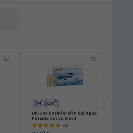
-5%
DK-Dox Desinfección del Agua
Filtro
Potable Activo Móvil
Filte
Set d
(38)
estuc