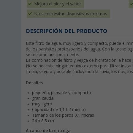
Mejora el olor y el sabor
No se necesitan dispositivos externos
DESCRIPCIÓN DEL PRODUCTO
Este filtro de agua, muy ligero y compacto, puede elimi
de los parásitos protozoarios del agua. Con la tecnolog
se mejoran adicionalmente.
La combinación de filtro y vejiga de hidratación la hace
No se necesita ningún equipo externo para filtrar insta
limpia, segura y potable (incluyendo la lluvia, los ríos, lo
Detalles
pequeño, plegable y compacto
gran caudal
muy ligero
Capacidad de 1,1 L / minuto
Tamaño de los poros 0,1 micras
24 x 8,5 cm
Alcance de la entrega