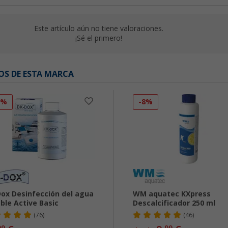
Este artículo aún no tiene valoraciones.
¡Sé el primero!
OS DE ESTA MARCA
0%
-8%
ox Desinfección del agua
WM aquatec KXpress
ble Active Basic
Descalcificador 250 ml
(76)
(46)