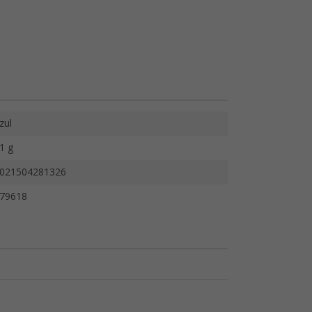
zul
1 g
021504281326
79618