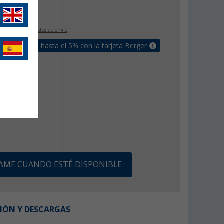
€
9
IVA incluido
+ Costes de envío
un bonus de hasta el 5% con la tarjeta Berger
SAME CUANDO ESTÉ DISPONIBLE
IÓN Y DESCARGAS