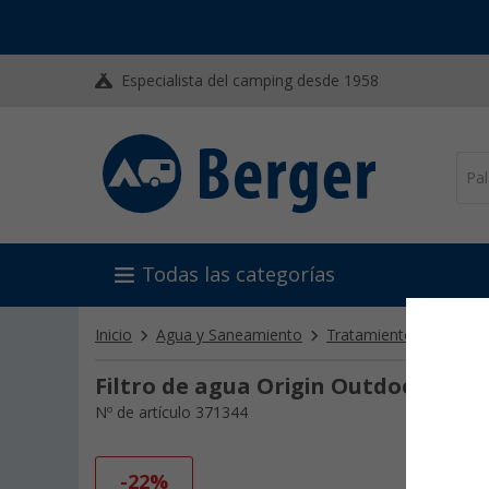
Especialista del camping desde 1958
Todas las categorías
Inicio
Agua y Saneamiento
Tratamiento de agua
Filtro de agua Origin Outdoors Da
Nº de artículo 371344
-22%