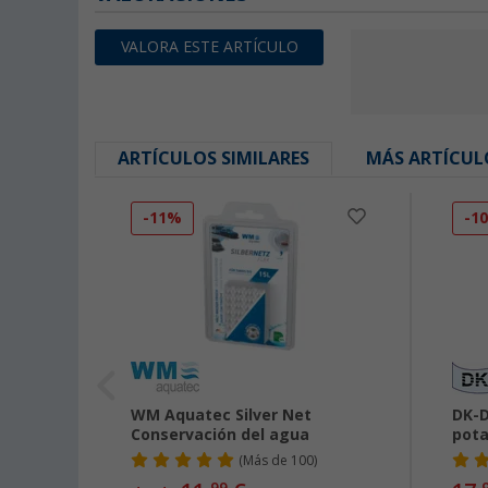
VALORA ESTE ARTÍCULO
ARTÍCULOS SIMILARES
MÁS ARTÍCUL
-11%
-1
 activo
WM Aquatec Silver Net
DK-D
Conservación del agua
pota
(
Más de
100)