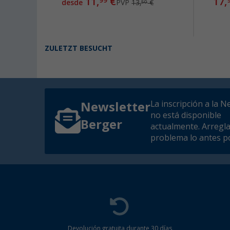
11,
€
17,
99
desde
PVP
13,
€
50
,
€
90
ZULETZT BESUCHT
La inscripción a la N
Newsletter
no está disponible
Berger
actualmente. Arregl
problema lo antes po
Devolución gratuita durante 30 días