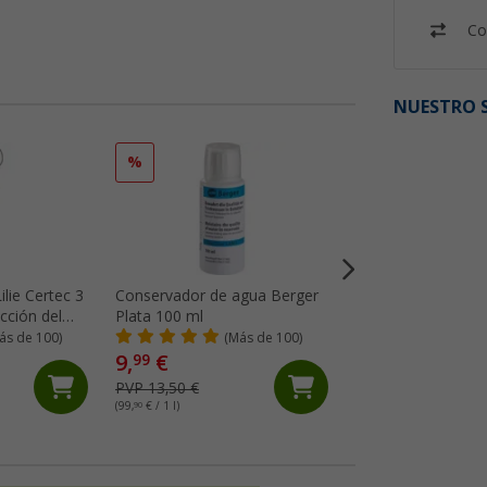
Co
NUESTRO S
%
ilie Certec 3
Conservador de agua Berger
Limpiador de depó
cción del
Plata 100 ml
agua dulce Awiwa 
os
ás de 100)
(Más de 100)
(86)
9,
€
18,
€
99
99
PVP 13,50 €
PVP 19,95 €
(99,
90
€ / 1 l)
(37,
98
€ / 1 kg)