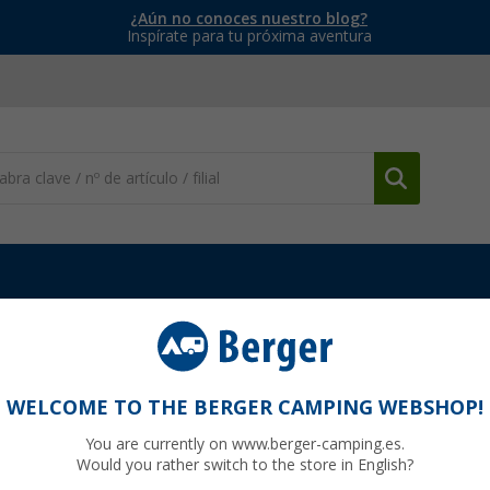
¿Aún no conoces nuestro blog?
Inspírate para tu próxima aventura
Tratamiento de agua potable
Filtro de agua Origin Outdoors Da
wson
WELCOME TO THE BERGER CAMPING WEBSHOP!
You are currently on www.berger-camping.es.
Would you rather switch to the store in English?
95
PVP
39,