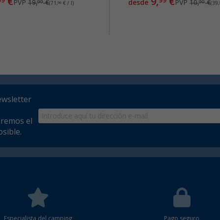
€
9,
€
99
99
PVP
19,
€
desde
PVP
10,
€
99
90
(71,
96
€ / l)
(39,
ewsletter
aremos el
sible.
Especialista del camping
Pago seguro