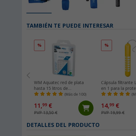
TAMBIÉN TE PUEDE INTERESAR
%
%
WM Aquatec red de plata
Cápsula filtrante L
hasta 15 litros de
en 1 para la prote
conservación de agua
agua dulce 30 litr
(Más de 100)
(M
11,
€
14,
€
99
99
PVP 13,50 €
PVP 19,99 €
DETALLES DEL PRODUCTO