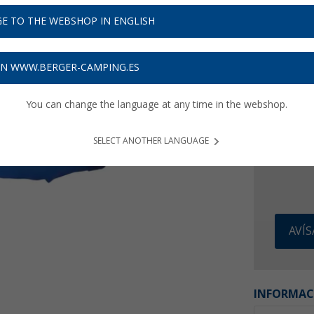
30,
9
E TO THE WEBSHOP IN ENGLISH
Precios con 
Recibe 
ON WWW.BERGER-CAMPING.ES
You can change the language at any time in the webshop.
SELECT ANOTHER LANGUAGE
AVÍ
INFORMAC