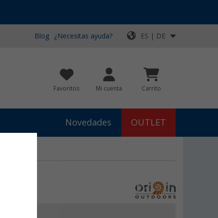
Blog
¿Necesitas ayuda?
ES | DE
Favoritos
Mi cuenta
Carrito
Novedades
OUTLET
wson
€