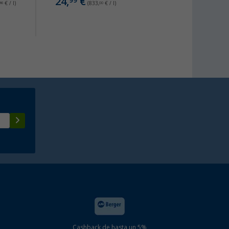
24,
€
99
96
€ / l)
(833,
00
€ / l)
desde
Cashback de hasta un 5%