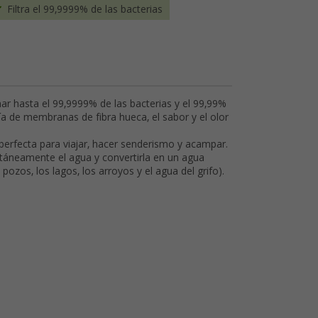
Filtra el 99,9999% de las bacterias
nar hasta el 99,9999% de las bacterias y el 99,99%
ía de membranas de fibra hueca, el sabor y el olor
 perfecta para viajar, hacer senderismo y acampar.
ntáneamente el agua y convertirla en un agua
s pozos, los lagos, los arroyos y el agua del grifo).