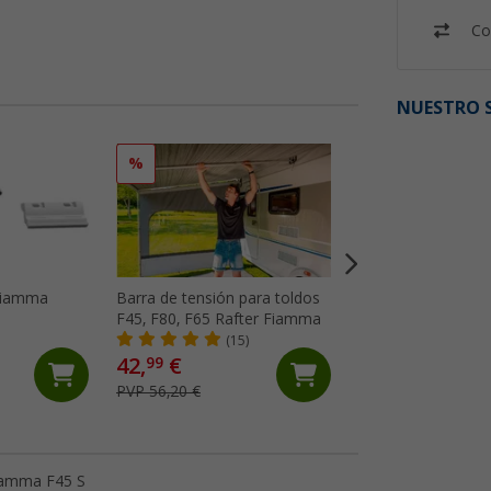
Co
NUESTRO S
%
%
 Fiamma
Barra de tensión para toldos
Kit de reparación 
F45, F80, F65 Rafter Fiamma
toldo Fiamma
(15)
(18)
42,
€
23,
€
99
99
PVP 56,20 €
PVP 29,10 €
Fiamma F45 S