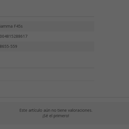
iamma F45s
004815288617
8655-559
Este artículo aún no tiene valoraciones.
¡Sé el primero!