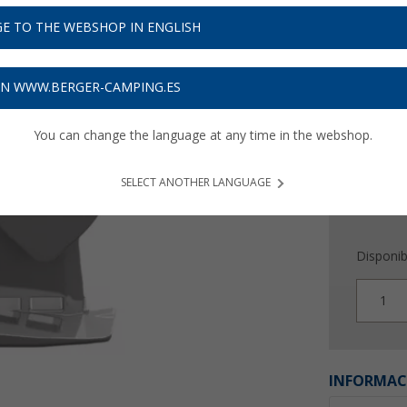
13,
0
E TO THE WEBSHOP IN ENGLISH
Precios con 
Recibe 
ON WWW.BERGER-CAMPING.ES
You can change the language at any time in the webshop.
SELECT ANOTHER LANGUAGE
Disponib
1
INFORMAC