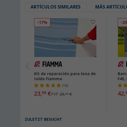
ARTÍCULOS SIMILARES
MÁS ARTÍCUL
-17%
-2
apoyo
Kit de reparación para lona de
Barr
la
toldo Fiamma
F45,
de
(18)
23,
€
42,
99
PVP
29,
€
10
ZULETZT BESUCHT