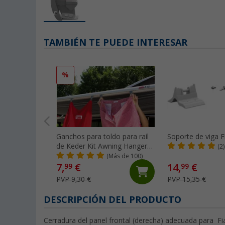
TAMBIÉN TE PUEDE INTERESAR
%
Ganchos para toldo para raíl
Soporte de viga
de Keder Kit Awning Hangers
(2)
Fiamma
(Más de 100)
7,
€
14,
€
99
99
PVP 9,30 €
PVP 15,35 €
DESCRIPCIÓN DEL PRODUCTO
Cerradura del panel frontal (derecha) adecuada para 