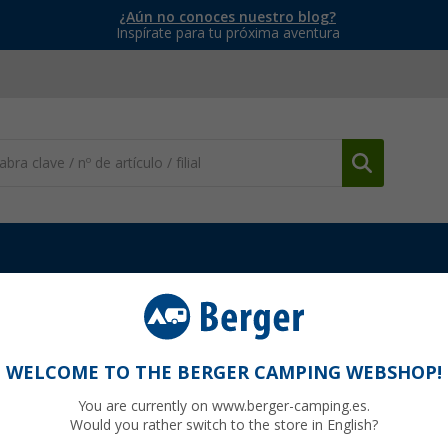
¿Aún no conoces nuestro blog?
Inspírate para tu próxima aventura
Fiamma
Recambios Toldos Fiamma
Fijación del panel frontal d
ma (derecha)
WELCOME TO THE BERGER CAMPING WEBSHOP!
You are currently on www.berger-camping.es.
Would you rather switch to the store in English?
26
PVP
17,