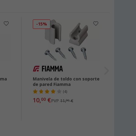
-15%
-19
mma
Manivela de toldo con soporte
Maniv
de pared Fiamma
(4)
10,
€
00
PVP
11,
€
desde
90