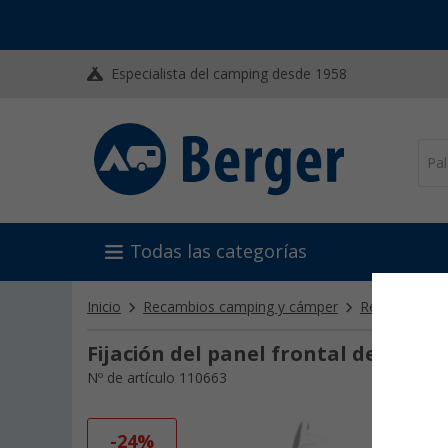
Especialista del camping desde 1958
Todas las categorías
Inicio
Recambios camping y cámper
Recambios 
Fijación del panel frontal de Fiam
Nº de artículo 110663
-24%