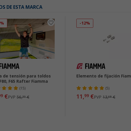
OS DE ESTA MARCA
3%
-12%
a de tensión para toldos
Elemento de fijación Fia
 F80, F65 Rafter Fiamma
(15)
(5)
€
11,
€
99
99
PVP
56,
€
PVP
13,
€
20
68