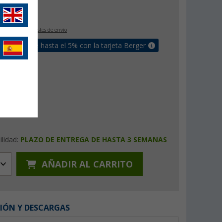
€
0
IVA incluido
+ Costes de envío
un bonus de hasta el 5% con la tarjeta Berger
ilidad:
PLAZO DE ENTREGA DE HASTA 3 SEMANAS
AÑADIR AL CARRITO
IÓN Y DESCARGAS