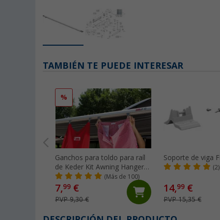
TAMBIÉN TE PUEDE INTERESAR
%
Ganchos para toldo para raíl
Soporte de viga
de Keder Kit Awning Hangers
(2)
Fiamma
(Más de 100)
7,
€
14,
€
99
99
PVP 9,30 €
PVP 15,35 €
DESCRIPCIÓN DEL PRODUCTO