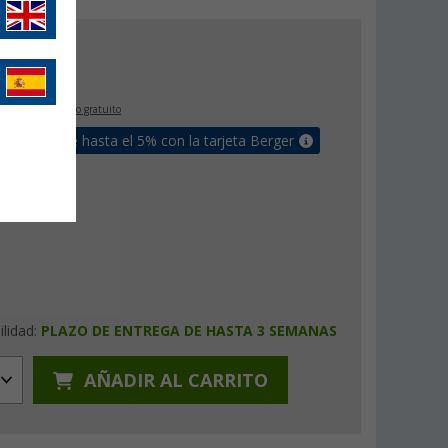
€
€
9
IVA incluido
envío gratuito
un bonus de hasta el 5% con la tarjeta Berger
ilidad:
PLAZO DE ENTREGA DE HASTA 3 SEMANAS
AÑADIR AL CARRITO