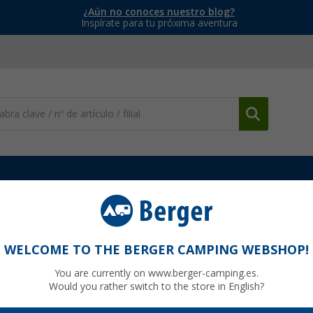
¿Aún no conoces nuestro blog?
Inspírate para tu próxima aventura
Fiamma
Recambios Toldos Fiamma
Fiamma pata de soporte derec
WELCOME TO THE BERGER CAMPING WEBSHOP!
toldo ZIP F45Ti / F45Ti / F1Ti / F45i 250 -
You are currently on www.berger-camping.es.
05106-01A
Would you rather switch to the store in English?