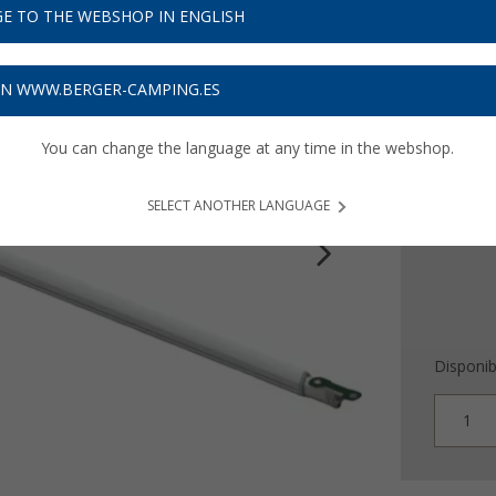
E TO THE WEBSHOP IN ENGLISH
47
PVP
82,
64,
9
ON WWW.BERGER-CAMPING.ES
Precios con 
You can change the language at any time in the webshop.
Recibe 
SELECT ANOTHER LANGUAGE
Disponib
1