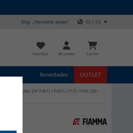
Blog
¿Necesitas ayuda?
ES | DE
Favoritos
Mi cuenta
Carrito
Novedades
OUTLET
ha para toldo ZIP F45Ti / F45Ti / F1Ti / F45i 250 -