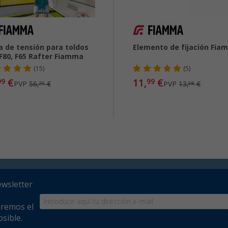
a de tensión para toldos
Elemento de fijación Fia
 F80, F65 Rafter Fiamma
(15)
(5)
€
11,
€
99
99
PVP
56,
€
PVP
13,
€
20
68
ewsletter
aremos el
sible.