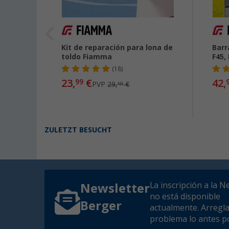
apoyo
Kit de reparación para lona de
Barr
la
toldo Fiamma
F45,
de
(18)
23,
€
42,
99
PVP
29,
€
10
ZULETZT BESUCHT
La inscripción a la N
Newsletter
no está disponible
Berger
actualmente. Arregl
problema lo antes po