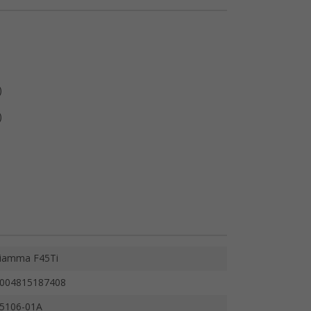
)
)
iamma F45Ti
004815187408
5106-01A