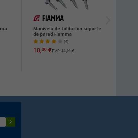
mma
Manivela de toldo con soporte
Maniv
de pared Fiamma
(4)
10,
€
00
PVP
11,
€
desde
90