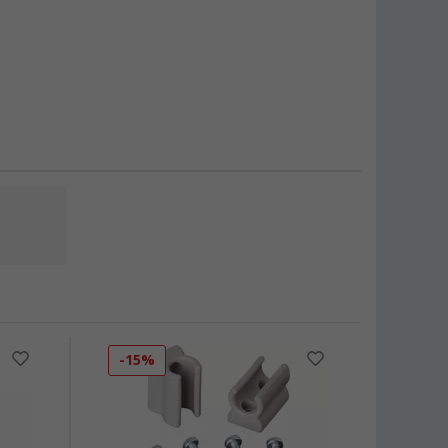
-15%
-19