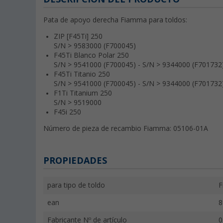
Pata de apoyo derecha Fiamma para toldos:
ZIP [F45Ti] 250
S/N > 9583000 (F700045)
F45Ti Blanco Polar 250
S/N > 9541000 (F700045) - S/N > 9344000 (F701732
F45Ti Titanio 250
S/N > 9541000 (F700045) - S/N > 9344000 (F701732
F1Ti Titanium 250
S/N > 9519000
F45i 250
Número de pieza de recambio Fiamma: 05106-01A
PROPIEDADES
para tipo de toldo
F
ean
8
Fabricante Nº de artículo
0