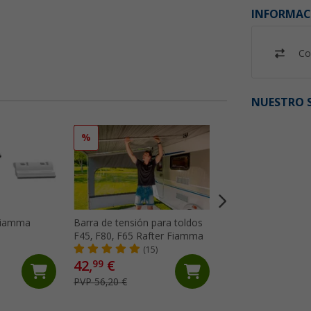
INFORMAC
Co
NUESTRO S
%
%
 Fiamma
Barra de tensión para toldos
Kit de reparación 
F45, F80, F65 Rafter Fiamma
toldo Fiamma
(15)
(18)
42,
€
23,
€
99
99
PVP 56,20 €
PVP 29,10 €