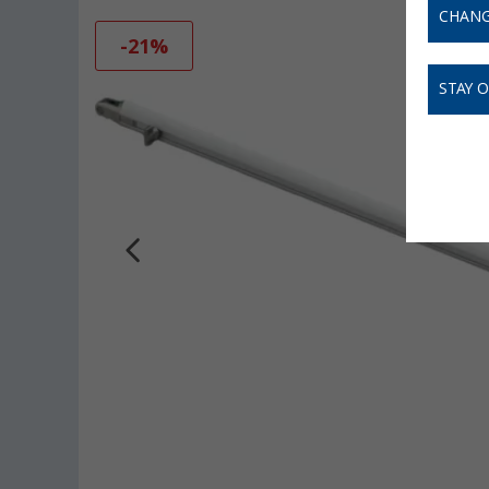
CHANG
-21%
STAY 