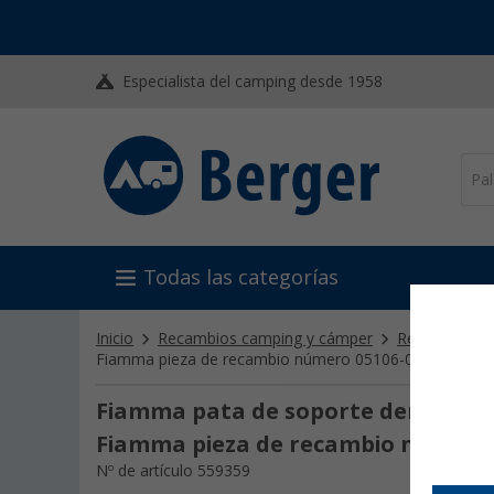
Especialista del camping desde 1958
Todas las categorías
Inicio
Recambios camping y cámper
Recambios 
Fiamma pieza de recambio número 05106-01A
Fiamma pata de soporte derecha para 
Fiamma pieza de recambio número 
Nº de artículo 559359