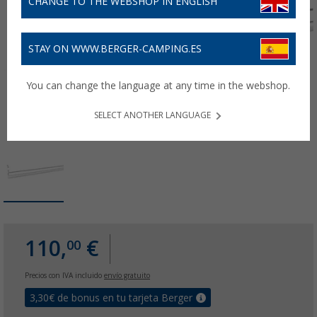
CHANGE TO THE WEBSHOP IN ENGLISH
STAY ON WWW.BERGER-CAMPING.ES
You can change the language at any time in the webshop.
SELECT ANOTHER LANGUAGE
110,
€
00
Precios con IVA incluido
envío gratuito
3,30
€ de bonus en tu tarjeta Berger