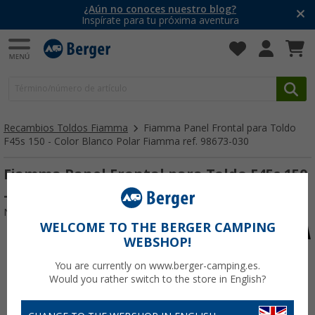
¿Aún no conoces nuestro blog?
Inspírate para tu próxima aventura
Recambios Toldos Fiamma
Fiamma Panel Frontal para Toldo
F45s 150 - Color Blanco Polar Fiamma ref. 98673-030
Fiamma Panel Frontal para Toldo F45s 150
- Color Blanco Polar Fiamma ref. 98673-030
Nº de artículo 198587
WELCOME TO THE BERGER CAMPING
WEBSHOP!
You are currently on www.berger-camping.es.
Would you rather switch to the store in English?