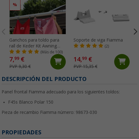
%
Ganchos para toldo para
Soporte de viga Fiamma
raíl de Keder Kit Awning
(2)
Hangers Fiamma
(Más de 100)
7,
€
14,
€
99
99
PVP 9,30 €
PVP 15,35 €
DESCRIPCIÓN DEL PRODUCTO
Panel frontal Fiamma adecuado para los siguientes toldos:
F45s Blanco Polar 150
Pieza de recambio Fiamma número: 98673-030
PROPIEDADES