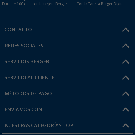
Durante 100 días con la tarjeta Berger
Con la Tarjeta Berger Digital
CONTACTO
Horario de atención al cliente:
REDES SOCIALES
Lun. - Vier.: 8:00 - 17:00
SERVICIOS BERGER
¿Tienes alguna duda?
SERVICIO AL CLIENTE
Conviértete en distribuidor
Mi cuenta
MÉTODOS DE PAGO
FAQ y Contacto
Mi lista de favoritos
Información de envío
ENVIAMOS CON
Tarjeta Berger Digital
Devoluciones
NUESTRAS CATEGORÍAS TOP
¿Dónde está mi pedido?