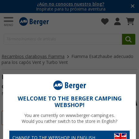
¿Aún no conoces nuestro blog?
Inspírate para tu próxima aventura
Recambios claraboyas Fiamma
Fiamma Esatzhaube adecuado
para los capós Vent y Turbo Vent
Fiamma Esatzhaube adecuado para los
capós Vent y Turbo Vent
Nº de artículo 220002CP
WELCOME TO THE BERGER CAMPING
WEBSHOP!
You are currently on www.berger-camping.es.
-44%
Would you rather switch to the store in English?
CHANGE TO THE WEBSHOP IN ENGLISH