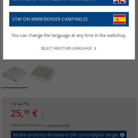
STAY ON WWW.BERGER-CAMPING.ES
You can change the language at any time in the webshop.
SELECT ANOTHER LANGUAGE
00
PVP
47,
€
25,
€
99
Precios con IVA incluido
+ Costes de envío
Recibe un bonus de hasta el 5% con la tarjeta Berger