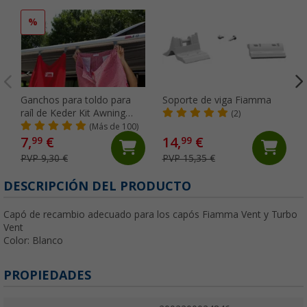
%
Ganchos para toldo para
Soporte de viga Fiamma
raíl de Keder Kit Awning
(2)
Hangers Fiamma
(Más de 100)
7,
€
14,
€
99
99
PVP 9,30 €
PVP 15,35 €
DESCRIPCIÓN DEL PRODUCTO
Capó de recambio adecuado para los capós Fiamma Vent y Turbo
Vent
Color: Blanco
PROPIEDADES