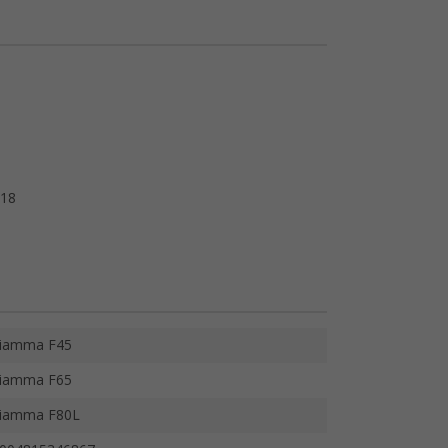
018
iamma F45
iamma F65
iamma F80L