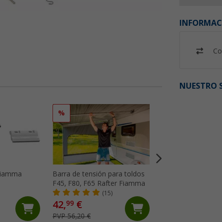
INFORMAC
Co
NUESTRO S
%
%
 Fiamma
Barra de tensión para toldos
Kit de reparación 
F45, F80, F65 Rafter Fiamma
toldo Fiamma
(15)
(18)
42,
€
23,
€
99
99
PVP 56,20 €
PVP 29,10 €