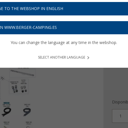
E TO THE WEBSHOP IN ENGLISH
69,
0
ON WWW.BERGER-CAMPING.ES
Precios con 
You can change the language at any time in the webshop.
Recibe 
SELECT ANOTHER LANGUAGE
Disponib
1