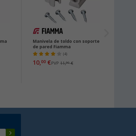
mma
Manivela de toldo con soporte
Maniv
de pared Fiamma
(4)
10,
€
00
PVP
11,
€
desde
90