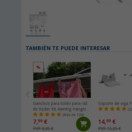
TAMBIÉN TE PUEDE INTERESAR
%
Ganchos para toldo para raíl
Soporte de viga
de Keder Kit Awning Hangers
(2)
Fiamma
(Más de 100)
7,
€
14,
€
99
99
PVP 9,30 €
PVP 15,35 €