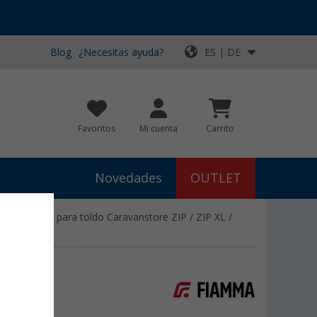
Blog
¿Necesitas ayuda?
ES | DE
Favoritos
Mi cuenta
Carrito
Novedades
OUTLET
egra 195 cm para toldo Caravanstore ZIP / ZIP XL /
/