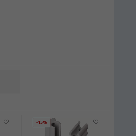
-15%
-19