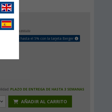
€
0
IVA incluido
envío gratuito
un bonus de hasta el 5% con la tarjeta Berger
ilidad:
PLAZO DE ENTREGA DE HASTA 3 SEMANAS
AÑADIR AL CARRITO