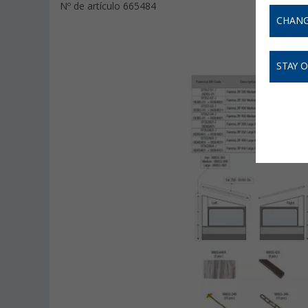
Nº de artículo 665484
CHANG
STAY 