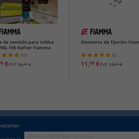
a de tensión para toldos
Elemento de fijación Fia
 F80, F65 Rafter Fiamma
(15)
(5)
€
11,
€
99
99
PVP
56,
€
PVP
13,
€
20
68
ewsletter