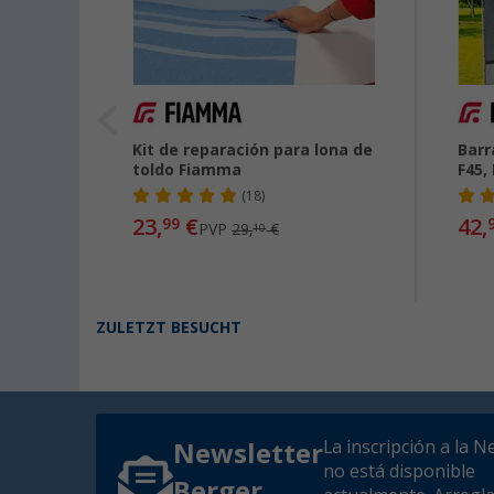
apoyo
Kit de reparación para lona de
Barr
la
toldo Fiamma
F45,
de
(18)
23,
€
42,
99
PVP
29,
€
10
ZULETZT BESUCHT
La inscripción a la N
Newsletter
no está disponible
Berger