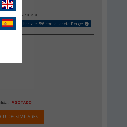
€
IVA incluido
+ Costes de envío
un bonus de hasta el 5% con la tarjeta Berger
ilidad:
AGOTADO
CULOS SIMILARES