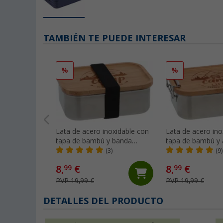
TAMBIÉN TE PUEDE INTERESAR
%
%
Lata de acero inoxidable con
Lata de acero ino
tapa de bambú y banda
tapa de bambú y 
elástica 800 ml Camplife
Camplife
(3)
(9)
8,
€
8,
€
99
99
PVP 19,99 €
PVP 19,99 €
DETALLES DEL PRODUCTO