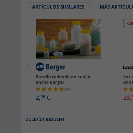
ARTÍCULOS SIMILARES
MÁS ARTÍCUL
-2
tiusos
Botella redonda de cuello
Set 
00 ml
ancho Berger
Box 
(70)
2,
€
23,
99
€
ZULETZT BESUCHT