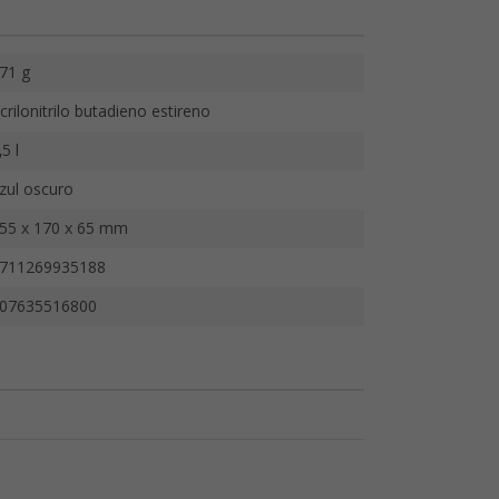
71 g
crilonitrilo butadieno estireno
,5 l
zul oscuro
55 x 170 x 65 mm
711269935188
07635516800