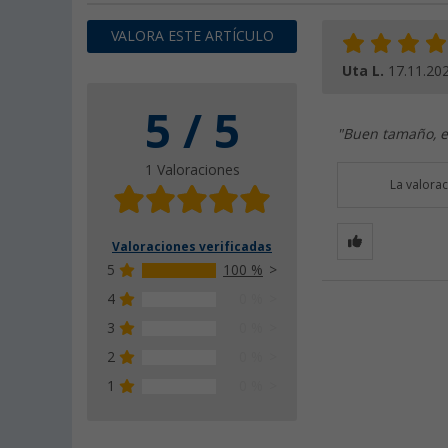
VALORA ESTE ARTÍCULO
Uta L.
17.11.20
5 / 5
"Buen tamaño, es
1 Valoraciones
La valora
Valoraciones verificadas
5
100 %
4
0 %
3
0 %
2
0 %
1
0 %