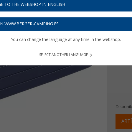
9,
99
E TO THE WEBSHOP IN ENGLISH
Precios con 
ON WWW.BERGER-CAMPING.ES
Recibe 
You can change the language at any time in the webshop.
Color
SELECT ANOTHER LANGUAGE
Disponib
ARTÍ