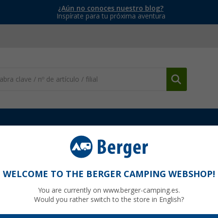
¿Aún no conoces nuestro blog?
Inspírate para tu próxima aventura
es y tarros
Fiambrera grande 1,5 L Take a Break Mepal
h box grande 1,5 litros nordic denim
WELCOME TO THE BERGER CAMPING WEBSHOP!
You are currently on www.berger-camping.es.
Would you rather switch to the store in English?
99
PVP
12,