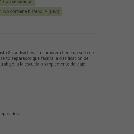
Con separador
No contiene bisfenol A (BPA)
ta 8 sándwiches. La fiambrera tiene un sello de
rto separador que facilita la clasificación del
 trabajo, a la escuela o simplemente de viaje
 separados