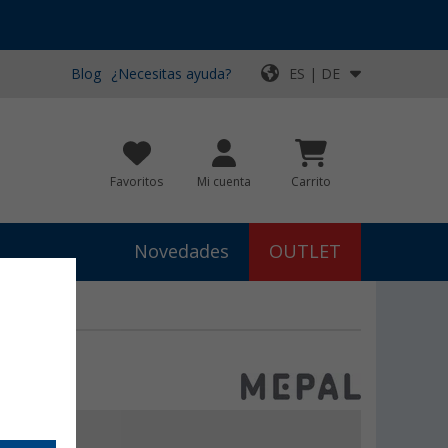
Blog
¿Necesitas ayuda?
ES | DE
Favoritos
Mi cuenta
Carrito
Novedades
OUTLET
€