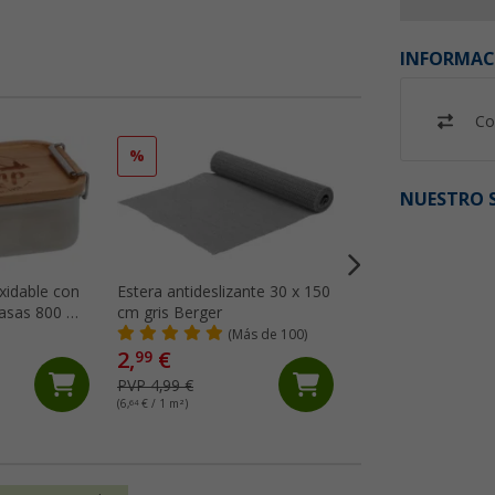
INFORMAC
Co
%
%
NUESTRO S
xidable con
Estera antideslizante 30 x 150
Red de almacenam
asas 800 ml
cm gris Berger
x 16,9 cm S Berge
(Más de 100)
(18)
2,
€
99
9,
€
99
PVP 4,99 €
PVP 11,99 €
(6,
64
€ / 1 m²)