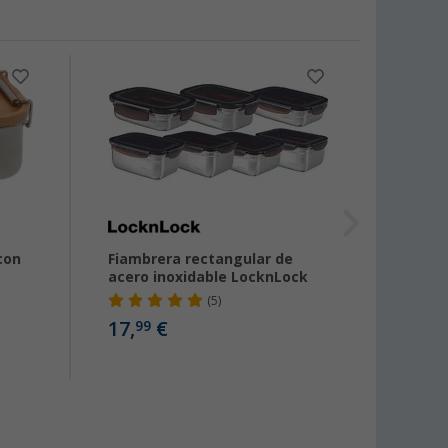
-55
con
Fiambrera rectangular de
Lata d
acero inoxidable LocknLock
tapa 
elást
(5)
17,
€
99
desde