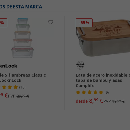
OS DE ESTA MARCA
0%
-55%
de 5 fiambreas Classic
Lata de acero inoxidable 
LocknLock
tapa de bambú y asas
Camplife
(10)
(9)
€
99
PVP
29,
€
99
8,
€
99
desde
PVP
19,
€
99