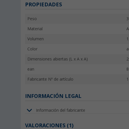
PROPIEDADES
Peso
3
Material
A
Volumen
1
Color
a
Dimensiones abiertas (L x A x A)
2
ean
8
Fabricante Nº de artículo
1
INFORMACIÓN LEGAL
Información del fabricante
VALORACIONES
(1)