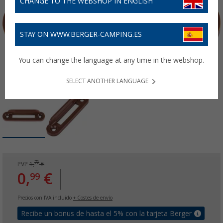
CHANGE TO THE WEBSHOP IN ENGLISH
STAY ON WWW.BERGER-CAMPING.ES
You can change the language at any time in the webshop.
SELECT ANOTHER LANGUAGE
79
PVP
1,
€
0,
€
99
Precios con IVA incluido
+ Costes de envío
Recibe un bonus de hasta el 5% con la tarjeta Berger