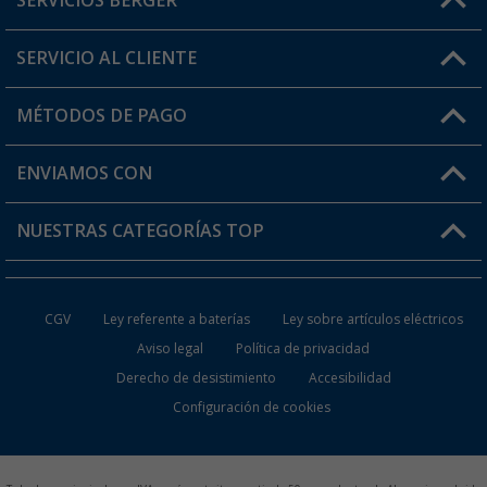
SERVICIOS BERGER
¿Tienes alguna duda?
SERVICIO AL CLIENTE
Conviértete en distribuidor
Mi cuenta
MÉTODOS DE PAGO
FAQ y Contacto
Mi lista de favoritos
Información de envío
ENVIAMOS CON
Tarjeta Berger Digital
Devoluciones
NUESTRAS CATEGORÍAS TOP
¿Dónde está mi pedido?
Accesorios caravanas y autocaravanas
Conviértete en distribuidor
CGV
Ley referente a baterías
Ley sobre artículos eléctricos
Inodoros de Camping
Aviso legal
Política de privacidad
Derecho de desistimiento
Accesibilidad
Muebles de Camping
Configuración de cookies
Neveras Portátiles
Aires Acondicionados