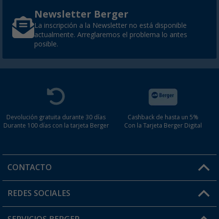
Newsletter Berger
La inscripción a la Newsletter no está disponible
actualmente. Arreglaremos el problema lo antes
posible.
Devolución gratuita durante 30 días
Cashback de hasta un 5%
Durante 100 días con la tarjeta Berger
Con la Tarjeta Berger Digital
CONTACTO
Horario de atención al cliente:
REDES SOCIALES
Lun. - Vier.: 8:00 - 17:00