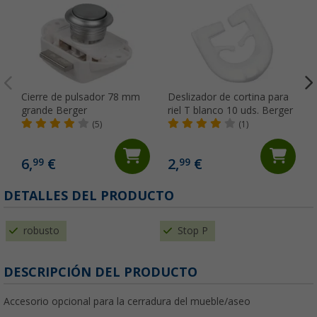
Cierre de pulsador 78 mm
Deslizador de cortina para
grande Berger
riel T blanco 10 uds. Berger
(5)
(1)
6,
€
2,
€
99
99
(
DETALLES DEL PRODUCTO
robusto
Stop P
DESCRIPCIÓN DEL PRODUCTO
Accesorio opcional para la cerradura del mueble/aseo