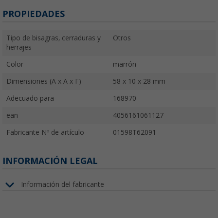
PROPIEDADES
Tipo de bisagras, cerraduras y
Otros
herrajes
Color
marrón
Dimensiones (A x A x F)
58 x 10 x 28 mm
Adecuado para
168970
ean
4056161061127
Fabricante Nº de artículo
01598T62091
INFORMACIÓN LEGAL
Información del fabricante