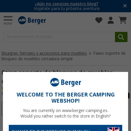
¿Aún no conoces nuestro blog?
Inspírate para tu próxima aventura
Bisagras, herrajes y accesorios para muebles
Fawo soporte de
bloqueo de muebles cerradura simple
Fawo soporte de bloqueo de muebles
cerradura simple
(25)
Nº de artículo 276610
WELCOME TO THE BERGER CAMPING
WEBSHOP!
-44%
You are currently on www.berger-camping.es.
Would you rather switch to the store in English?