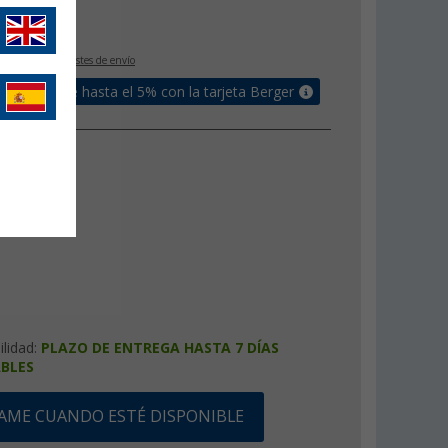
g
IVA incluido
+ Costes de envío
un bonus de hasta el 5% con la tarjeta Berger
 de llenado
2 kg
ilidad:
PLAZO DE ENTREGA HASTA 7 DÍAS
BLES
SAME CUANDO ESTÉ DISPONIBLE