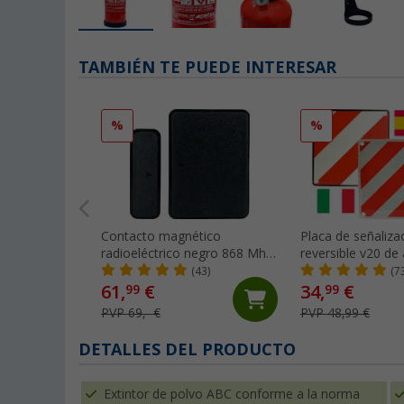
TAMBIÉN TE PUEDE INTERESAR
%
%
Contacto magnético
Placa de señaliza
radioeléctrico negro 868 Mhz
reversible v20 de
Thitronik
en 1 para Italia y
(43)
(7
50 cm IWH
61,
€
34,
€
99
99
PVP 69,- €
PVP 48,99 €
DETALLES DEL PRODUCTO
Extintor de polvo ABC conforme a la norma