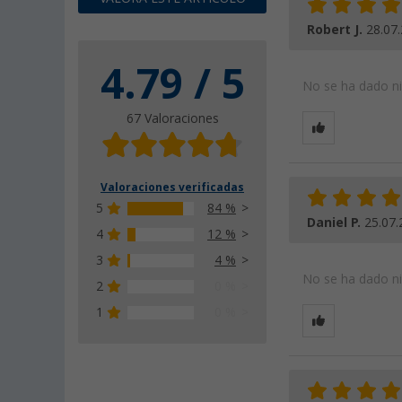
Robert J.
28.07
4.79 / 5
No se ha dado nin
67 Valoraciones
Valoraciones verificadas
5
84 %
Daniel P.
25.07.
4
12 %
3
4 %
No se ha dado nin
2
0 %
1
0 %