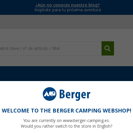
¿Aún no conoces nuestro blog?
Inspírate para tu próxima aventura
o
Extintores
Extintor 1 kg Petex
WELCOME TO THE BERGER CAMPING WEBSHOP!
You are currently on www.berger-camping.es.
Would you rather switch to the store in English?
20,
9