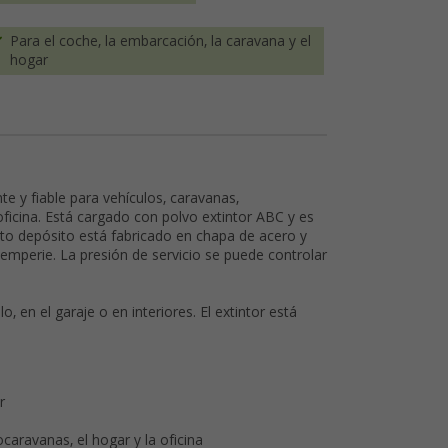
Para el coche, la embarcación, la caravana y el
hogar
te y fiable para vehículos, caravanas,
oficina. Está cargado con polvo extintor ABC y es
sto depósito está fabricado en chapa de acero y
temperie. La presión de servicio se puede controlar
lo, en el garaje o en interiores. El extintor está
r
caravanas, el hogar y la oficina