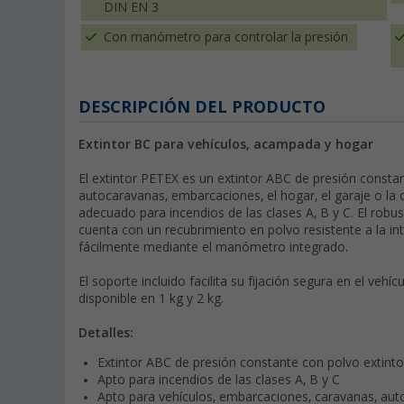
DIN EN 3
Con manómetro para controlar la presión
DESCRIPCIÓN DEL PRODUCTO
Extintor BC para vehículos, acampada y hogar
El extintor PETEX es un extintor ABC de presión constan
autocaravanas, embarcaciones, el hogar, el garaje o la 
adecuado para incendios de las clases A, B y C. El robu
cuenta con un recubrimiento en polvo resistente a la in
fácilmente mediante el manómetro integrado.
El soporte incluido facilita su fijación segura en el vehícu
disponible en 1 kg y 2 kg.
Detalles:
Extintor ABC de presión constante con polvo extinto
Apto para incendios de las clases A, B y C
Apto para vehículos, embarcaciones, caravanas, auto