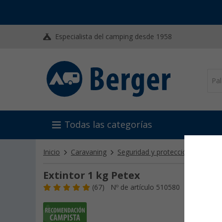
Especialista del camping desde 1958
Todas las categorías
Inicio
Caravaning
Seguridad y protección antirrob
Extintor 1 kg Petex
(67)
Nº de artículo 510580