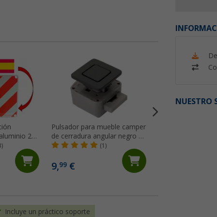
INFORMAC
De
Co
%
NUESTRO S
ción
Pulsador para mueble camper
Cepo antirrobo de
 aluminio 2
de cerradura angular negro R-
2 llaves para prot
 España 50 x
EVOLUTION Push Lock
antirrobo Berger
3)
(1)
(35)
Confurn
19,
€
99
9,
€
99
PVP 29,99 €
Incluye un práctico soporte