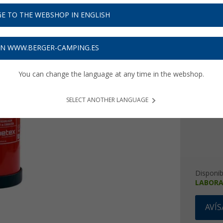
E TO THE WEBSHOP IN ENGLISH
20,
€ / k
99
Precios con 
Recibe 
ON WWW.BERGER-CAMPING.ES
You can change the language at any time in the webshop.
Cantidad
1 kg
SELECT ANOTHER LANGUAGE
Disponib
LABORA
AVÍ