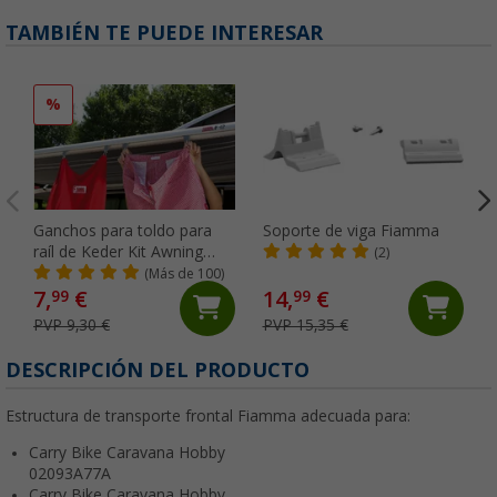
TAMBIÉN TE PUEDE INTERESAR
%
Ganchos para toldo para
Soporte de viga Fiamma
raíl de Keder Kit Awning
(2)
Hangers Fiamma
(Más de 100)
7,
€
14,
€
99
99
PVP 9,30 €
PVP 15,35 €
DESCRIPCIÓN DEL PRODUCTO
Estructura de transporte frontal Fiamma adecuada para:
Carry Bike Caravana Hobby
02093A77A
Carry Bike Caravana Hobby