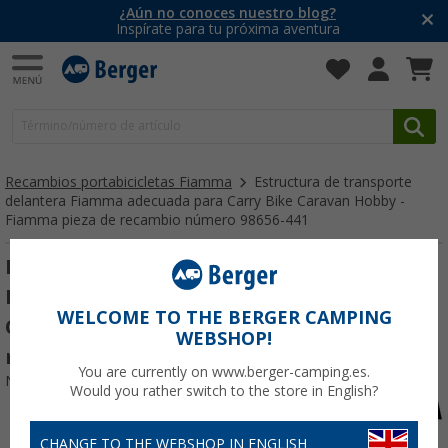
¿Aún no conoces nuestro blog?
Inspírate para tu próxima aventura
Recambios portabicicletas Fiamma
Estructura de transporte
delantera Fiamma adecuada para Carry Bike Caravan Hobby -
Fiamma pieza de recambio número 98656-441
Estructura de transporte delantera
Fiamma adecuada para Carry Bike
WELCOME TO THE BERGER CAMPING
Caravan Hobby - Fiamma pieza de
WEBSHOP!
recambio número 98656-441
You are currently on www.berger-camping.es.
Nº de artículo 582944
Would you rather switch to the store in English?
CHANGE TO THE WEBSHOP IN ENGLISH