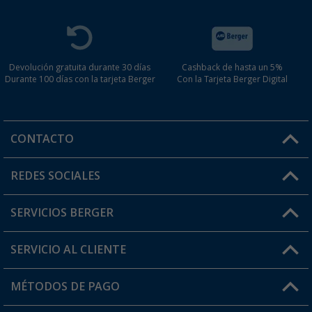
Devolución gratuita durante 30 días
Cashback de hasta un 5%
Durante 100 días con la tarjeta Berger
Con la Tarjeta Berger Digital
CONTACTO
Horario de atención al cliente:
REDES SOCIALES
Lun. - Vier.: 8:00 - 17:00
SERVICIOS BERGER
¿Tienes alguna duda?
SERVICIO AL CLIENTE
Conviértete en distribuidor
Mi cuenta
MÉTODOS DE PAGO
FAQ y Contacto
Mi lista de favoritos