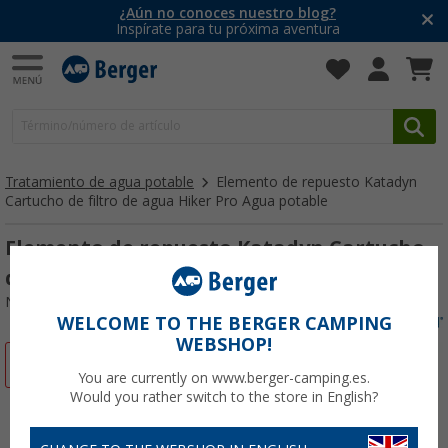
¿Aún no conoces nuestro blog?
Inspírate para tu próxima aventura
Tratamiento de agua potable
Elemento de repuesto Katadyn
Cartucho de filtro de agua Hiker Pro Agua potable
Elemento de repuesto Katadyn Cartucho
de filtro de agua Hiker Pro Agua potable
Nº de artículo 647139
WELCOME TO THE BERGER CAMPING
WEBSHOP!
-20%
You are currently on www.berger-camping.es.
Would you rather switch to the store in English?