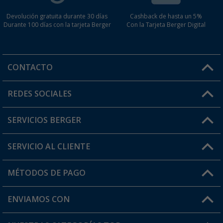
Devolución gratuita durante 30 días
Cashback de hasta un 5%
Durante 100 días con la tarjeta Berger
Con la Tarjeta Berger Digital
CONTACTO
Horario de atención al cliente:
REDES SOCIALES
Lun. - Vier.: 8:00 - 17:00
SERVICIOS BERGER
¿Tienes alguna duda?
SERVICIO AL CLIENTE
Conviértete en distribuidor
Mi cuenta
MÉTODOS DE PAGO
FAQ y Contacto
Mi lista de favoritos
Información de envío
ENVIAMOS CON
Tarjeta Berger Digital
Devoluciones