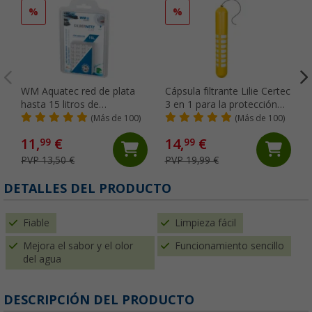
%
%
WM Aquatec red de plata
Cápsula filtrante Lilie Certec
hasta 15 litros de
3 en 1 para la protección
conservación de agua
del agua dulce 30 litros
(Más de 100)
(Más de 100)
11,
€
14,
€
99
99
PVP 13,50 €
PVP 19,99 €
(
DETALLES DEL PRODUCTO
Fiable
Limpieza fácil
Mejora el sabor y el olor
Funcionamiento sencillo
del agua
DESCRIPCIÓN DEL PRODUCTO