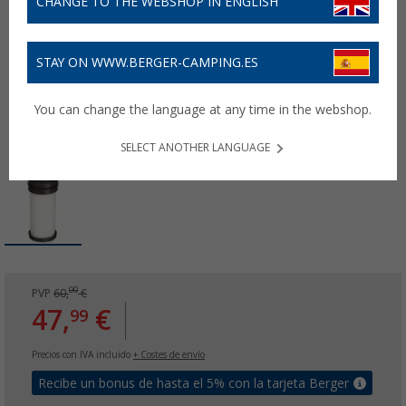
CHANGE TO THE WEBSHOP IN ENGLISH
STAY ON WWW.BERGER-CAMPING.ES
You can change the language at any time in the webshop.
SELECT ANOTHER LANGUAGE
00
PVP
60,
€
47,
€
99
Precios con IVA incluido
+ Costes de envío
Recibe un bonus de hasta el 5% con la tarjeta Berger