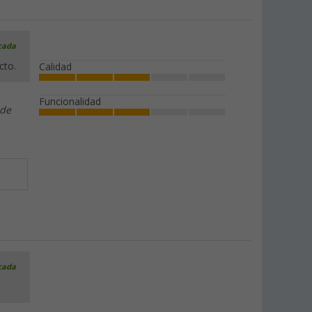
icada
cto.
Calidad
Funcionalidad
 de
icada