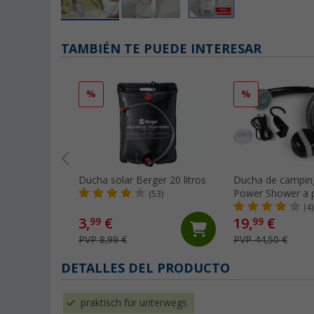
TAMBIÉN TE PUEDE INTERESAR
%
%
Ducha solar Berger 20 litros
Ducha de campi
Power Shower a p
(53)
litros/minuto
(4)
3,
€
19,
€
99
99
PVP 8,99 €
PVP 44,50 €
DETALLES DEL PRODUCTO
praktisch für unterwegs