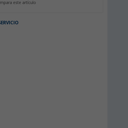
mpara este artículo
ERVICIO
met Solo de
Ducha de camping PAT 11
Anclaje múltiple - s
da con
litros con bomba de pie
para la ducha
ncho de 20
(6)
(2)
49,
€
20,
€
99
99