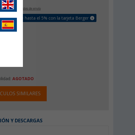
IVA incluido
+ Costes de envío
un bonus de hasta el 5% con la tarjeta Berger
ilidad:
AGOTADO
CULOS SIMILARES
IÓN Y DESCARGAS