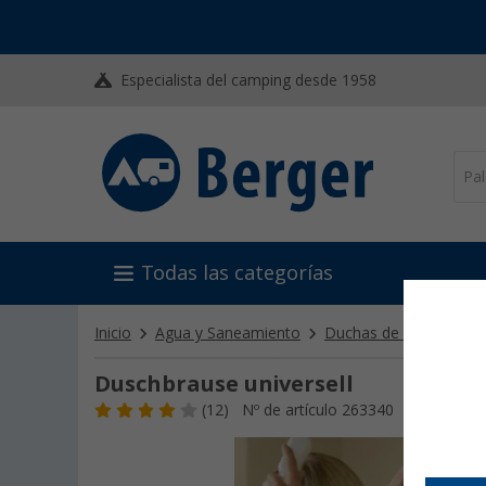
Especialista del camping desde 1958
Todas las categorías
Inicio
Agua y Saneamiento
Duchas de Camping
Duschbrause universell
(12)
Nº de artículo 263340