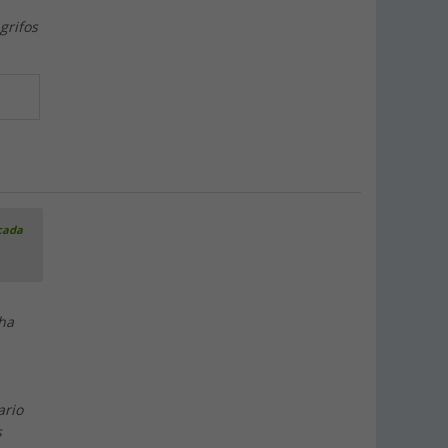
grifos
icada
ha
ario
s