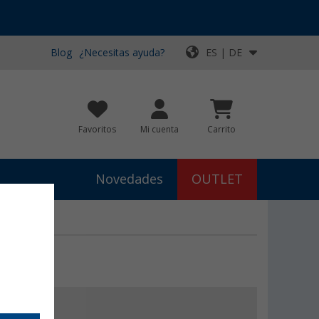
Blog
¿Necesitas ayuda?
ES | DE
Favoritos
Mi cuenta
Carrito
Novedades
OUTLET
€