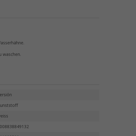
Wasserhähne.
zu waschen.
ersión
unststoff
eiss
008838849132