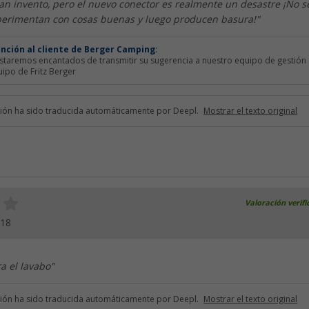
an invento, pero el nuevo conector es realmente un desastre ¡No s
erimentan con cosas buenas y luego producen basura!"
ención al cliente de Berger Camping:
estaremos encantados de transmitir su sugerencia a nuestro equipo de gestión
uipo de Fritz Berger
ción ha sido traducida automáticamente por Deepl.
Mostrar el texto original
Valoración verif
018
a el lavabo"
ción ha sido traducida automáticamente por Deepl.
Mostrar el texto original