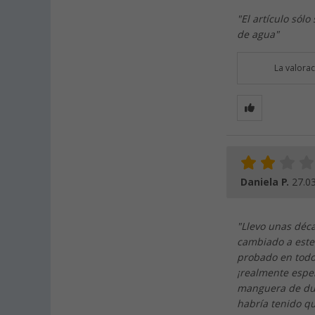
"El artículo sól
de agua"
La valora
Daniela P.
27.0
"Llevo unas déc
cambiado a este 
probado en todos
¡realmente espe
manguera de duch
habría tenido qu