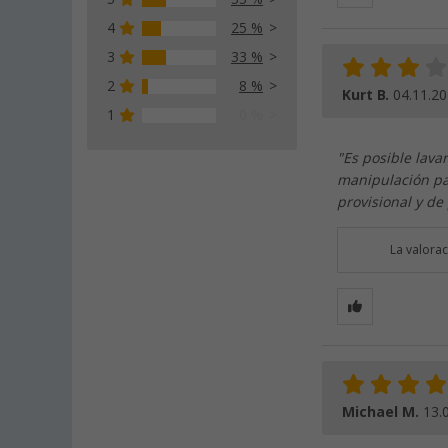
4
25 %
3
33 %
2
8 %
Kurt B.
04.11.2
1
0 %
"Es posible lav
manipulación par
provisional y de
La valora
Michael M.
13.