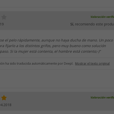
Valoración verif
019
Sí
, recomiendo este produ
arse el pelo rápidamente, aunque no haya ducha de mano. Un poco
a fijarlo a los distintos grifos, pero muy bueno como solución
 paso. Si la mujer está contenta, el hombre está contento;-)"
ción ha sido traducida automáticamente por Deepl.
Mostrar el texto original
Valoración verif
04.2018