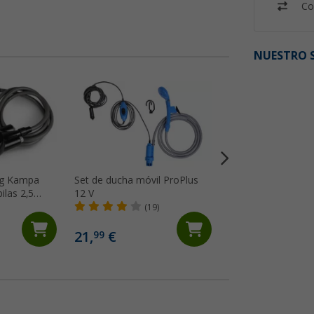
Co
NUESTRO S
ng Kampa
Set de ducha móvil ProPlus
Ducha portátil Co
ilas 2,5
12 V
12 V para acampa
bidón de cuello a
(19)
(17)
litros
21,
€
62,
€
99
99