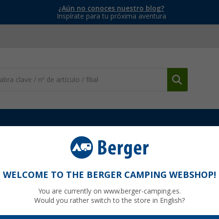
¿Aún no conoces nuestro blog?
Inspírate para tu próxima aventura
Duchas de Camping y Accesorios
Duschbrause universell
WELCOME TO THE BERGER CAMPING WEBSHOP!
You are currently on www.berger-camping.es.
Would you rather switch to the store in English?
8,
99