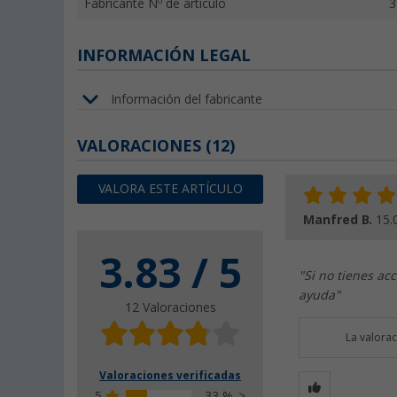
Fabricante Nº de artículo
3
INFORMACIÓN LEGAL
Información del fabricante
VALORACIONES
(12)
VALORA ESTE ARTÍCULO
Manfred B.
15.
3.83 / 5
"Si no tienes ac
ayuda"
12 Valoraciones
La valora
Valoraciones verificadas
5
33 %