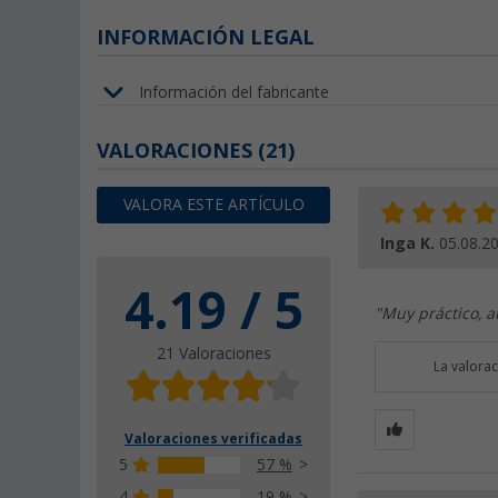
INFORMACIÓN LEGAL
Información del fabricante
VALORACIONES
(21)
VALORA ESTE ARTÍCULO
Inga K.
05.08.2
4.19 / 5
"Muy práctico, a
21 Valoraciones
La valora
Valoraciones verificadas
5
57 %
4
19 %