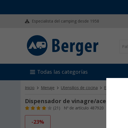
Especialista del camping desde 1958
Todas las categorías
Inicio
Menaje
Utensilios de cocina
Especieros y
Dispensador de vinagre/aceite Due
(21)
Nº de artículo 487920
-23%