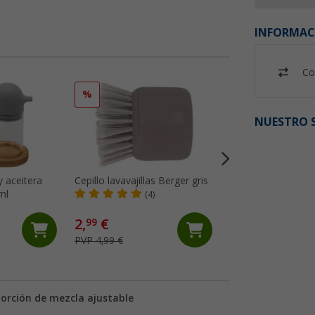
INFORMAC
Co
%
%
NUESTRO S
y aceitera
Cepillo lavavajillas Berger gris
Juego de utensilio
ml
6 pzas. con bolsa 
(4)
almacenaje Berge
(16)
2,
€
19,
€
99
99
PVP 4,99 €
PVP 29,99 €
orción de mezcla ajustable