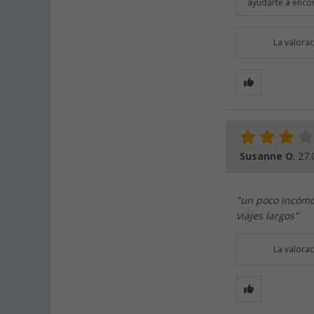
ayudarte a encon
La valora
Susanne O.
27.
"un poco incómo
viajes largos"
La valora