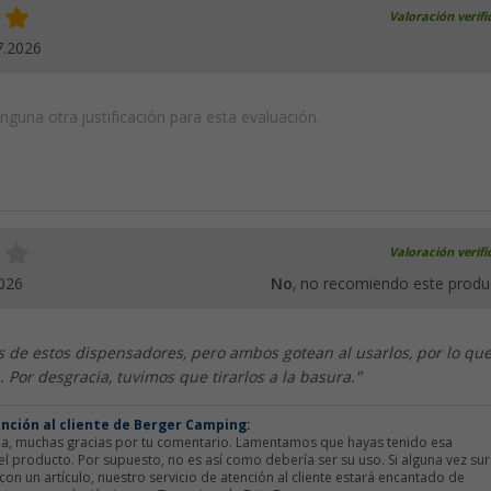
Valoración verif
7.2026
guna otra justificación para esta evaluación.
Valoración verif
026
No
, no recomiendo este produ
de estos dispensadores, pero ambos gotean al usarlos, por lo qu
. Por desgracia, tuvimos que tirarlos a la basura."
ención al cliente de Berger Camping:
tja, muchas gracias por tu comentario. Lamentamos que hayas tenido esa
el producto. Por supuesto, no es así como debería ser su uso. Si alguna vez su
on un artículo, nuestro servicio de atención al cliente estará encantado de