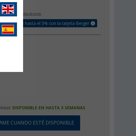
€
IVA incluido
+ Costes de envío
un bonus de hasta el 5% con la tarjeta Berger
ilidad:
DISPONIBLE EN HASTA 3 SEMANAS
SAME CUANDO ESTÉ DISPONIBLE