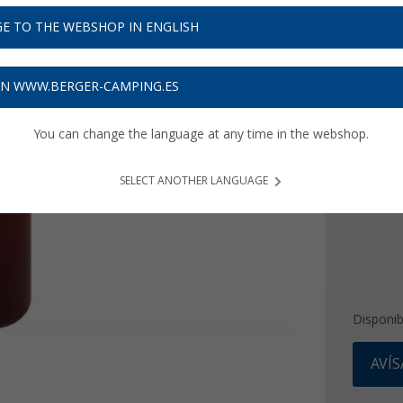
9,
99
E TO THE WEBSHOP IN ENGLISH
Precios con 
Recibe 
ON WWW.BERGER-CAMPING.ES
Color
You can change the language at any time in the webshop.
SELECT ANOTHER LANGUAGE
Disponib
AVÍ