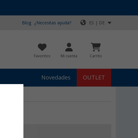
Blog
¿Necesitas ayuda?
ES | DE
Favoritos
Mi cuenta
Carrito
Novedades
OUTLET
x
99
ora
12,
€