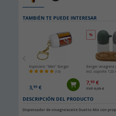
TAMBIÉN TE PUEDE INTERESAR
%
Especiero "Mini" Berger
Berger vinagrera 
incl. soporte 120 
(10)
7,
€
99
3,
€
99
PVP 9,99 €
DESCRIPCIÓN DEL PRODUCTO
Dispensador de vinagre/aceite Duetto Mix con prop