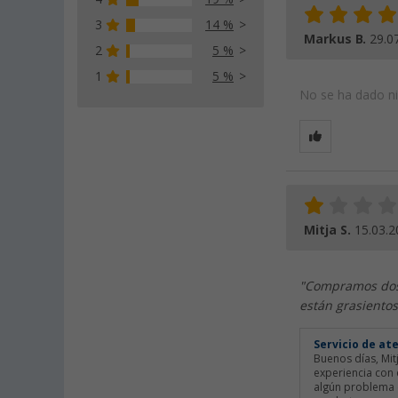
3
14 %
Markus B.
29.0
2
5 %
1
5 %
No se ha dado nin
Mitja S.
15.03.2
"Compramos dos 
están grasientos
Servicio de at
Buenos días, Mi
experiencia con 
algún problema c