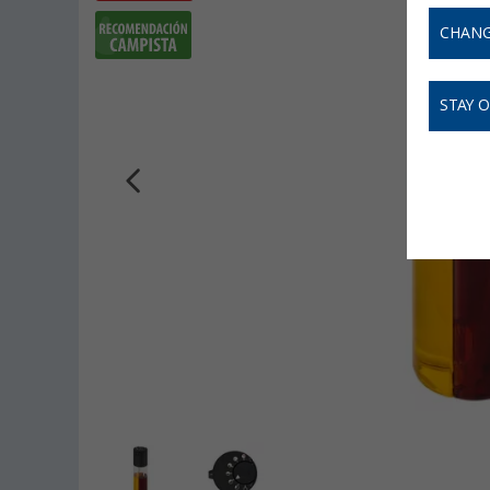
CHANG
STAY 