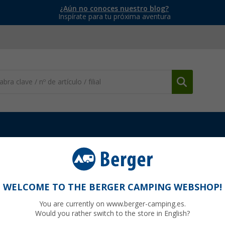
¿Aún no conoces nuestro blog?
Inspírate para tu próxima aventura
 dispensadores de agua
Dosificador de vinagre y aceite Duetto Mi
ttomix
WELCOME TO THE BERGER CAMPING WEBSHOP!
You are currently on www.berger-camping.es.
Would you rather switch to the store in English?
hasta ah