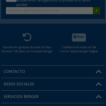
actualmente. Arreglaremos el problema lo antes
posible.
Devolución gratuita durante 30 días
Cashback de hasta un 5%
Durante 100 días con la tarjeta Berger
Con la Tarjeta Berger Digital
CONTACTO
Horario de atención al cliente:
REDES SOCIALES
Lun. - Vier.: 8:00 - 17:00
SERVICIOS BERGER
¿Tienes alguna duda?