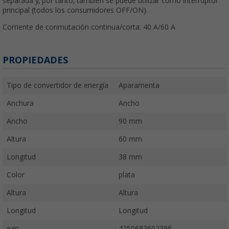
separada y, por tanto, también se puede utilizar como interruptor
principal (todos los consumidores OFF/ON).
Corriente de conmutación continua/corta: 40 A/60 A
PROPIEDADES
Tipo de convertidor de energía
Aparamenta
Anchura
Ancho
Ancho
90 mm
Altura
60 mm
Longitud
38 mm
Color
plata
Altura
Altura
Longitud
Longitud
ean
4250683602398