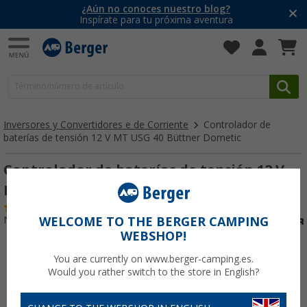
¿Aún no conoces nuestro blog?
Inspírate para tu próxima aventura
Inversores y Convertidores e de Corriente
Controlador de
baterías de tensión 12 V MT USG 40 Büttner Dometic
Controlador de baterías de tensión 12 V
MT USG 40 Büttner Dometic
(2)
Nº de artículo 235080
WELCOME TO THE BERGER CAMPING
WEBSHOP!
You are currently on www.berger-camping.es.
Would you rather switch to the store in English?