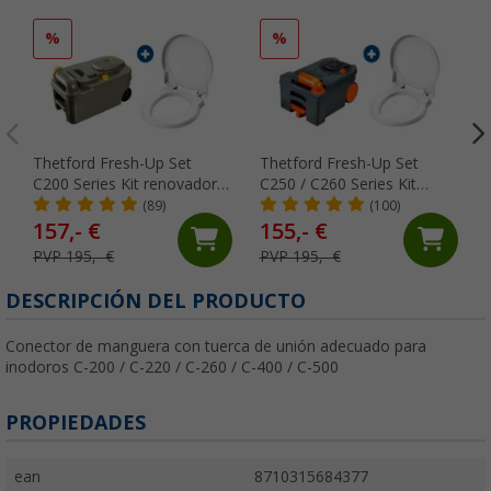
%
%
Thetford Fresh-Up Set
Thetford Fresh-Up Set
C200 Series Kit renovador
C250 / C260 Series Kit
WC Casette
renovador WC Casette
(89)
(100)
157,- €
155,- €
PVP 195,- €
PVP 195,- €
DESCRIPCIÓN DEL PRODUCTO
Conector de manguera con tuerca de unión adecuado para
inodoros C-200 / C-220 / C-260 / C-400 / C-500
PROPIEDADES
ean
8710315684377