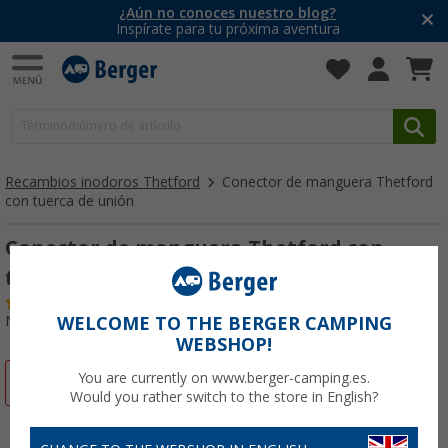
¿Aún no conoces nuestro blog?
Inspírate para tu próxima aventura
Recambios inodoros Thetford
Conector de manguera Thetford
con tuerca de unión
Conector de manguera Thetford con
tuerca de unión
(1)
Nº de artículo 200002CB
WELCOME TO THE BERGER CAMPING
WEBSHOP!
You are currently on www.berger-camping.es.
-12%
Would you rather switch to the store in English?