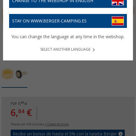
CHANGE TO THE WEBSHOP IN ENGLISH
STAY ON WWW.BERGER-CAMPING.ES
You can change the language at any time in the webshop.
SELECT ANOTHER LANGUAGE
85
PVP
7,
€
6,
€
84
Precios con IVA incluido
+ Costes de envío
Recibe un bonus de hasta el 5% con la tarjeta Berger