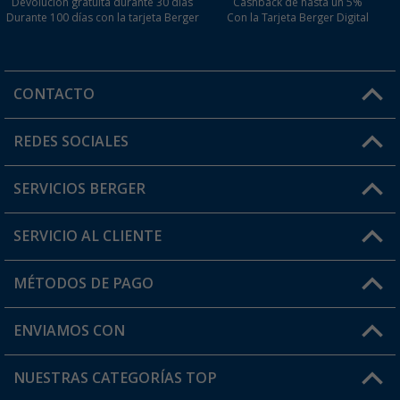
Devolución gratuita durante 30 días
Cashback de hasta un 5%
Durante 100 días con la tarjeta Berger
Con la Tarjeta Berger Digital
CONTACTO
Horario de atención al cliente:
REDES SOCIALES
Lun. - Vier.: 8:00 - 17:00
SERVICIOS BERGER
¿Tienes alguna duda?
SERVICIO AL CLIENTE
Conviértete en distribuidor
Mi cuenta
MÉTODOS DE PAGO
FAQ y Contacto
Mi lista de favoritos
Información de envío
ENVIAMOS CON
Tarjeta Berger Digital
Devoluciones
NUESTRAS CATEGORÍAS TOP