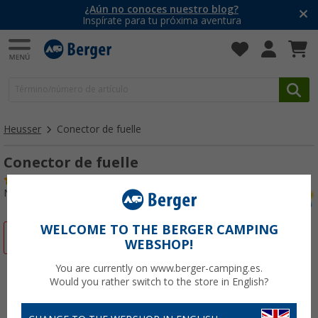
¿Aún no conoces nuestro blog?
Inspírate para tu próxima aventura
Heusser
Conector de fuelle
Conector de fuelle
(2)
Nº de artículo 830460
WELCOME TO THE BERGER CAMPING
-66%
WEBSHOP!
You are currently on www.berger-camping.es.
Would you rather switch to the store in English?