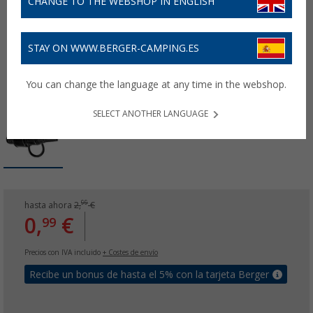
CHANGE TO THE WEBSHOP IN ENGLISH
STAY ON WWW.BERGER-CAMPING.ES
You can change the language at any time in the webshop.
SELECT ANOTHER LANGUAGE
99
hasta ahora
2,
€
0,
€
99
Precios con IVA incluido
+ Costes de envío
Recibe un bonus de hasta el 5% con la tarjeta Berger