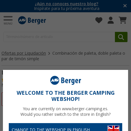
¿Aún no conoces nuestro blog?
Inspírate para tu próxima aventura
Ofertas por Liquidación
Combinación de paleta, doble paleta o
par de timón simple
Paleta combinada
(3)
Nº de artículo 840410
WELCOME TO THE BERGER CAMPING
WEBSHOP!
-18%
You are currently on www.berger-camping.es.
Would you rather switch to the store in English?
CHANGE TO THE WEBSHOP IN ENGLISH