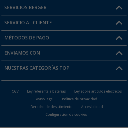
SERVICIOS BERGER
¿Tienes alguna duda?
SERVICIO AL CLIENTE
Conviértete en distribuidor
Mi cuenta
MÉTODOS DE PAGO
FAQ y Contacto
Mi lista de favoritos
Información de envío
ENVIAMOS CON
Tarjeta Berger Digital
Devoluciones
NUESTRAS CATEGORÍAS TOP
¿Dónde está mi pedido?
Accesorios caravanas y autocaravanas
Conviértete en distribuidor
CGV
Ley referente a baterías
Ley sobre artículos eléctricos
Inodoros de Camping
Aviso legal
Política de privacidad
Derecho de desistimiento
Accesibilidad
Muebles de Camping
Configuración de cookies
Neveras Portátiles