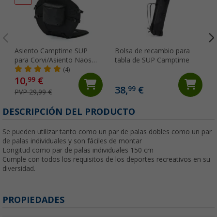
Asiento Camptime SUP
Bolsa de recambio para
para Corvi/Asiento Naos
tabla de SUP Camptime
para tablas de stand up
(4)
paddling
10,
€
99
38,
€
99
PVP 29,99 €
DESCRIPCIÓN DEL PRODUCTO
Se pueden utilizar tanto como un par de palas dobles como un par
de palas individuales y son fáciles de montar
Longitud como par de palas individuales 150 cm
Cumple con todos los requisitos de los deportes recreativos en su
diversidad.
PROPIEDADES