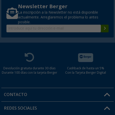
Newsletter Berger
La inscripción a la Newsletter no está disponible
actualmente. Arreglaremos el problema lo antes
posible.
Devolución gratuita durante 30 días
Cashback de hasta un 5%
Durante 100 días con la tarjeta Berger
Con la Tarjeta Berger Digital
CONTACTO
Horario de atención al cliente:
REDES SOCIALES
Lun. - Vier.: 8:00 - 17:00