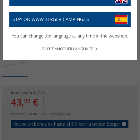
STAY ON WWW.BERGER-CAMPING.ES
You can change the language at any time in the webshop.
SELECT ANOTHER LANGUAGE
99
hasta ahora
53,
€
43,
€
99
Precios con IVA incluido
+ Costes de envío
Recibe un bonus de hasta el 5% con la tarjeta Berger