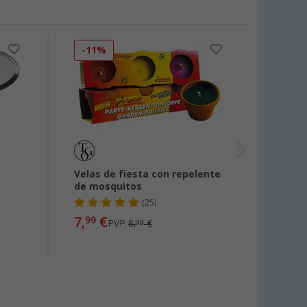
-11%
-38
Velas de fiesta con repelente
Matai
de mosquitos
(25)
7,
€
15,
99
99
PVP
8,
€
99