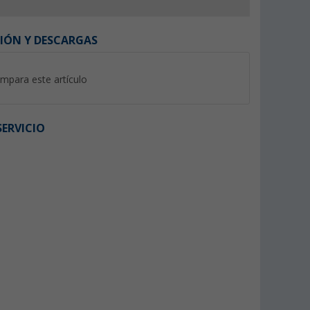
IÓN Y DESCARGAS
mpara este artículo
ERVICIO
tos /
Espiral antimosquitos TGO
Poncho de lluvia de
uitos
con citronela extra fuerte set
emergencia Berger
P
de 10
Cherrapunjee
(5)
(6)
3,
€
1,
€
99
99