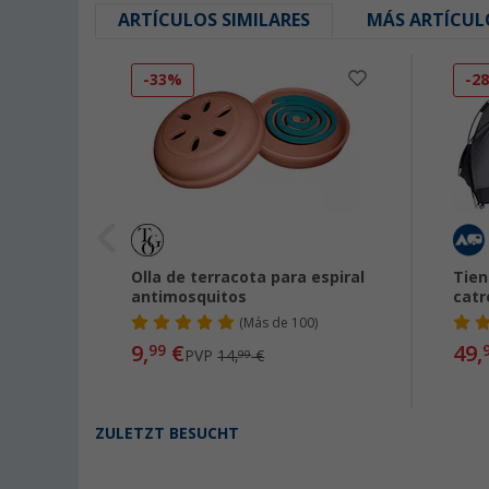
ARTÍCULOS SIMILARES
MÁS ARTÍCUL
-33%
-2
e de
Olla de terracota para espiral
Tien
antimosquitos
catr
(
Más de
100)
9,
€
49,
99
PVP
14,
€
99
ZULETZT BESUCHT