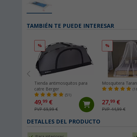
TAMBIÉN TE PUEDE INTERESAR
%
%
Tienda antimosquitos para
Mosquitera Taran
catre Berger
(1
(51)
49,
€
27,
€
99
99
PVP 69,99 €
PVP 44,99 €
DETALLES DEL PRODUCTO
Para interiores