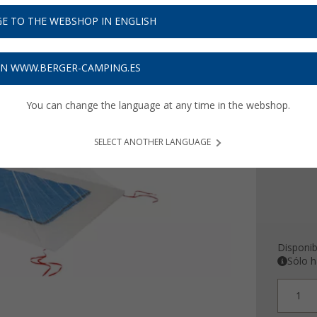
32,
9
E TO THE WEBSHOP IN ENGLISH
Precios con 
Recibe 
ON WWW.BERGER-CAMPING.ES
You can change the language at any time in the webshop.
Longitu
220 c
SELECT ANOTHER LANGUAGE
Disponib
Sólo h
1