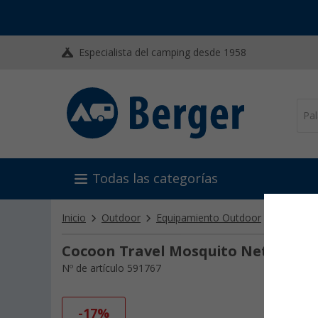
Especialista del camping desde 1958
Todas las categorías
Inicio
Outdoor
Equipamiento Outdoor
Repelent
Cocoon Travel Mosquito Net para u
Nº de artículo 591767
-17%