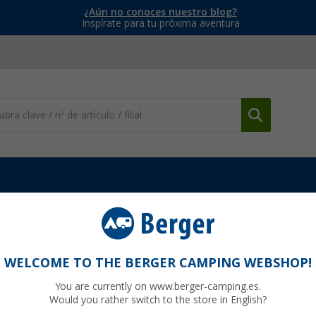
¿Aún no conoces nuestro blog?
Inspírate para tu próxima aventura
es de insectos
Cocoon Travel Mosquito Net ultralight
na persona ultraligero 230 x 130 cm
WELCOME TO THE BERGER CAMPING WEBSHOP!
You are currently on www.berger-camping.es.
Would you rather switch to the store in English?
95
PVP
39,