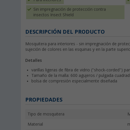
Sin impregnación de protección contra
insectos Insect Shield
DESCRIPCIÓN DEL PRODUCTO
Mosquitera para interiores - sin impregnación de protec
sujeción de colores en las esquinas y en la parte super
Detalles
varillas ligeras de fibra de vidrio ("shock-corded") pa
Tamaño de la malla: 600 agujeros / pulgada cuadra
bolsa de compresión especialmente diseñada
PROPIEDADES
Tipo de mosquitera
M
Material
m