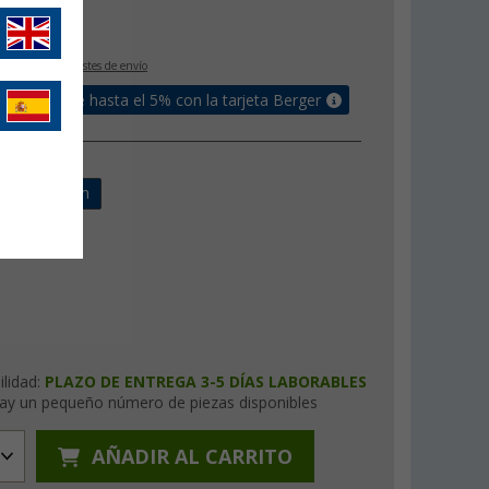
€
9
IVA incluido
+ Costes de envío
un bonus de hasta el 5% con la tarjeta Berger
d
m
230 cm
ilidad:
PLAZO DE ENTREGA 3-5 DÍAS LABORABLES
ay un pequeño número de piezas disponibles
AÑADIR AL CARRITO