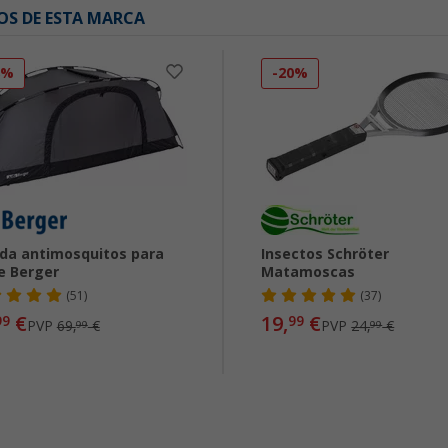
OS DE ESTA MARCA
8%
-20%
da antimosquitos para
Insectos Schröter
e Berger
Matamoscas
(51)
(37)
€
19,
€
99
99
PVP
69,
€
PVP
24,
€
99
99