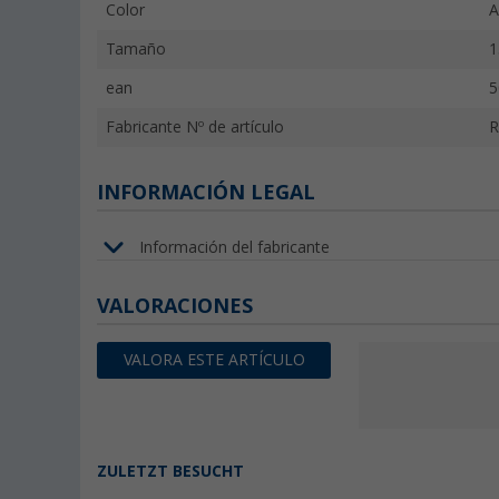
Color
A
Tamaño
1
ean
5
Fabricante Nº de artículo
R
INFORMACIÓN LEGAL
Información del fabricante
VALORACIONES
VALORA ESTE ARTÍCULO
ZULETZT BESUCHT