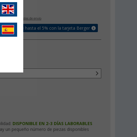
€
5
IVA incluido
+ Costes de envío
un bonus de hasta el 5% con la tarjeta Berger
ilidad:
DISPONIBLE EN 2-3 DÍAS LABORABLES
ay un pequeño número de piezas disponibles