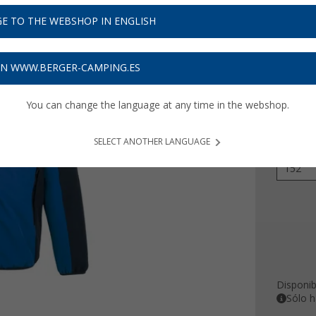
39,
9
E TO THE WEBSHOP IN ENGLISH
Precios con 
Recibe 
ON WWW.BERGER-CAMPING.ES
You can change the language at any time in the webshop.
Color
SELECT ANOTHER LANGUAGE
Tamaño
152
Disponib
Sólo h