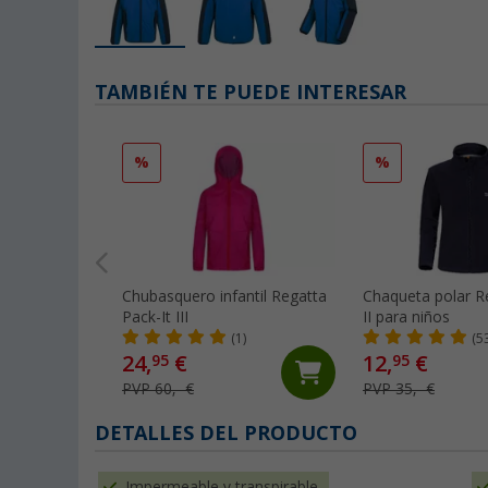
TAMBIÉN TE PUEDE INTERESAR
%
%
Chubasquero infantil Regatta
Chaqueta polar R
Pack-It III
II para niños
(1)
(5
24,
€
12,
€
95
95
PVP 60,- €
PVP 35,- €
DETALLES DEL PRODUCTO
Impermeable y transpirable