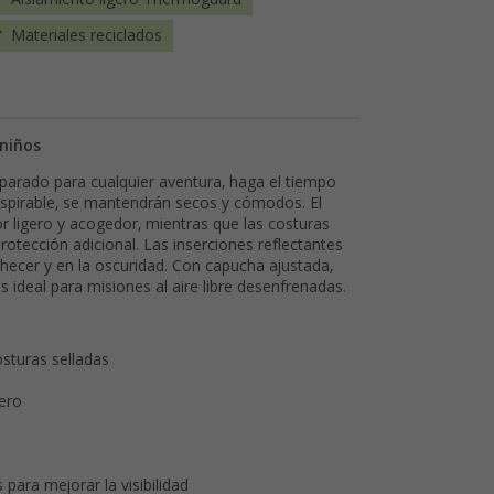
Materiales reciclados
niños
reparado para cualquier aventura, haga el tiempo
nspirable, se mantendrán secos y cómodos. El
 ligero y acogedor, mientras que las costuras
otección adicional. Las inserciones reflectantes
checer y en la oscuridad. Con capucha ajustada,
s ideal para misiones al aire libre desenfrenadas.
sturas selladas
ero
para mejorar la visibilidad