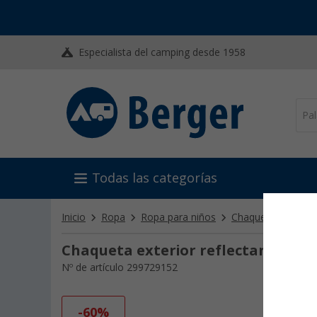
Especialista del camping desde 1958
Todas las categorías
Inicio
Ropa
Ropa para niños
Chaquetas
Chaq
Chaqueta exterior reflectante Reg
Nº de artículo 299729152
-60%