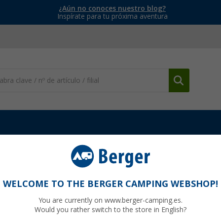
¿Aún no conoces nuestro blog?
Inspírate para tu próxima aventura
ueta exterior reflectante Regatta Volcanics para niño
atta Volcanics para niño
WELCOME TO THE BERGER CAMPING WEBSHOP!
You are currently on www.berger-camping.es.
Would you rather switch to the store in English?
0
PVP
100,