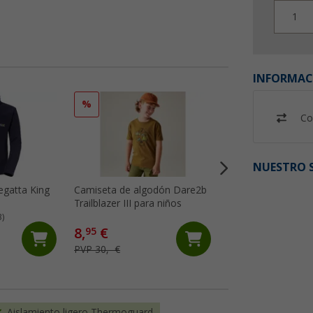
1
INFORMAC
%
%
Co
NUESTRO S
egatta King
Camiseta de algodón Dare2b
Regatta Highton St
Trailblazer III para niños
Off pantalones de
senderismo para n
3)
8,
€
19,
€
95
95
PVP 30,- €
PVP 80,- €
Aislamiento ligero Thermoguard