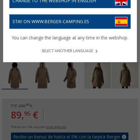
CHANGE TO THE WEBSHOP IN ENGLISH
STAY ON WWW.BERGER-CAMPING.ES
You can change the language at any time in the webshop.
SELECT ANOTHER LANGUAGE
00
PVP
200,
€
89,
€
95
Precios con IVA incluido
envío gratuito
Recibe un bonus de hasta el 5% con la tarjeta Berger