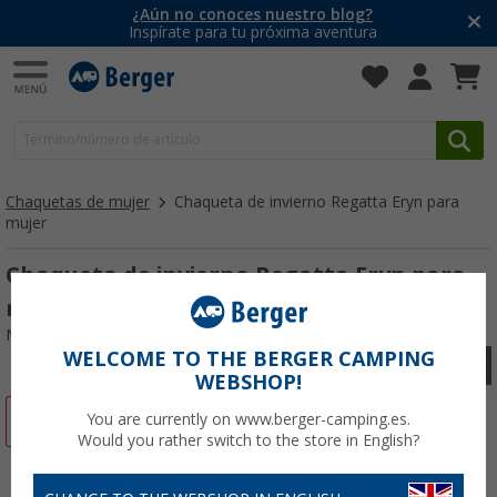
¿Aún no conoces nuestro blog?
Inspírate para tu próxima aventura
Chaquetas de mujer
Chaqueta de invierno Regatta Eryn para
mujer
Chaqueta de invierno Regatta Eryn para
mujer
Nº de artículo 76786146
WELCOME TO THE BERGER CAMPING
WEBSHOP!
-55%
You are currently on www.berger-camping.es.
Would you rather switch to the store in English?