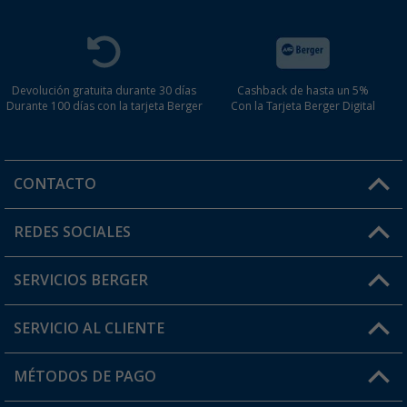
Devolución gratuita durante 30 días
Cashback de hasta un 5%
Durante 100 días con la tarjeta Berger
Con la Tarjeta Berger Digital
CONTACTO
Horario de atención al cliente:
REDES SOCIALES
Lun. - Vier.: 8:00 - 17:00
SERVICIOS BERGER
¿Tienes alguna duda?
SERVICIO AL CLIENTE
Conviértete en distribuidor
Mi cuenta
MÉTODOS DE PAGO
FAQ y Contacto