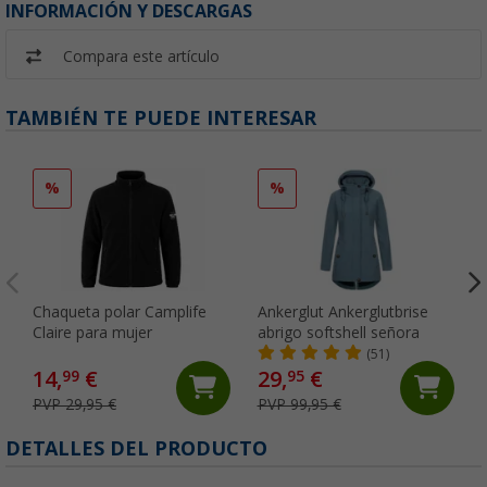
INFORMACIÓN Y DESCARGAS
Compara este artículo
TAMBIÉN TE PUEDE INTERESAR
%
%
Chaqueta polar Camplife
Ankerglut Ankerglutbrise
Claire para mujer
abrigo softshell señora
(51)
14,
€
29,
€
99
95
PVP 29,95 €
PVP 99,95 €
DETALLES DEL PRODUCTO