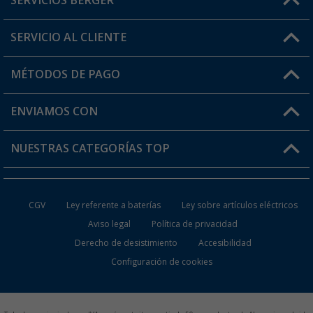
SERVICIOS BERGER
¿Tienes alguna duda?
SERVICIO AL CLIENTE
Conviértete en distribuidor
Mi cuenta
MÉTODOS DE PAGO
FAQ y Contacto
Mi lista de favoritos
Información de envío
ENVIAMOS CON
Tarjeta Berger Digital
Devoluciones
NUESTRAS CATEGORÍAS TOP
¿Dónde está mi pedido?
Accesorios caravanas y autocaravanas
Conviértete en distribuidor
CGV
Ley referente a baterías
Ley sobre artículos eléctricos
Inodoros de Camping
Aviso legal
Política de privacidad
Derecho de desistimiento
Accesibilidad
Muebles de Camping
Configuración de cookies
Neveras Portátiles
Aires Acondicionados