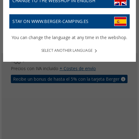
CHANGE TO THE WEBSHOP IN ENGLISH
STAY ON WWW.BERGER-CAMPING.ES
You can change the language at any time in the webshop.
SELECT ANOTHER LANGUAGE
0,
€
00
Precios con IVA incluido
+ Costes de envío
Recibe un bonus de hasta el 5% con la tarjeta Berger