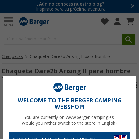
¿Aún no conoces nuestro blog?
Inspírate para tu próxima aventura
Chaquetas
Chaqueta Dare2b Arising II para hombre
Chaqueta Dare2b Arising II para hombre
Nº de artículo Dare2bArisingIIHerrenjacke187256
WELCOME TO THE BERGER CAMPING
WEBSHOP!
You are currently on www.berger-camping.es.
Would you rather switch to the store in English?