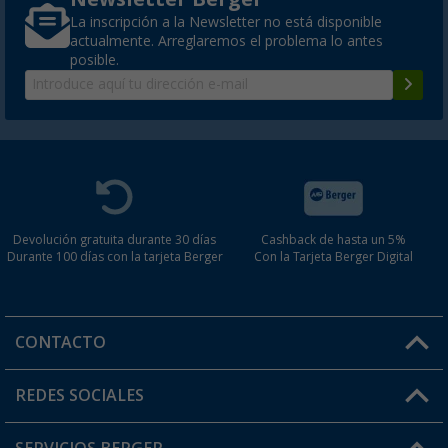
La inscripción a la Newsletter no está disponible
actualmente. Arreglaremos el problema lo antes
posible.
Devolución gratuita durante 30 días
Cashback de hasta un 5%
Durante 100 días con la tarjeta Berger
Con la Tarjeta Berger Digital
CONTACTO
Horario de atención al cliente:
REDES SOCIALES
Lun. - Vier.: 8:00 - 17:00