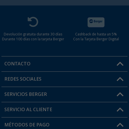
Devolución gratuita durante 30 días
Cashback de hasta un 5%
Durante 100 días con la tarjeta Berger
Con la Tarjeta Berger Digital
CONTACTO
Horario de atención al cliente:
REDES SOCIALES
Lun. - Vier.: 8:00 - 17:00
SERVICIOS BERGER
¿Tienes alguna duda?
SERVICIO AL CLIENTE
Conviértete en distribuidor
Mi cuenta
MÉTODOS DE PAGO
FAQ y Contacto