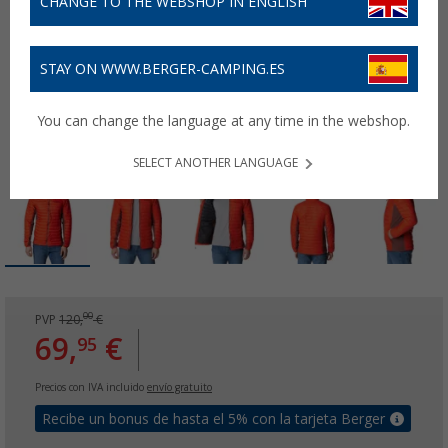
CHANGE TO THE WEBSHOP IN ENGLISH
STAY ON WWW.BERGER-CAMPING.ES
You can change the language at any time in the webshop.
SELECT ANOTHER LANGUAGE
00
PVP
120,
€
69,
€
95
Precios con IVA incluido
envío gratuito
Recibe un bonus de hasta el 5% con la tarjeta Berger