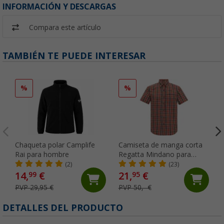
INFORMACIÓN Y DESCARGAS
Compara este artículo
TAMBIÉN TE PUEDE INTERESAR
%
%
Chaqueta polar Camplife
Camiseta de manga corta
Rai para hombre
Regatta Mindano para
hombre
(2)
(23)
14,
€
21,
€
99
95
PVP 29,95 €
PVP 50,- €
DETALLES DEL PRODUCTO