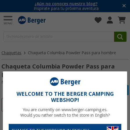
¿Aún no conoces nuestro blog?
Inspírate para tu próxima aventura
Chaquetas
Chaqueta Columbia Powder Pass para hombre
Chaqueta Columbia Powder Pass para
hombre
Nº de artículo 633788S
WELCOME TO THE BERGER CAMPING
WEBSHOP!
-41%
You are currently on www.berger-camping.es.
Would you rather switch to the store in English?