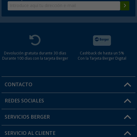
Devolución gratuita durante 30 días
Cashback de hasta un 5%
Durante 100 días con la tarjeta Berger
Con la Tarjeta Berger Digital
CONTACTO
Horario de atención al cliente:
REDES SOCIALES
Lun. - Vier.: 8:00 - 17:00
SERVICIOS BERGER
¿Tienes alguna duda?
SERVICIO AL CLIENTE
Conviértete en distribuidor