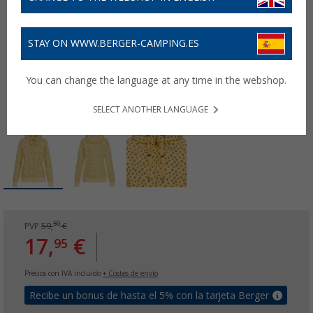
STAY ON WWW.BERGER-CAMPING.ES
You can change the language at any time in the webshop.
SELECT ANOTHER LANGUAGE
50
PVP
59,
€
17,
€
95
Precios con IVA incluido
+ Costes de envío
Recibe un bonus de hasta el 5% con la tarjeta Berger