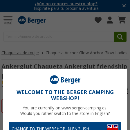
¿Aún no conoces nuestro blog?
Inspírate para tu próxima aventura
Chaquetas de mujer
Chaqueta Anchor Glow Anchor Glow Ladies
Ankerglut Chaqueta Ankerglut friendship
para mujer
(9)
Nº de artículo 72130254
WELCOME TO THE BERGER CAMPING
WEBSHOP!
-69%
You are currently on www.berger-camping.es.
Would you rather switch to the store in English?
CHANGE TO THE WEBSHOP IN ENGLISH