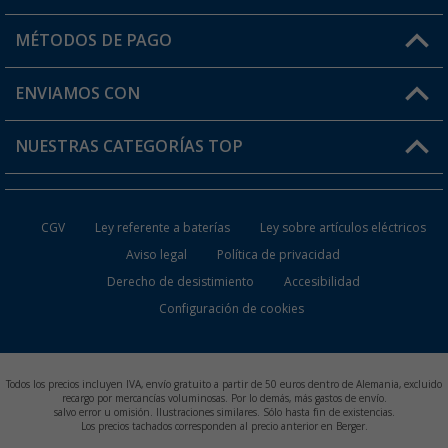
Mi cuenta
MÉTODOS DE PAGO
FAQ y Contacto
Mi lista de favoritos
Información de envío
ENVIAMOS CON
Tarjeta Berger Digital
Devoluciones
NUESTRAS CATEGORÍAS TOP
¿Dónde está mi pedido?
Accesorios caravanas y autocaravanas
Conviértete en distribuidor
CGV
Ley referente a baterías
Ley sobre artículos eléctricos
Inodoros de Camping
Aviso legal
Política de privacidad
Derecho de desistimiento
Accesibilidad
Muebles de Camping
Configuración de cookies
Neveras Portátiles
Aires Acondicionados
Todos los precios incluyen IVA, envío gratuito a partir de 50 euros dentro de Alemania, excluido
recargo por mercancías voluminosas. Por lo demás, más gastos de envío.
salvo error u omisión. Ilustraciones similares. Sólo hasta fin de existencias.
Baterías de Camping
Los precios tachados corresponden al precio anterior en Berger.