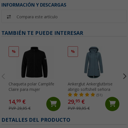
INFORMACIÓN Y DESCARGAS
Compara este artículo
TAMBIÉN TE PUEDE INTERESAR
%
%
Chaqueta polar Camplife
Ankerglut Ankerglutbrise
Claire para mujer
abrigo softshell señora
(51)
14,
€
29,
€
99
95
PVP 29,95 €
PVP 99,95 €
DETALLES DEL PRODUCTO