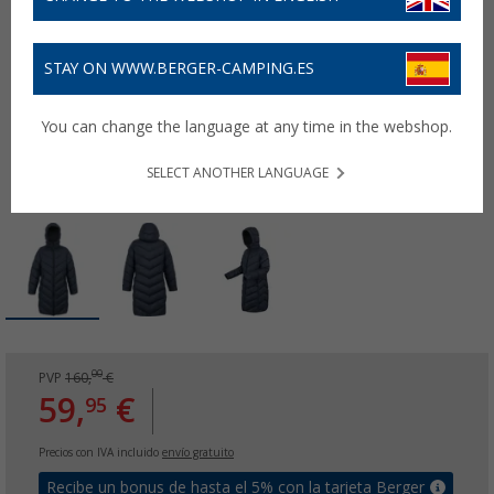
STAY ON WWW.BERGER-CAMPING.ES
You can change the language at any time in the webshop.
SELECT ANOTHER LANGUAGE
00
PVP
160,
€
59,
€
95
Precios con IVA incluido
envío gratuito
Recibe un bonus de hasta el 5% con la tarjeta Berger