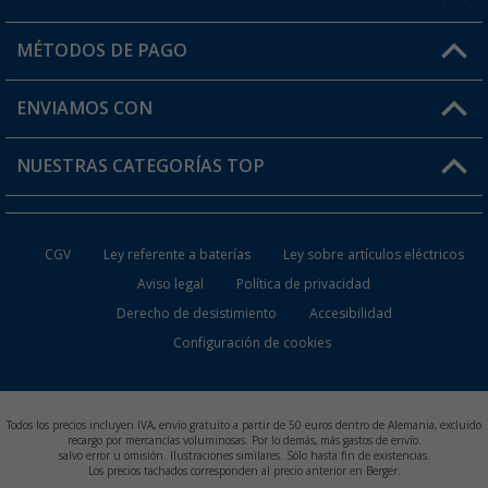
Mi cuenta
MÉTODOS DE PAGO
FAQ y Contacto
Mi lista de favoritos
Información de envío
ENVIAMOS CON
Tarjeta Berger Digital
Devoluciones
NUESTRAS CATEGORÍAS TOP
¿Dónde está mi pedido?
Accesorios caravanas y autocaravanas
Conviértete en distribuidor
CGV
Ley referente a baterías
Ley sobre artículos eléctricos
Inodoros de Camping
Aviso legal
Política de privacidad
Derecho de desistimiento
Accesibilidad
Muebles de Camping
Configuración de cookies
Neveras Portátiles
Aires Acondicionados
Todos los precios incluyen IVA, envío gratuito a partir de 50 euros dentro de Alemania, excluido
recargo por mercancías voluminosas. Por lo demás, más gastos de envío.
salvo error u omisión. Ilustraciones similares. Sólo hasta fin de existencias.
Baterías de Camping
Los precios tachados corresponden al precio anterior en Berger.