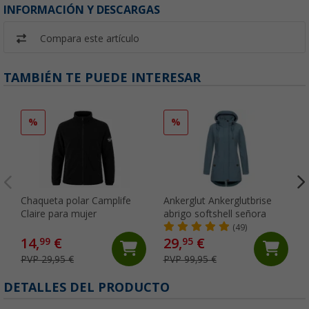
INFORMACIÓN Y DESCARGAS
Compara este artículo
TAMBIÉN TE PUEDE INTERESAR
%
%
Chaqueta polar Camplife
Ankerglut Ankerglutbrise
Claire para mujer
abrigo softshell señora
(49)
14,
€
29,
€
99
95
PVP 29,95 €
PVP 99,95 €
DETALLES DEL PRODUCTO