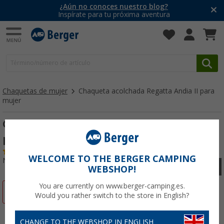
¿Aún no conoces nuestro blog?
Inspírate para tu próxima aventura
Chaquetas de mujer
Chaqueta acolchada Regatta Andia II para
mujer
Chaqueta acolchada Regatta Andia II
para mujer
(1)
WELCOME TO THE BERGER CAMPING
Nº de artículo 68364946
WEBSHOP!
You are currently on www.berger-camping.es.
-62%
Would you rather switch to the store in English?
CHANGE TO THE WEBSHOP IN ENGLISH