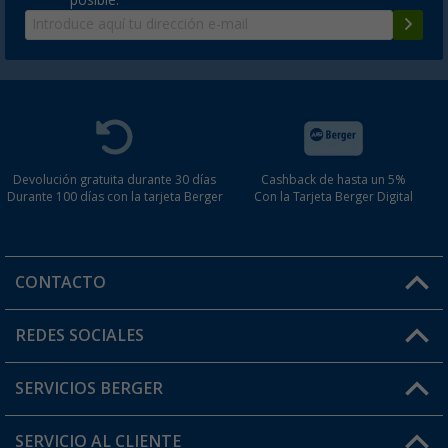
Devolución gratuita durante 30 días
Cashback de hasta un 5%
Durante 100 días con la tarjeta Berger
Con la Tarjeta Berger Digital
CONTACTO
Horario de atención al cliente:
REDES SOCIALES
Lun. - Vier.: 8:00 - 17:00
SERVICIOS BERGER
¿Tienes alguna duda?
SERVICIO AL CLIENTE
Conviértete en distribuidor