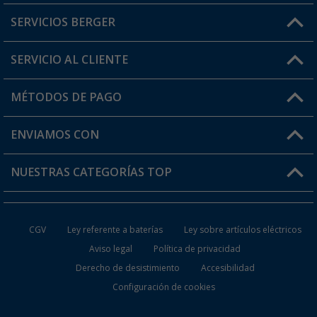
SERVICIOS BERGER
¿Tienes alguna duda?
SERVICIO AL CLIENTE
Conviértete en distribuidor
Mi cuenta
MÉTODOS DE PAGO
FAQ y Contacto
Mi lista de favoritos
Información de envío
ENVIAMOS CON
Tarjeta Berger Digital
Devoluciones
NUESTRAS CATEGORÍAS TOP
¿Dónde está mi pedido?
Accesorios caravanas y autocaravanas
Conviértete en distribuidor
CGV
Ley referente a baterías
Ley sobre artículos eléctricos
Inodoros de Camping
Aviso legal
Política de privacidad
Derecho de desistimiento
Accesibilidad
Muebles de Camping
Configuración de cookies
Neveras Portátiles