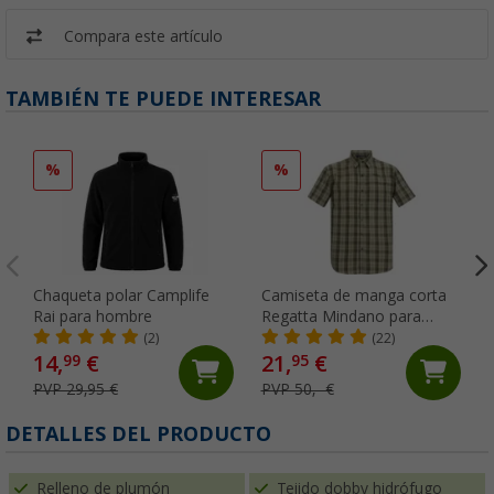
Compara este artículo
TAMBIÉN TE PUEDE INTERESAR
%
%
Chaqueta polar Camplife
Camiseta de manga corta
Rai para hombre
Regatta Mindano para
hombre
(2)
(22)
14,
€
21,
€
99
95
PVP 29,95 €
PVP 50,- €
DETALLES DEL PRODUCTO
Relleno de plumón
Tejido dobby hidrófugo