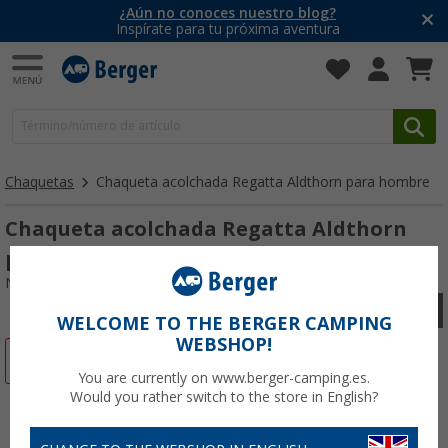
¿Aún no conoces nuestro blog?
Inspírate para tu próxima aventura
Chaquetas
Chaqueta acolchada Regatta Aldthorn para hombre
Chaqueta acolchada Regatta Aldthorn
para hombre
Nº de artículo 228767XL
WELCOME TO THE BERGER CAMPING
WEBSHOP!
-57%
You are currently on www.berger-camping.es.
Would you rather switch to the store in English?