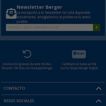
Newsletter Berger
La inscripción a la Newsletter no está disponible
actualmente. Arreglaremos el problema lo antes
posible.
Devolución gratuita durante 30 días
Cashback de hasta un 5%
Durante 100 días con la tarjeta Berger
Con la Tarjeta Berger Digital
CONTACTO
Horario de atención al cliente:
REDES SOCIALES
Lun. - Vier.: 8:00 - 17:00