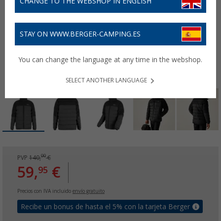
CHANGE TO THE WEBSHOP IN ENGLISH
STAY ON WWW.BERGER-CAMPING.ES
You can change the language at any time in the webshop.
SELECT ANOTHER LANGUAGE
00
PVP
140,
€
59,
€
95
Precios con IVA incluido
envío gratuito
Recibe un bonus de hasta el 5% con la tarjeta Berger