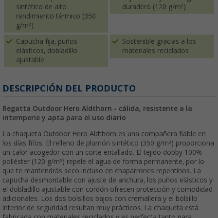
sintético de alto
duradero (120 g/m²)
rendimiento térmico (350
g/m²)
Capucha fija, puños
Sostenible gracias a los
elásticos, dobladillo
materiales reciclados
ajustable
DESCRIPCIÓN DEL PRODUCTO
Regatta Outdoor Hero Aldthorn - cálida, resistente a la
intemperie y apta para el uso diario
La chaqueta Outdoor Hero Aldthorn es una compañera fiable en
los días fríos. El relleno de plumón sintético (350 g/m²) proporciona
un calor acogedor con un corte entallado. El tejido dobby 100%
poliéster (120 g/m²) repele el agua de forma permanente, por lo
que te mantendrás seco incluso en chaparrones repentinos. La
capucha desmontable con ajuste de anchura, los puños elásticos y
el dobladillo ajustable con cordón ofrecen protección y comodidad
adicionales. Los dos bolsillos bajos con cremallera y el bolsillo
interior de seguridad resultan muy prácticos. La chaqueta está
fabricada con materiales reciclados y es perfecta tanto para