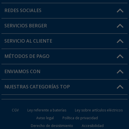
Horario de atención al cliente:
REDES SOCIALES
Lun. - Vier.: 8:00 - 17:00
SERVICIOS BERGER
¿Tienes alguna duda?
SERVICIO AL CLIENTE
Conviértete en distribuidor
Mi cuenta
MÉTODOS DE PAGO
FAQ y Contacto
Mi lista de favoritos
Información de envío
ENVIAMOS CON
Tarjeta Berger Digital
Devoluciones
NUESTRAS CATEGORÍAS TOP
¿Dónde está mi pedido?
Accesorios caravanas y autocaravanas
Conviértete en distribuidor
CGV
Ley referente a baterías
Ley sobre artículos eléctricos
Inodoros de Camping
Aviso legal
Política de privacidad
Derecho de desistimiento
Accesibilidad
Muebles de Camping