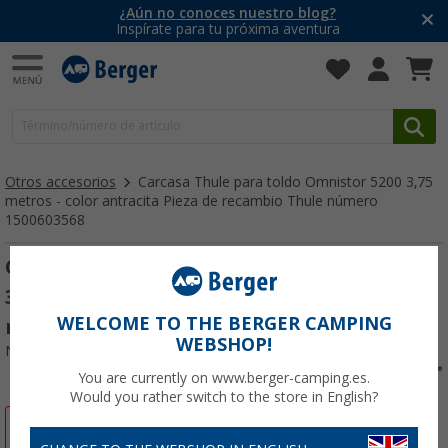
¿Aún no conoces nuestro blog?
Inspírate para tu próxima aventura
Otros accesorios
Carcasa Thule para toldo Omnistor 5200 3,75
metros - color antracita Pieza de recambio Thule número
1500603568
Carcasa Thule para toldo Omnistor 5200
3,75 metros - color antracita Pieza de
WELCOME TO THE BERGER CAMPING
recambio Thule número 1500603568
WEBSHOP!
Nº de artículo 449163
You are currently on www.berger-camping.es.
Would you rather switch to the store in English?
-5%