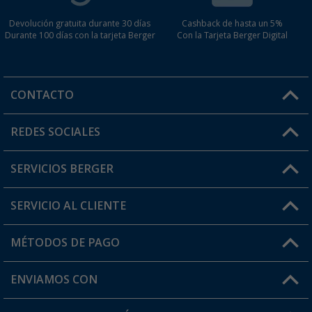
Devolución gratuita durante 30 días
Cashback de hasta un 5%
Durante 100 días con la tarjeta Berger
Con la Tarjeta Berger Digital
CONTACTO
Horario de atención al cliente:
REDES SOCIALES
Lun. - Vier.: 8:00 - 17:00
SERVICIOS BERGER
¿Tienes alguna duda?
SERVICIO AL CLIENTE
Conviértete en distribuidor
Mi cuenta
MÉTODOS DE PAGO
FAQ y Contacto
Mi lista de favoritos
Información de envío
ENVIAMOS CON
Tarjeta Berger Digital
Devoluciones