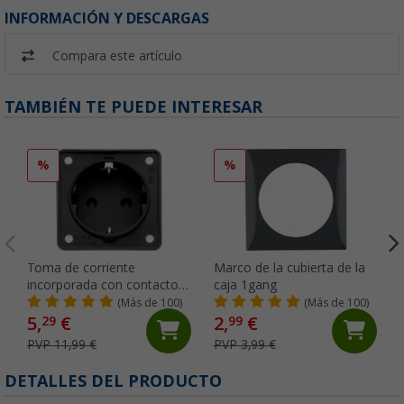
INFORMACIÓN Y DESCARGAS
Compara este artículo
TAMBIÉN TE PUEDE INTERESAR
%
%
Toma de corriente
Marco de la cubierta de la
incorporada con contacto
caja 1gang
de puesta a tierra antracita
(Más de 100)
(Más de 100)
5,
€
2,
€
29
99
PVP 11,99 €
PVP 3,99 €
DETALLES DEL PRODUCTO