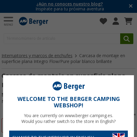
¿Aún no conoces nuestro blog?
Inspírate para tu próxima aventura
Interruptores y marcos de enchufes
Carcasa de montaje en
superficie plana Integro Flow/Pure polar blanco brillante
Carcasa de montaje en superficie plana
Integro Flow/Pure polar blanco brillante
sin descarga de tracción
WELCOME TO THE BERGER CAMPING
Nº de artículo 342382
WEBSHOP!
You are currently on www.berger-camping.es.
Would you rather switch to the store in English?
-14%