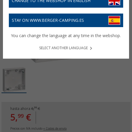
CHANGE TO THE WEBSHOP IN ENGLISH
STAY ON WWW.BERGER-CAMPING.ES
You can change the language at any time in the webshop.
SELECT ANOTHER LANGUAGE
99
hasta ahora
6,
€
5,
€
99
Precios con IVA incluido
+ Costes de envío