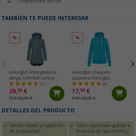
Compara este artículo
TAMBIÉN TE PUEDE INTERESAR
%
%
Ankerglut Ankerglutbrise
Ankerglut Chaqueta
abrigo softshell señora
sudadera Ankerglut
friendship señoras
(51)
(9)
29,
€
17,
€
95
95
PVP 99,95 €
PVP 59,95 €
DETALLES DEL PRODUCTO
Secado rápido y regulación
Tacto supersuave gracias a
de la humedad
la mezcla de lana merino y