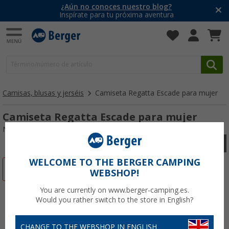
¿Aún no conoces nuestro blog?
Inspírate para tu próxima aventura
Camisas, blusas y jerséis
Camiseta Regatta Escade para mujer
Camiseta Regatta Escade para mujer
Nº de artículo 85137546
WELCOME TO THE BERGER CAMPING
-62%
WEBSHOP!
You are currently on www.berger-camping.es.
Would you rather switch to the store in English?
CHANGE TO THE WEBSHOP IN ENGLISH