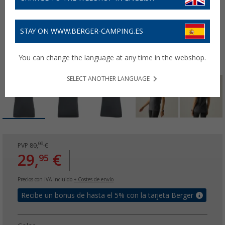
STAY ON WWW.BERGER-CAMPING.ES
You can change the language at any time in the webshop.
SELECT ANOTHER LANGUAGE
00
PVP
80,
€
29,
€
95
Precios con IVA incluido
+ Costes de envío
Recibe un bonus de hasta el 5% con la tarjeta Berger