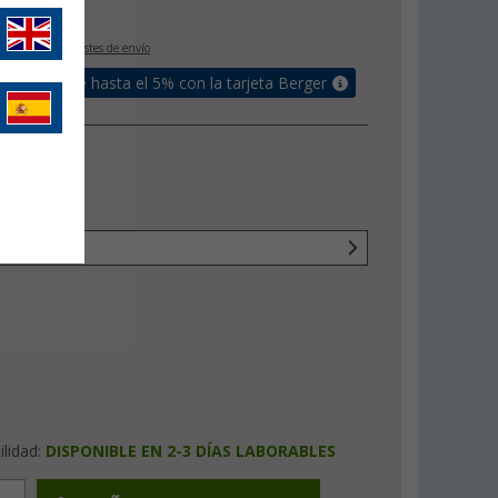
€
0
IVA incluido
+ Costes de envío
un bonus de hasta el 5% con la tarjeta Berger
ilidad:
DISPONIBLE EN 2-3 DÍAS LABORABLES