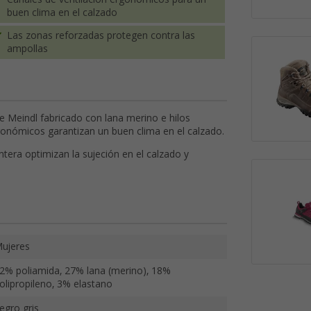
buen clima en el calzado
Las zonas reforzadas protegen contra las
ampollas
de Meindl fabricado con lana merino e hilos
ergonómicos garantizan un buen clima en el calzado.
ntera optimizan la sujeción en el calzado y
ujeres
2% poliamida, 27% lana (merino), 18%
olipropileno, 3% elastano
egro gris