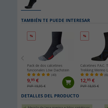
TAMBIÉN TE PUEDE INTERESAR
%
%
Pack de dos calcetines
Calcetines P.A.C. 
funcionales Löw Dachstein
Trekking Merino L
(40)
(6)
9,
€
12,
€
95
95
PVP 19,95 €
PVP 18,95 €
DETALLES DEL PRODUCTO
Mezcla de lana merina e hilos sintéticos