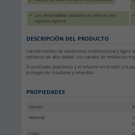
Las almohadillas anatómicas ofrecen una
sujeción óptima
DESCRIPCIÓN DEL PRODUCTO
Calcetín técnico de senderismo multifuncional y ligero 
sintéticos de alta calidad. Los canales de ventilación 
El acolchado anatómico y el refuerzo en el talón y la pu
protegen de rozaduras y ampollas.
PROPIEDADES
Género
M
Material
5
p
Color
n