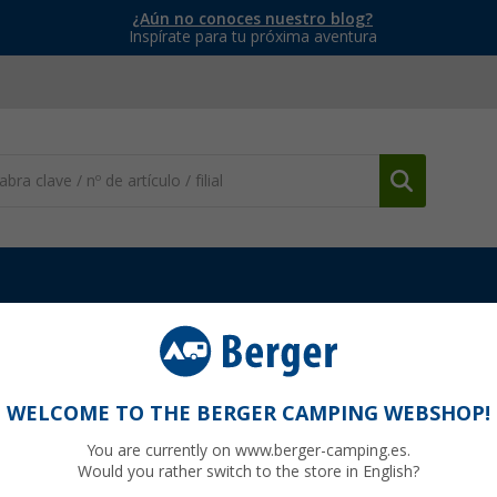
¿Aún no conoces nuestro blog?
Inspírate para tu próxima aventura
 Meindl MT3.5 Trekking Merino Light mujer
Merino Light mujer
WELCOME TO THE BERGER CAMPING WEBSHOP!
You are currently on www.berger-camping.es.
Would you rather switch to the store in English?