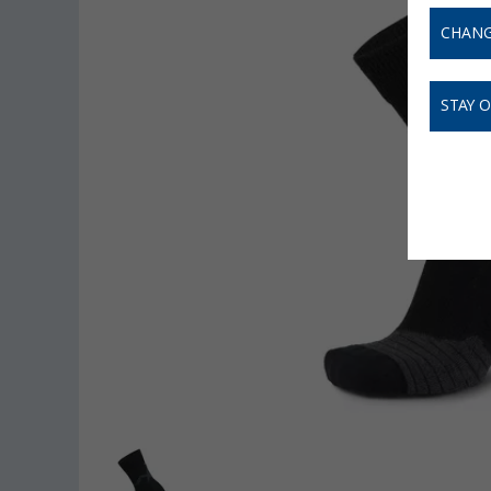
CHANG
STAY 