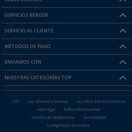
Lun. - Vier.: 8:00 - 17:00
SERVICIOS BERGER
¿Tienes alguna duda?
SERVICIO AL CLIENTE
Conviértete en distribuidor
Mi cuenta
MÉTODOS DE PAGO
FAQ y Contacto
Mi lista de favoritos
Información de envío
ENVIAMOS CON
Tarjeta Berger Digital
Devoluciones
NUESTRAS CATEGORÍAS TOP
¿Dónde está mi pedido?
Accesorios caravanas y autocaravanas
Conviértete en distribuidor
CGV
Ley referente a baterías
Ley sobre artículos eléctricos
Inodoros de Camping
Aviso legal
Política de privacidad
Derecho de desistimiento
Accesibilidad
Muebles de Camping
Configuración de cookies
Neveras Portátiles