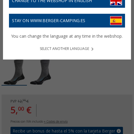
CHANGE TO THE WEBSHOP IN ENGLISH
STAY ON WWW.BERGER-CAMPING.ES
You can change the language at any time in the webshop.
SELECT ANOTHER LANGUAGE
95
PVP
12,
€
5,
€
00
Precios con IVA incluido
+ Costes de envío
Recibe un bonus de hasta el 5% con la tarjeta Berger