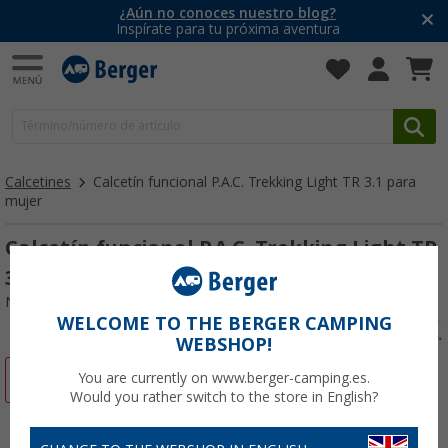
¿Aún no conoces nuestro blog?
Inspírate para tu próxima aventura
Calcetines
Calcetín funcional P.A.C. Trekking Light TR 3.1 para
mujer
Calcetín funcional P.A.C. Trekking Light TR
3.1 para mujer
Nº de artículo 85489038-41
WELCOME TO THE BERGER CAMPING
WEBSHOP!
-61%
You are currently on www.berger-camping.es.
Would you rather switch to the store in English?