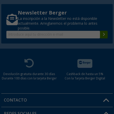
Newsletter Berger
La inscripción a la Newsletter no está disponible
actualmente. Arreglaremos el problema lo antes
posible.
Devolución gratuita durante 30 días
Cashback de hasta un 5%
Durante 100 días con la tarjeta Berger
Con la Tarjeta Berger Digital
CONTACTO
Horario de atención al cliente:
REDES SOCIALES