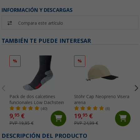
INFORMACIÓN Y DESCARGAS
Compara este artículo
TAMBIÉN TE PUEDE INTERESAR
%
%
Pack de dos calcetines
Stöhr Cap Neopreno Visera
funcionales Löw Dachstein
arena
(40)
(6)
9,
€
19,
€
95
95
PVP 19,95 €
PVP 24,99 €
DESCRIPCIÓN DEL PRODUCTO