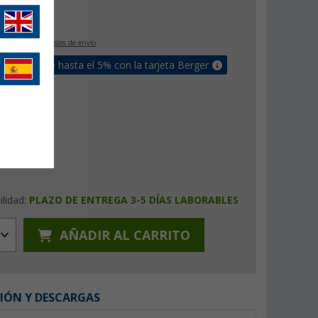
€
9
IVA incluido
+ Costes de envío
un bonus de hasta el 5% con la tarjeta Berger
ilidad:
PLAZO DE ENTREGA 3-5 DÍAS LABORABLES
AÑADIR AL CARRITO
IÓN Y DESCARGAS