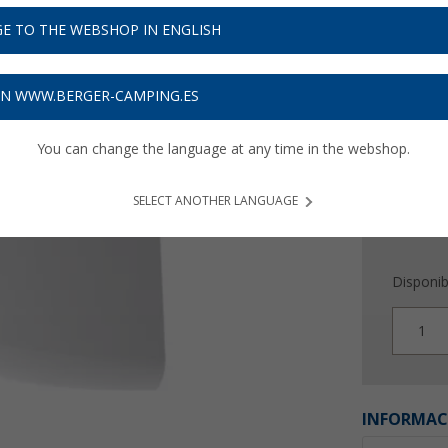
33,
9
E TO THE WEBSHOP IN ENGLISH
Precios con 
Recibe 
ON WWW.BERGER-CAMPING.ES
You can change the language at any time in the webshop.
SELECT ANOTHER LANGUAGE
Disponib
1
INFORMAC