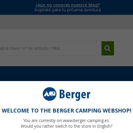
¿Aún no conoces nuestro blog?
Inspírate para tu próxima aventura
lesana
Recambios inodoros Clesana
Cajón de la tapa Clesana
WELCOME TO THE BERGER CAMPING WEBSHOP!
You are currently on www.berger-camping.es.
Would you rather switch to the store in English?
00
PVP
40,