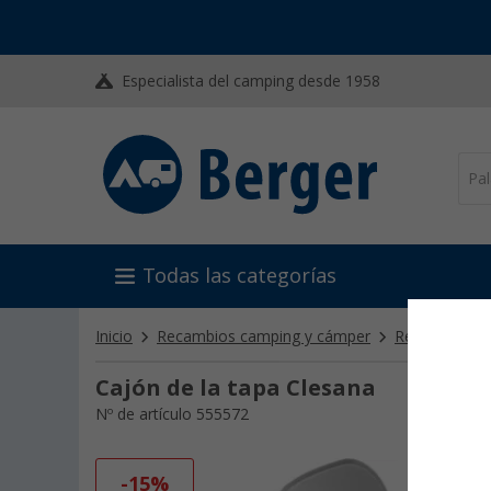
Especialista del camping desde 1958
Todas las categorías
Inicio
Recambios camping y cámper
Recambios C
Cajón de la tapa Clesana
Nº de artículo 555572
-15%