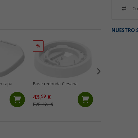
Co
NUESTRO S
%
n tapa
Base redonda Clesana
Adaptador L Clesa
(1)
43,
€
81,
€
99
99
PVP 49,- €
PVP 89,- €