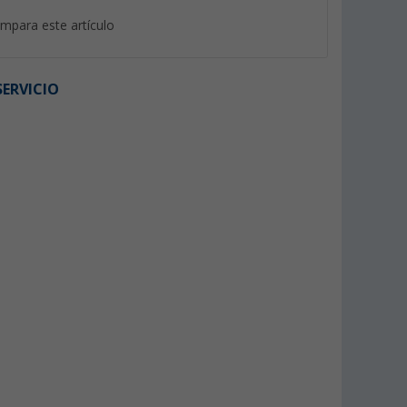
mpara este artículo
ERVICIO
na (UV)
Panel de control de Clesana
145,- €
PVP 159,50 €