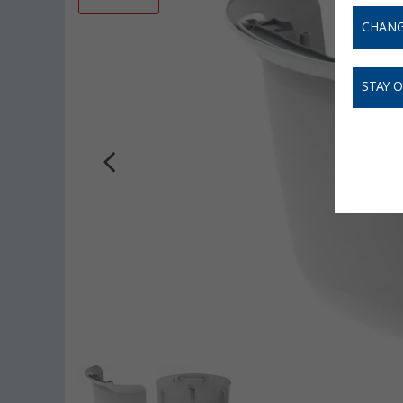
CHANG
STAY 