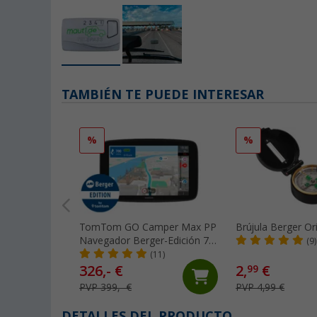
TAMBIÉN TE PUEDE INTERESAR
%
%
TomTom GO Camper Max PP
Brújula Berger O
Navegador Berger-Edición 7
(9)
pulgadas
(11)
326,- €
2,
€
99
PVP 399,- €
PVP 4,99 €
DETALLES DEL PRODUCTO