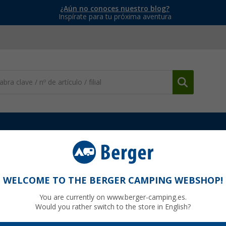
¿Aún no conoces nuestro blog?
Inspírate para tu próxima aventura
Accesorios para GPS
Caja de peaje MAUT1 para autocaravanas 
WELCOME TO THE BERGER CAMPING WEBSHOP!
vanas y vehículos de más de 3 metros para
You are currently on www.berger-camping.es.
tugal
Would you rather switch to the store in English?