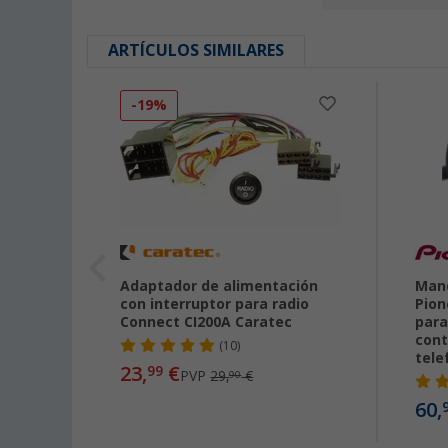
ARTÍCULOS SIMILARES
-19%
ción
Adaptador de alimentación
Mand
min
con interruptor para radio
Pion
Connect CI200A Caratec
para
cont
(10)
tele
23,
€
99
€
PVP
29,
€
9
90
60,