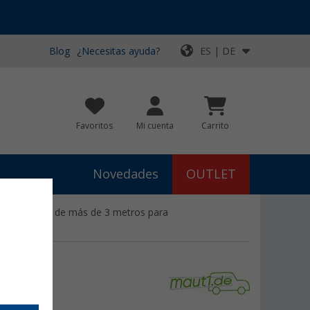
Blog
¿Necesitas ayuda?
ES | DE
Favoritos
Mi cuenta
Carrito
Novedades
OUTLET
y vehículos de más de 3 metros para