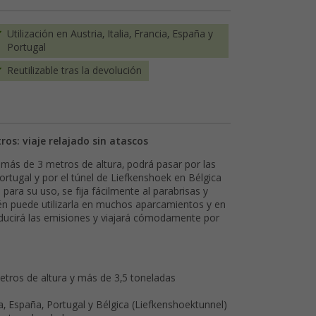
Utilización en Austria, Italia, Francia, España y
Portugal
Reutilizable tras la devolución
os: viaje relajado sin atascos
 más de 3 metros de altura, podrá pasar por las
Portugal y por el túnel de Liefkenshoek en Bélgica
para su uso, se fija fácilmente al parabrisas y
én puede utilizarla en muchos aparcamientos y en
ducirá las emisiones y viajará cómodamente por
tros de altura y más de 3,5 toneladas
ia, España, Portugal y Bélgica (Liefkenshoektunnel)