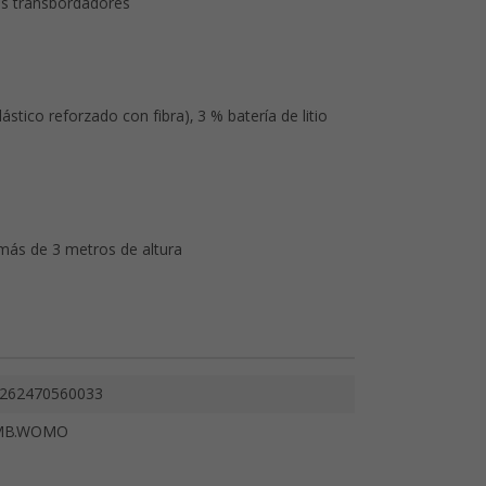
os transbordadores
ástico reforzado con fibra), 3 % batería de litio
 más de 3 metros de altura
262470560033
MB.WOMO