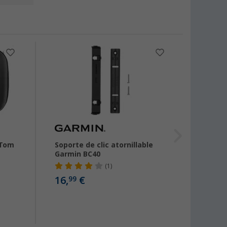
-22
mTom
Soporte de clic atornillable
Marco
Garmin BC40
para F
2022 2
(1)
Carat
16,
€
99
30,
99