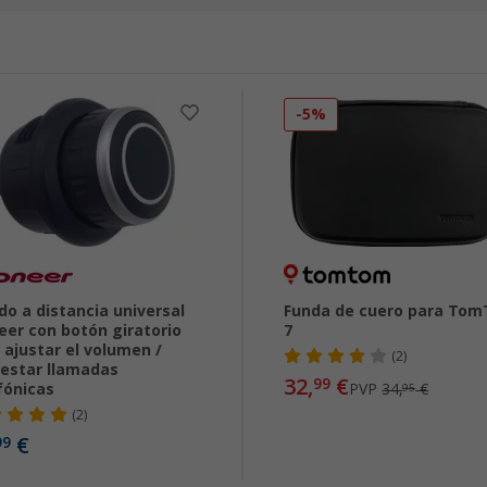
-5%
o a distancia universal
Funda de cuero para To
eer con botón giratorio
7
 ajustar el volumen /
(2)
estar llamadas
32,
€
99
fónicas
PVP
34,
€
95
(2)
€
99