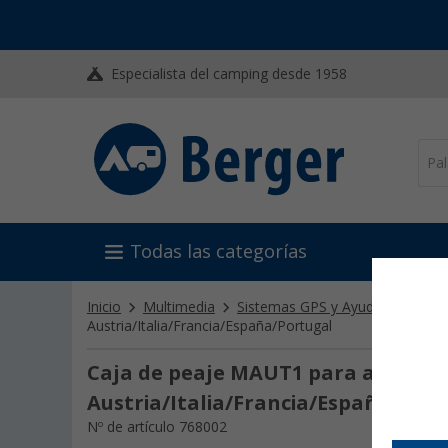
Especialista del camping desde 1958
Todas las categorías
Inicio
Multimedia
Sistemas GPS y Ayudas Camper
Austria/Italia/Francia/España/Portugal
Caja de peaje MAUT1 para autocara
Austria/Italia/Francia/España/Por
Nº de artículo 768002