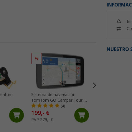
INFORMAC
In
Co
NUESTRO S
%
%
rientum
Sistema de navegación
Sistema de cámar
TomTom GO Camper Tour de
inalámbrica magné
2ª generación
Monitor de 7 pulg
(4)
(7)
de alcance
199,- €
399,- €
PVP 279,- €
PVP 449,- €