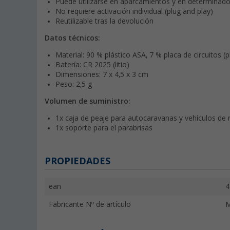
Puede utilizarse en aparcamientos y en determinad
No requiere activación individual (plug and play)
Reutilizable tras la devolución
Datos técnicos:
Material: 90 % plástico ASA, 7 % placa de circuitos (pl
Batería: CR 2025 (litio)
Dimensiones: 7 x 4,5 x 3 cm
Peso: 2,5 g
Volumen de suministro:
1x caja de peaje para autocaravanas y vehículos de
1x soporte para el parabrisas
PROPIEDADES
ean
4
Fabricante Nº de artículo