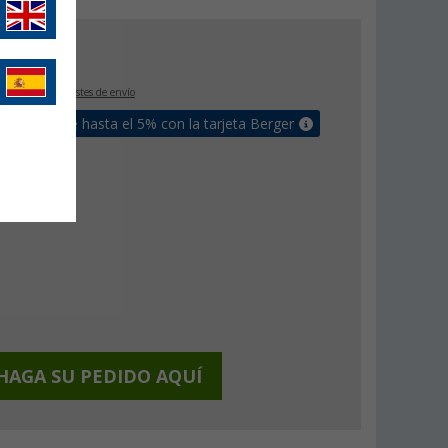
€
0
IVA incluido
+ Costes de envío
un bonus de hasta el 5% con la tarjeta Berger
HAGA SU PEDIDO AQUÍ