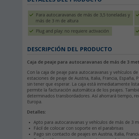
Para autocaravanas de más de 3,5 toneladas y
más de 3 m de altura
Plug and play: no requiere activación
DESCRIPCIÓN DEL PRODUCTO
Caja de peaje para autocaravanas de más de 3 metr
Con la caja de peaje para autocaravanas y vehículos de
estaciones de peaje de Austria, Italia, Francia, España, 
sin tener que esperar. La caja está inmediatamente lista 
permite la facturación automática de los peajes. Tambi
determinados transbordadores. Así ahorrará tiempo, re
Europa.
Detalles:
Apto para autocaravanas y vehículos de más de 3 me
Fácil de colocar con soporte en el parabrisas
Pago sin contacto de peajes en Austria, Italia, Franc