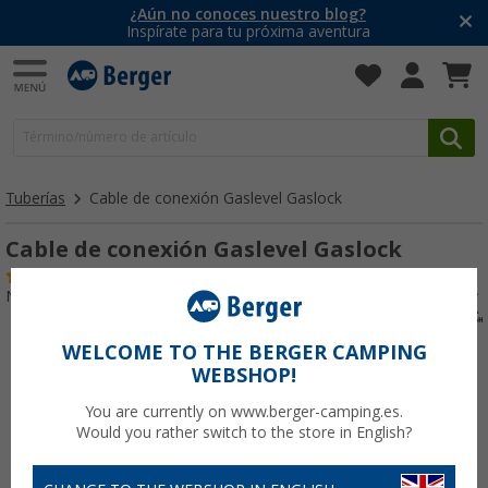
¿Aún no conoces nuestro blog?
Inspírate para tu próxima aventura
Tuberías
Cable de conexión Gaslevel Gaslock
Cable de conexión Gaslevel Gaslock
(1)
Nº de artículo 228460
WELCOME TO THE BERGER CAMPING
WEBSHOP!
You are currently on www.berger-camping.es.
Would you rather switch to the store in English?