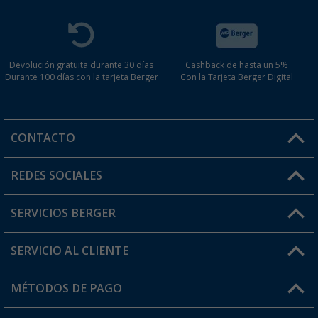
Devolución gratuita durante 30 días
Cashback de hasta un 5%
Durante 100 días con la tarjeta Berger
Con la Tarjeta Berger Digital
CONTACTO
Horario de atención al cliente:
REDES SOCIALES
Lun. - Vier.: 8:00 - 17:00
SERVICIOS BERGER
¿Tienes alguna duda?
SERVICIO AL CLIENTE
Conviértete en distribuidor
Mi cuenta
MÉTODOS DE PAGO
FAQ y Contacto
Mi lista de favoritos