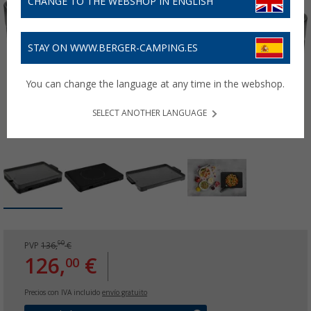
CHANGE TO THE WEBSHOP IN ENGLISH
STAY ON WWW.BERGER-CAMPING.ES
You can change the language at any time in the webshop.
SELECT ANOTHER LANGUAGE
90
PVP
136,
€
126,
€
00
Precios con IVA incluido
envío gratuito