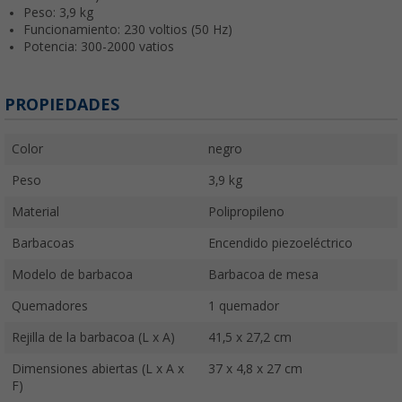
Peso: 3,9 kg
Funcionamiento: 230 voltios (50 Hz)
Potencia: 300-2000 vatios
PROPIEDADES
Color
negro
Peso
3,9 kg
Material
Polipropileno
Barbacoas
Encendido piezoeléctrico
Modelo de barbacoa
Barbacoa de mesa
Quemadores
1 quemador
Rejilla de la barbacoa (L x A)
41,5 x 27,2 cm
Dimensiones abiertas (L x A x
37 x 4,8 x 27 cm
F)