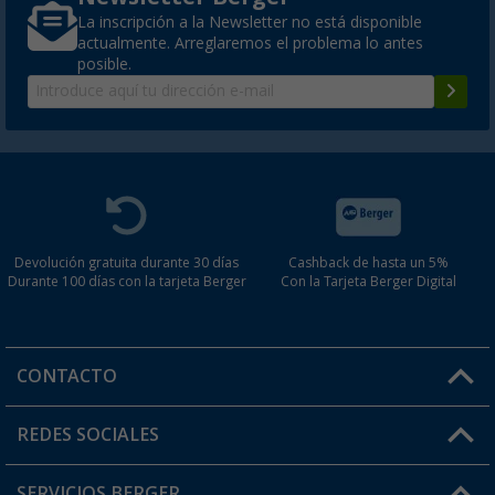
La inscripción a la Newsletter no está disponible
actualmente. Arreglaremos el problema lo antes
posible.
Devolución gratuita durante 30 días
Cashback de hasta un 5%
Durante 100 días con la tarjeta Berger
Con la Tarjeta Berger Digital
CONTACTO
Horario de atención al cliente:
REDES SOCIALES
Lun. - Vier.: 8:00 - 17:00
SERVICIOS BERGER