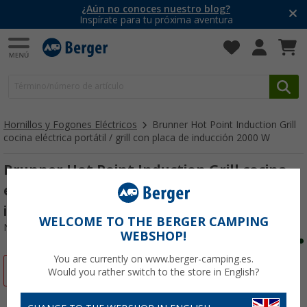
¿Aún no conoces nuestro blog?
Inspírate para tu próxima aventura
Hornillos y Fogones Eléctricos
Brunner Hot Point Induction Grill
cocina eléctrica portátil / grill con placa de inducción 2000 W
Brunner Hot Point Induction Grill cocina
eléctrica portátil / grill con placa de
inducción 2000 W
WELCOME TO THE BERGER CAMPING
Nº de artículo 774164
WEBSHOP!
You are currently on www.berger-camping.es.
-7%
Would you rather switch to the store in English?