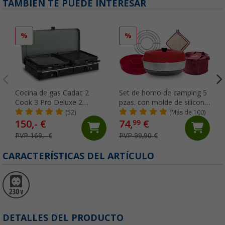
TAMBIÉN TE PUEDE INTERESAR
%
%
Cocina de gas Cadac 2
Set de horno de camping 5
Cook 3 Pro Deluxe 2
pzas. con molde de silicona,
fuegos gris/negro 30 mbar
rejilla de horno, bolsa de
(52)
(Más de 100)
transporte y agarrador de
150,- €
74,
€
99
cocina Omnia
PVP 169,- €
PVP 99,90 €
CARACTERÍSTICAS DEL ARTÍCULO
DETALLES DEL PRODUCTO