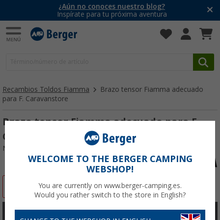
¿Aún no conoces nuestro blog?
Inspírate para tu próxima aventura
Recambios Toldos Fiamma
Brazo tensor Fiamma adecuado
para F. Caravanstore
Brazo tensor Fiamma adecuado para F.
Caravanstore
Nº de artículo 104173
WELCOME TO THE BERGER CAMPING
WEBSHOP!
-27%
You are currently on www.berger-camping.es.
Would you rather switch to the store in English?