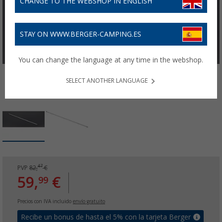
CHANGE TO THE WEBSHOP IN ENGLISH
STAY ON WWW.BERGER-CAMPING.ES
You can change the language at any time in the webshop.
SELECT ANOTHER LANGUAGE
47
PVP
82,
€
59,
€
99
Precios con IVA incluido
envío gratuito
Recibe un bonus de hasta el 5% con la tarjeta Berger