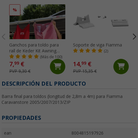
%
Ganchos para toldo para
Soporte de viga Fiamma
raíl de Keder Kit Awning
(2)
Hangers Fiamma
(Más de 100)
7,
€
14,
€
99
99
PVP 9,30 €
PVP 15,35 €
DESCRIPCIÓN DEL PRODUCTO
Barra final para toldos (longitud de 2,8m a 4m) para Fiamma
Caravanstore 2005/2007/2013/ZIP
PROPIEDADES
ean
8004815197926