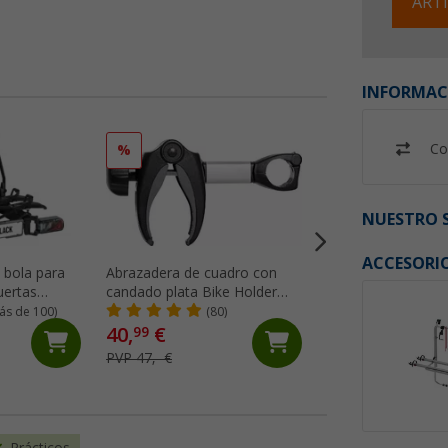
ARTÍ
INFORMAC
Co
%
NUESTRO S
ACCESORI
e bola para
Abrazadera de cuadro con
Portabicicletas pa
uertas
candado plata Bike Holder
3 bicicletas plat
cletas negro
Thule Bike
3 XL Berger
ás de 100)
(80)
(29)
40,
€
99
219,- €
PVP 47,- €