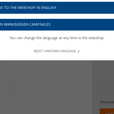
14,
9
E TO THE WEBSHOP IN ENGLISH
Precios con 
Recibe 
ON WWW.BERGER-CAMPING.ES
You can change the language at any time in the webshop.
Versión
Por 1
SELECT ANOTHER LANGUAGE
Por D
Disponib