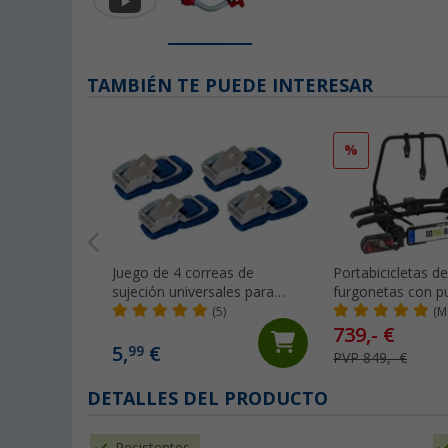
TAMBIÉN TE PUEDE INTERESAR
%
Juego de 4 correas de
Portabicicletas d
sujeción universales para
furgonetas con p
portabicicletas Berger
traseras de 2 bici
(5)
(M
SD260 Eufab
739,- €
5,
€
99
PVP 849,- €
DETALLES DEL PRODUCTO