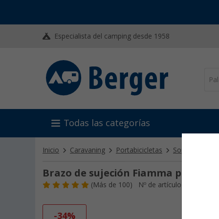
Especialista del camping desde 1958
Todas las categorías
Inicio
Caravaning
Portabicicletas
Soportes y fija
Brazo de sujeción Fiamma para bici
(
Más de
100)
Nº de artículo 134650
-34%