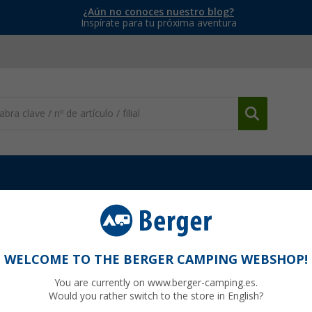
¿Aún no conoces nuestro blog?
Inspírate para tu próxima aventura
ciones para bicicletas
Brazo de sujeción de bicicletas para Bike-B
cletas Bike-Block Pro 2
WELCOME TO THE BERGER CAMPING WEBSHOP!
You are currently on www.berger-camping.es.
Would you rather switch to the store in English?
80
PVP
22,