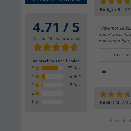
Rüdiger B.
23.0
4.71 / 5
"Llevamos ya bas
importancia (tap
Más de 100 Valoraciones
mantienen fijos 
La valora
Valoraciones verificadas
5
77 %
4
18 %
3
5 %
2
0 %
1
0 %
Robert M.
22.0
No se ha dado nin