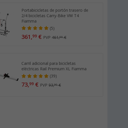
Portabicicletas de portón trasero de
2/4 bicicletas Carry-Bike VW T4
Fiamma
(5)
361,
€
99
PVP
461,
€
00
Carril adicional para bicicletas
eléctricas Rail Premium XL Fiamma
(39)
73,
€
99
PVP
93,
€
90