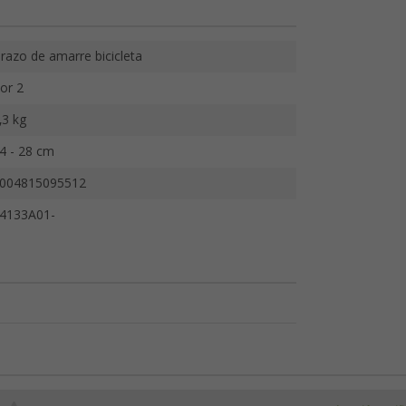
razo de amarre bicicleta
or 2
,3 kg
4 - 28 cm
004815095512
4133A01-