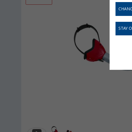
CHANG
STAY 