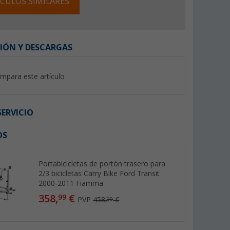
CULOS SIMILARES
IÓN Y DESCARGAS
mpara este artículo
%
ERVICIO
OS
ra lanza de
Portabicicletas para lanza de
Correa de segurida
eado Premium
2 bicicletas plateado Super XL
portabicicletas Qui
Berger
Fiamma
(19)
(93)
Portabicicletas de portón trasero para
5,
€
99
2/3 bicicletas Carry Bike Ford Transit
89,
€
99
2000-2011 Fiamma
PVP 7,30 €
358,
€
99
PVP
458,
€
00