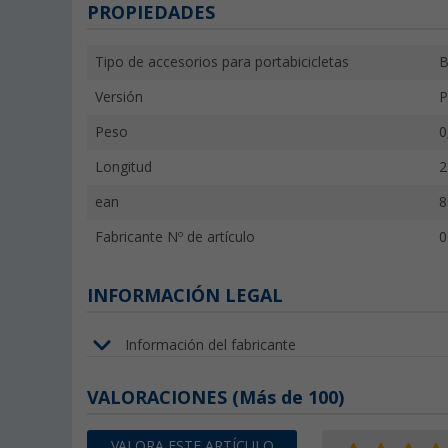
PROPIEDADES
Tipo de accesorios para portabicicletas
B
Versión
P
Peso
0
Longitud
2
ean
8
Fabricante Nº de artículo
0
INFORMACIÓN LEGAL
Información del fabricante
VALORACIONES
(
Más de
100)
VALORA ESTE ARTÍCULO