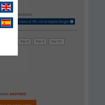
€
9
IVA incluido
+ Costes de envío
un bonus de hasta el 5% con la tarjeta Berger
Por 2
Por 3
Por 4
Por D1
2
ilidad:
AGOTADO