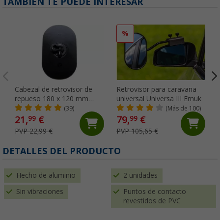
TAMBIÉN TE PUEDE INTERESAR
%
Cabezal de retrovisor de
Retrovisor para caravana
repueso 180 x 120 mm
universal Universa III Emuk
Emuk
(39)
(Más de 100)
21,
€
79,
€
99
99
PVP 22,99 €
PVP 105,65 €
DETALLES DEL PRODUCTO
Hecho de aluminio
2 unidades
Sin vibraciones
Puntos de contacto
revestidos de PVC