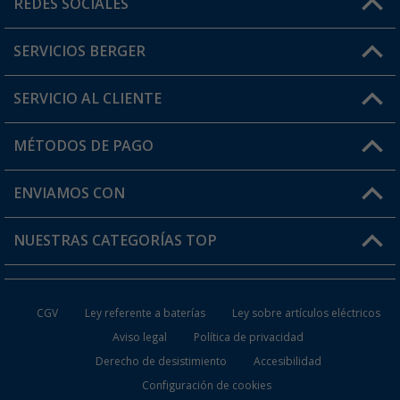
REDES SOCIALES
Lun. - Vier.: 8:00 - 17:00
SERVICIOS BERGER
¿Tienes alguna duda?
SERVICIO AL CLIENTE
Conviértete en distribuidor
Mi cuenta
MÉTODOS DE PAGO
FAQ y Contacto
Mi lista de favoritos
Información de envío
ENVIAMOS CON
Tarjeta Berger Digital
Devoluciones
NUESTRAS CATEGORÍAS TOP
¿Dónde está mi pedido?
Accesorios caravanas y autocaravanas
Conviértete en distribuidor
CGV
Ley referente a baterías
Ley sobre artículos eléctricos
Inodoros de Camping
Aviso legal
Política de privacidad
Derecho de desistimiento
Accesibilidad
Muebles de Camping
Configuración de cookies