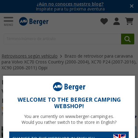
¿Aún no conoces nuestro blog?
Inspírate para tu próxima aventura
Retrovisores según vehículo
Brazo de retrovisor para caravana
para Volvo XC70 Cross Country (2000-2004), XC70 P24 (2007-2016),
XC90 (2006-2011) Oppi
Brazo de retrovisor para caravana para
Volvo XC70 Cross Country (2000-2004), XC70
WELCOME TO THE BERGER CAMPING
P24 (2007-2016), XC90 (2006-2011) Oppi
WEBSHOP!
(3)
Nº de artículo 263290
You are currently on www.berger-camping.es.
Would you rather switch to the store in English?