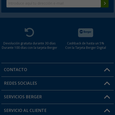
Devolución gratuita durante 30 días
Cashback de hasta un 5%
Durante 100 días con la tarjeta Berger
Con la Tarjeta Berger Digital
CONTACTO
Horario de atención al cliente:
REDES SOCIALES
Lun. - Vier.: 8:00 - 17:00
SERVICIOS BERGER
¿Tienes alguna duda?
SERVICIO AL CLIENTE
Conviértete en distribuidor