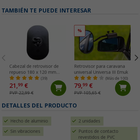
TAMBIÉN TE PUEDE INTERESAR
%
Cabezal de retrovisor de
Retrovisor para caravana
repueso 180 x 120 mm
universal Universa III Emuk
Emuk
(39)
(Más de 100)
21,
€
79,
€
99
99
PVP 22,99 €
PVP 105,65 €
DETALLES DEL PRODUCTO
Hecho de aluminio
2 unidades
Sin vibraciones
Puntos de contacto
revestidos de PVC