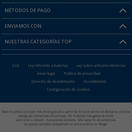
Mi cuenta
MÉTODOS DE PAGO
FAQ y Contacto
Mi lista de favoritos
Información de envío
ENVIAMOS CON
Tarjeta Berger Digital
Devoluciones
NUESTRAS CATEGORÍAS TOP
¿Dónde está mi pedido?
Accesorios caravanas y autocaravanas
Conviértete en distribuidor
CGV
Ley referente a baterías
Ley sobre artículos eléctricos
Inodoros de Camping
Aviso legal
Política de privacidad
Derecho de desistimiento
Accesibilidad
Muebles de Camping
Configuración de cookies
Neveras Portátiles
Aires Acondicionados
Todos los precios incluyen IVA, envío gratuito a partir de 50 euros dentro de Alemania, excluido
recargo por mercancías voluminosas. Por lo demás, más gastos de envío.
salvo error u omisión. Ilustraciones similares. Sólo hasta fin de existencias.
Baterías de Camping
Los precios tachados corresponden al precio anterior en Berger.