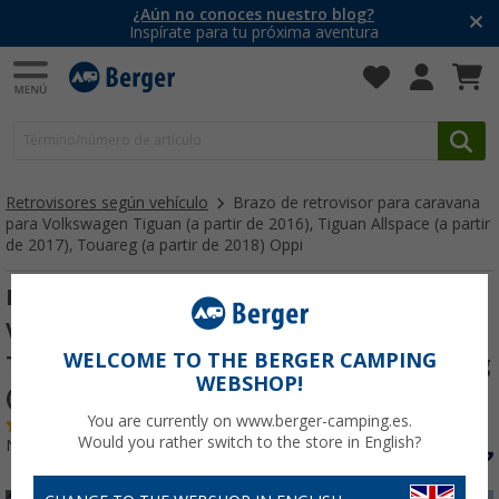
¿Aún no conoces nuestro blog?
Inspírate para tu próxima aventura
Retrovisores según vehículo
Brazo de retrovisor para caravana
para Volkswagen Tiguan (a partir de 2016), Tiguan Allspace (a partir
de 2017), Touareg (a partir de 2018) Oppi
Brazo de retrovisor para caravana para
Volkswagen Tiguan (a partir de 2016),
WELCOME TO THE BERGER CAMPING
Tiguan Allspace (a partir de 2017), Touareg
WEBSHOP!
(a partir de 2018) Oppi
You are currently on www.berger-camping.es.
(1)
Would you rather switch to the store in English?
Nº de artículo 263220