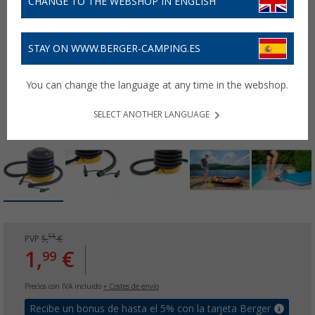
CHANGE TO THE WEBSHOP IN ENGLISH
STAY ON WWW.BERGER-CAMPING.ES
You can change the language at any time in the webshop.
SELECT ANOTHER LANGUAGE
95
PVP
5,
€
1,
€
99
Precios con IVA incluido
+ Costes de envío
Recibe un bonus de hasta el 5% con la tarjeta Berger