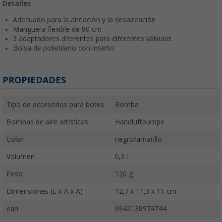
Detalles
Adecuado para la aireación y la desaireación
Manguera flexible de 80 cm
3 adaptadores diferentes para diferentes válvulas
Bolsa de polietileno con inserto
PROPIEDADES
Tipo de accesorios para botes
Bomba
Bombas de aire artísticas
Handluftpumpe
Color
negro/amarillo
Volumen
0,3 l
Peso
120 g
Dimensiones (L x A x A)
12,7 x 11,3 x 11 cm
ean
6942138974744