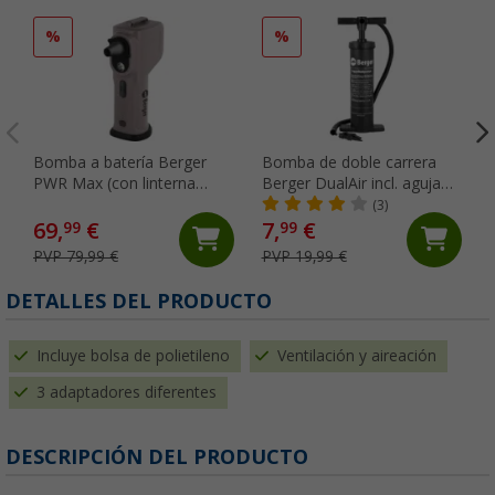
%
%
Bomba a batería Berger
Bomba de doble carrera
PWR Max (con linterna
Berger DualAir incl. aguja
incluida)
de válvula
(3)
69,
€
7,
€
99
99
PVP 79,99 €
PVP 19,99 €
DETALLES DEL PRODUCTO
Incluye bolsa de polietileno
Ventilación y aireación
3 adaptadores diferentes
DESCRIPCIÓN DEL PRODUCTO