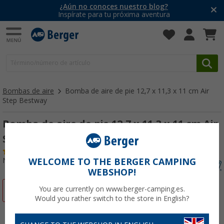
¿Aún no conoces nuestro blog?
Inspírate para tu próxima aventura
Bombas de aire
Bomba de aire de pie 12,7 x 11,3 x 11 cm Air
Step Bestway
Bomba de aire de pie 12,7 x 11,3 x 11 cm Air
Step Bestway
(6)
Nº de artículo 548665
WELCOME TO THE BERGER CAMPING
WEBSHOP!
You are currently on www.berger-camping.es.
-66%
Would you rather switch to the store in English?