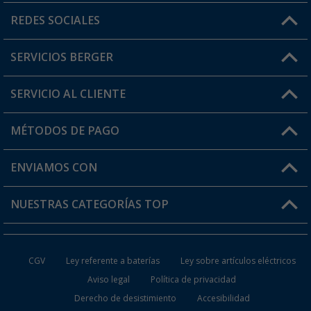
Horario de atención al cliente:
REDES SOCIALES
Lun. - Vier.: 8:00 - 17:00
SERVICIOS BERGER
¿Tienes alguna duda?
SERVICIO AL CLIENTE
Conviértete en distribuidor
Mi cuenta
MÉTODOS DE PAGO
FAQ y Contacto
Mi lista de favoritos
Información de envío
ENVIAMOS CON
Tarjeta Berger Digital
Devoluciones
NUESTRAS CATEGORÍAS TOP
¿Dónde está mi pedido?
Accesorios caravanas y autocaravanas
Conviértete en distribuidor
CGV
Ley referente a baterías
Ley sobre artículos eléctricos
Inodoros de Camping
Aviso legal
Política de privacidad
Derecho de desistimiento
Accesibilidad
Muebles de Camping