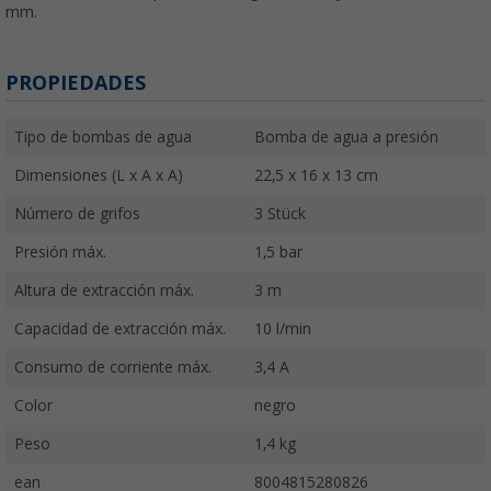
mm.
PROPIEDADES
Tipo de bombas de agua
Bomba de agua a presión
Dimensiones (L x A x A)
22,5 x 16 x 13 cm
Número de grifos
3 Stück
Presión máx.
1,5 bar
Altura de extracción máx.
3 m
Capacidad de extracción máx.
10 l/min
Consumo de corriente máx.
3,4 A
Color
negro
Peso
1,4 kg
ean
8004815280826