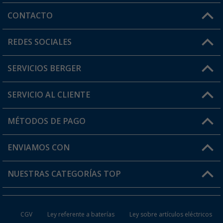
CONTACTO
Horario de atención al cliente:
REDES SOCIALES
Lun. - Vier.: 8:00 - 17:00
SERVICIOS BERGER
¿Tienes alguna duda?
SERVICIO AL CLIENTE
Conviértete en distribuidor
Mi cuenta
MÉTODOS DE PAGO
FAQ y Contacto
Mi lista de favoritos
Información de envío
ENVIAMOS CON
Tarjeta Berger Digital
Devoluciones
NUESTRAS CATEGORÍAS TOP
¿Dónde está mi pedido?
Accesorios caravanas y autocaravanas
Conviértete en distribuidor
CGV
Ley referente a baterías
Ley sobre artículos eléctricos
Inodoros de Camping