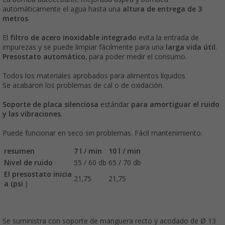
automáticamente el agua hasta una
altura de entrega de 3
metros
.
El
filtro de acero inoxidable integrado
evita la entrada de
impurezas y se puede limpiar fácilmente para una
larga vida útil
.
Presostato automático
, para poder medir el consumo.
Todos los materiales aprobados para alimentos líquidos
Se acabaron los problemas de cal o de oxidación.
Soporte de placa silenciosa
estándar
para amortiguar el ruido
y las vibraciones
.
Puede funcionar en seco sin problemas. Fácil mantenimiento.
resumen
7 l / min
10 l / min
Nivel de ruido
55 / 60 db
65 / 70 db
El presostato inicia
21,75
21,75
a (psi
)
Se suministra con soporte de manguera recto y acodado de Ø 13