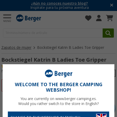
¿Aún no conoces nuestro blog?
Inspírate para tu próxima aventura
Zapatos de mujer
Bockstiegel Katrin B Ladies Toe Gripper
Bockstiegel Katrin B Ladies Toe Gripper
(17)
Nº de artículo 69096041
WELCOME TO THE BERGER CAMPING
-41%
WEBSHOP!
You are currently on www.berger-camping.es.
Would you rather switch to the store in English?