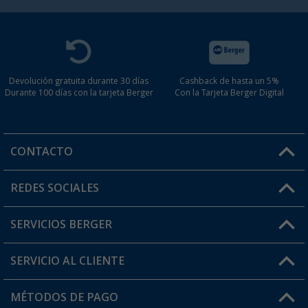
Devolución gratuita durante 30 días
Cashback de hasta un 5%
Durante 100 días con la tarjeta Berger
Con la Tarjeta Berger Digital
CONTACTO
Horario de atención al cliente:
REDES SOCIALES
Lun. - Vier.: 8:00 - 17:00
SERVICIOS BERGER
¿Tienes alguna duda?
SERVICIO AL CLIENTE
Conviértete en distribuidor
Mi cuenta
MÉTODOS DE PAGO
FAQ y Contacto