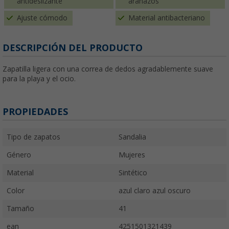
antideslizante
arañazos
Ajuste cómodo
Material antibacteriano
DESCRIPCIÓN DEL PRODUCTO
Zapatilla ligera con una correa de dedos agradablemente suave
para la playa y el ocio.
PROPIEDADES
Tipo de zapatos
Sandalia
Género
Mujeres
Material
Sintético
Color
azul claro azul oscuro
Tamaño
41
ean
4251501321439