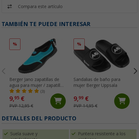
Compara este artículo
TAMBIÉN TE PUEDE INTERESAR
%
%
Berger Jano zapatillas de
Sandalias de baño para
agua para mujer / zapatillas
mujer Berger Uppsala
de neopreno
(3)
9,
€
9,
€
95
99
PVP 12,95 €
PVP 14,95 €
DETALLES DEL PRODUCTO
Suela suave y
Puntera resistente a los