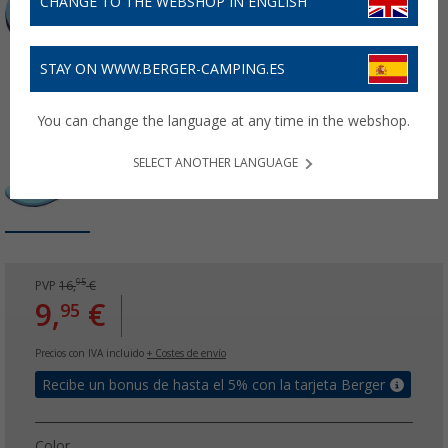
CHANGE TO THE WEBSHOP IN ENGLISH
STAY ON WWW.BERGER-CAMPING.ES
You can change the language at any time in the webshop.
SELECT ANOTHER LANGUAGE
95
PVP
16,
€
9,
€
95
Precios con IVA incluido
+ Costes de envío
Recibe un bonus de hasta el 5% con la tarjeta Berger
Color