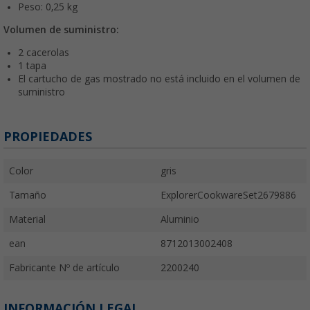
Peso: 0,25 kg
Volumen de suministro:
2 cacerolas
1 tapa
El cartucho de gas mostrado no está incluido en el volumen de
suministro
PROPIEDADES
Color
gris
Tamaño
ExplorerCookwareSet2679886
Material
Aluminio
ean
8712013002408
Fabricante Nº de artículo
2200240
INFORMACIÓN LEGAL