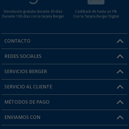
Devolución gratuita durante 30 días
Cashback de hasta un 5%
Durante 100 días con la tarjeta Berger
Con la Tarjeta Berger Digital
CONTACTO
Horario de atención al cliente:
REDES SOCIALES
Lun. - Vier.: 8:00 - 17:00
SERVICIOS BERGER
¿Tienes alguna duda?
SERVICIO AL CLIENTE
Conviértete en distribuidor
Mi cuenta
MÉTODOS DE PAGO
FAQ y Contacto
Mi lista de favoritos
Información de envío
ENVIAMOS CON
Tarjeta Berger Digital
Devoluciones