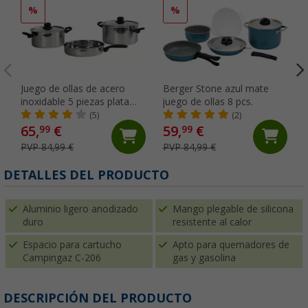
%
%
Juego de ollas de acero
Berger Stone azul mate
inoxidable 5 piezas plata
juego de ollas 8 pcs.
Berger
(5)
(2)
65,
€
59,
€
99
99
PVP 84,99 €
PVP 84,99 €
DETALLES DEL PRODUCTO
Aluminio ligero anodizado
Mango plegable de silicona
duro
resistente al calor
Espacio para cartucho
Apto para quemadores de
Campingaz C-206
gas y gasolina
DESCRIPCIÓN DEL PRODUCTO