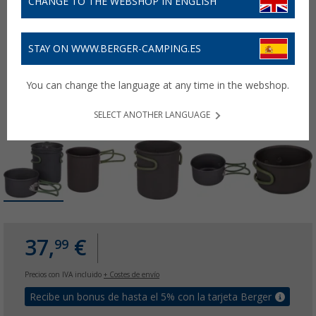
CHANGE TO THE WEBSHOP IN ENGLISH
STAY ON WWW.BERGER-CAMPING.ES
You can change the language at any time in the webshop.
SELECT ANOTHER LANGUAGE
37,
€
99
Precios con IVA incluido
+ Costes de envío
Recibe un bonus de hasta el 5% con la tarjeta Berger