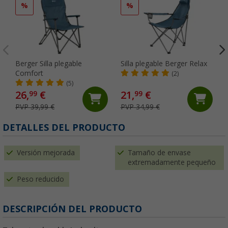
%
%
Berger Silla plegable
Silla plegable Berger Relax
Comfort
(2)
(5)
26,
€
21,
€
99
99
PVP 39,99 €
PVP 34,99 €
DETALLES DEL PRODUCTO
Versión mejorada
Tamaño de envase
extremadamente pequeño
Peso reducido
DESCRIPCIÓN DEL PRODUCTO