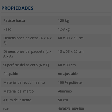
PROPIEDADES
Resiste hasta
120 kg
Peso
1,68 kg
Dimensiones abiertas (A x A x
60 x 30 x 50 cm
F)
Dimensiones del paquete (L x
13 x 53 x 20 cm
A x A)
Superficie del asiento (A x F)
60 x 30 cm
Respaldo
no ajustable
Material de recubrimiento
100 % poliéster
Material del marco
Aluminio
Altura del asiento
50 cm
ean
4036231089480