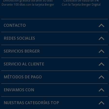
Devolución gratuita durante 30 días
Cashback de hasta un 5%
Durante 100 días con la tarjeta Berger
Con la Tarjeta Berger Digital
CONTACTO
Horario de atención al cliente:
REDES SOCIALES
Lun. - Vier.: 8:00 - 17:00
SERVICIOS BERGER
¿Tienes alguna duda?
SERVICIO AL CLIENTE
Conviértete en distribuidor
Mi cuenta
MÉTODOS DE PAGO
FAQ y Contacto
Mi lista de favoritos
Información de envío
ENVIAMOS CON
Tarjeta Berger Digital
Devoluciones
NUESTRAS CATEGORÍAS TOP
¿Dónde está mi pedido?