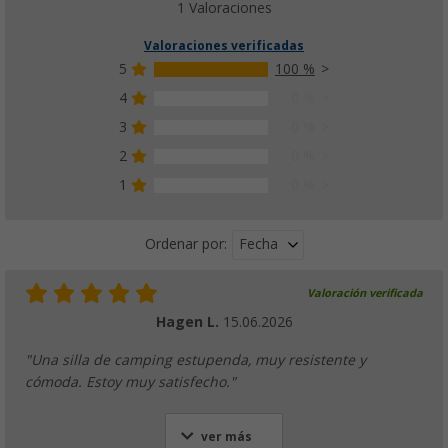
1 Valoraciones
22,
€
99
PVP
34,
€
99
Valoraciones verificadas
5
100 %
4
0 %
3
0 %
2
0 %
1
0 %
Fecha
Ordenar por:
Valoración verificada
Hagen L.
15.06.2026
"Una silla de camping estupenda, muy resistente y
cómoda. Estoy muy satisfecho."
ver más