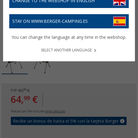
CHANGE TO THE WEBSHOP IN ENGLISH
STAY ON WWW.BERGER-CAMPING.ES
You can change the language at any time in the webshop.
SELECT ANOTHER LANGUAGE
99
PVP
69,
€
64,
€
99
Precios con IVA incluido
envío gratuito
Recibe un bonus de hasta el 5% con la tarjeta Berger