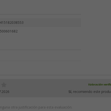
415182038553
500601682
Valoración verif
7.2026
Sí
, recomiendo este produ
guna otra justificación para esta evaluación.