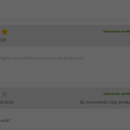
Valoración verif
026
guna otra justificación para esta evaluación.
Valoración verif
06.2026
Sí
, recomiendo este produ
puede"