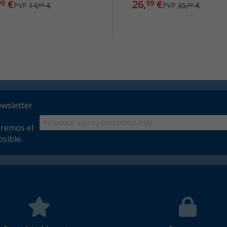
€
26,
€
99
99
PVP
14,
€
PVP
35,
€
50
00
ewsletter
aremos el
sible.