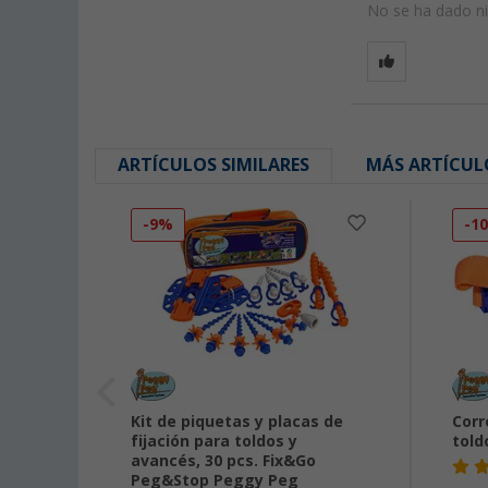
No se ha dado nin
ARTÍCULOS SIMILARES
MÁS ARTÍCUL
-9%
-1
e
Kit de piquetas y placas de
Corr
fijación para toldos y
told
avancés, 30 pcs. Fix&Go
Peg&Stop Peggy Peg