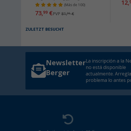
12,
(
Más de
100)
73,
€
99
PVP
81,
€
95
ZULETZT BESUCHT
La inscripción a la N
Newsletter
no está disponible
Berger
actualmente. Arregl
problema lo antes po