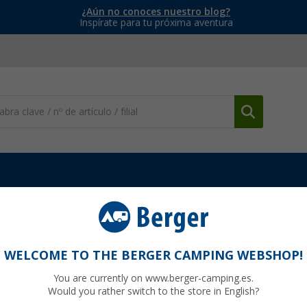
¿Aún no conoces nuestro blog?
Inspírate para tu próxima aventura
y anclaje
Barra de tensión del soporte Thule (trasero)
 (trasero)
WELCOME TO THE BERGER CAMPING WEBSHOP!
You are currently on www.berger-camping.es.
Would you rather switch to the store in English?
45
PVP
13,