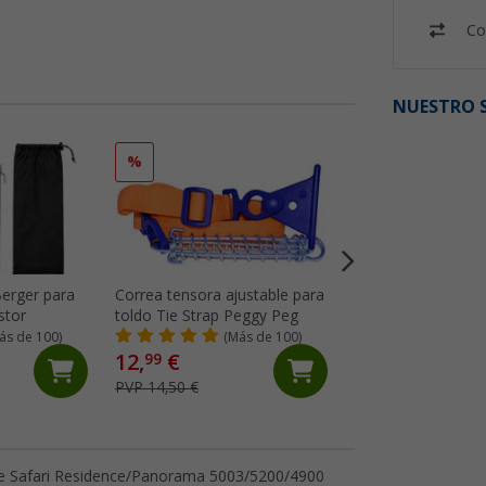
Co
NUESTRO S
%
%
Berger para
Correa tensora ajustable para
Barra de tensión 
stor
toldo Tie Strap Peggy Peg
Omnistor 5200, 49
5002 Tension Raft
ás de 100)
(Más de 100)
(98)
12,
€
46,
€
99
99
PVP 14,50 €
PVP 65,- €
ule Safari Residence/Panorama 5003/5200/4900