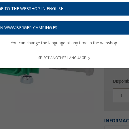
12,
9
E TO THE WEBSHOP IN ENGLISH
Precios con 
Recibe 
ON WWW.BERGER-CAMPING.ES
You can change the language at any time in the webshop.
SELECT ANOTHER LANGUAGE
Disponib
1
INFORMAC