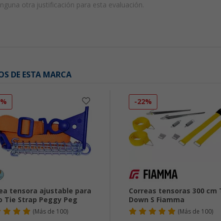
guna otra justificación para esta evaluación.
OS DE ESTA MARCA
0%
-22%
ea tensora ajustable para
Correas tensoras 300 cm 
o Tie Strap Peggy Peg
Down S Fiamma
(
Más de
100)
(
Más de
100)