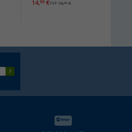
14,
€
99
PVP
16,
€
00
6,
99