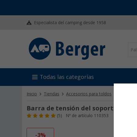
Especialista del camping desde 1958
Todas las categorías
Inicio
Tiendas
Accesorios para toldos
Tensores 
Barra de tensión del soporte Thule
(5)
Nº de artículo 110353
-3%