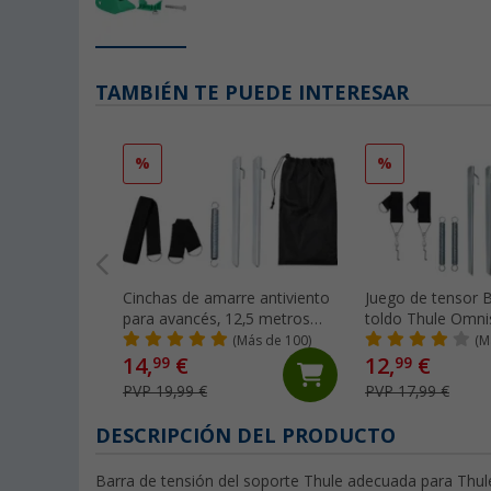
TAMBIÉN TE PUEDE INTERESAR
%
%
Cinchas de amarre antiviento
Juego de tensor 
para avancés, 12,5 metros
toldo Thule Omni
Berger
(Más de 100)
(M
14,
€
12,
€
99
99
PVP 19,99 €
PVP 17,99 €
DESCRIPCIÓN DEL PRODUCTO
Barra de tensión del soporte Thule adecuada para Th