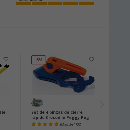
-6%
-6%
Tie
Set de 4 pinzas de cierre
Juego
rápido Crocodile Peggy Peg
toldo
Peg
(
Más de
100)