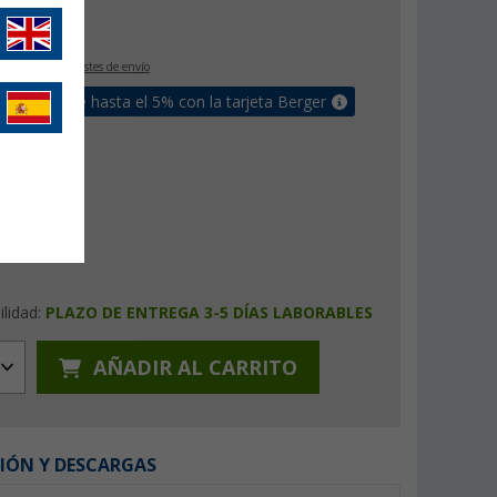
€
9
IVA incluido
+ Costes de envío
un bonus de hasta el 5% con la tarjeta Berger
ilidad:
PLAZO DE ENTREGA 3-5 DÍAS LABORABLES
AÑADIR AL CARRITO
IÓN Y DESCARGAS