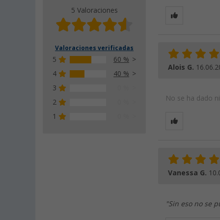
5 Valoraciones
Valoraciones verificadas
5
60 %
Alois G.
16.06.2
4
40 %
3
0 %
No se ha dado nin
2
0 %
1
0 %
Vanessa G.
10.
"Sin eso no se 