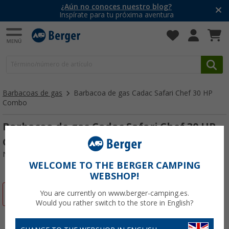
¿Aún no conoces nuestro blog?
Inspírate para tu próxima aventura
Barbacoas de gas
Barbacoa de gas Cadac Safari Chef 30 HP
Combo
Barbacoa de gas Cadac Safari Chef 30 HP
Combo
Nº de artículo 540141
WELCOME TO THE BERGER CAMPING
WEBSHOP!
-8%
You are currently on www.berger-camping.es.
Would you rather switch to the store in English?