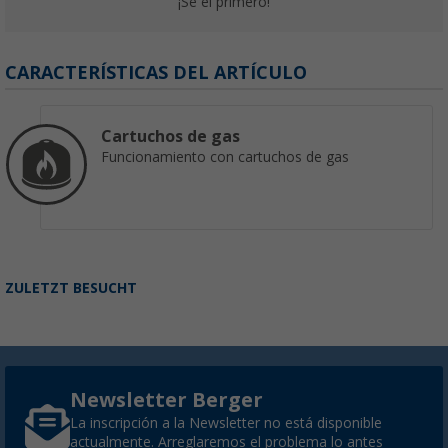
¡Sé el primero!
Piedra para pizza para barbacoas de gas o e
Cadac
(21)
CARACTERÍSTICAS DEL ARTÍCULO
24,
€
99
desde
PVP
29,
€
95
Cartuchos de gas
Funcionamiento con cartuchos de gas
ZULETZT BESUCHT
Newsletter Berger
La inscripción a la Newsletter no está disponible
actualmente. Arreglaremos el problema lo antes