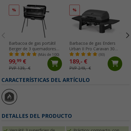
%
%
Barbacoa de gas portátil
Barbacoa de gas Enders
Berger de 3 quemadores
Urban II Pro Caravan 30
30 mbar negro
mbar
(Más de 100)
(93)
99,
€
189,- €
99
PVP 139,- €
PVP 249,- €
CARACTERÍSTICAS DEL ARTÍCULO
DETALLES DEL PRODUCTO
Versátil: 3 superficies de
Práctico: compacto, con