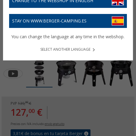
CHANGE TO THE WEBSHOP IN ENGLISH
STAY ON WWW.BERGER-CAMPING.ES
You can change the language at any time in the webshop.
SELECT ANOTHER LANGUAGE
00
PVP
139,
€
127,
€
00
Precios con IVA incluido
envío gratuito
3,81
€ de bonus en tu tarjeta Berger