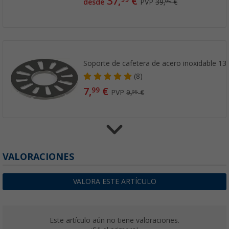
37,
€
desde
PVP
39,
€
95
Soporte de cafetera de acero inoxidable 13
(8)
7,
€
99
PVP
9,
€
95
Paellera Cadac
VALORACIONES
(19)
45,
€
99
VALORA ESTE ARTÍCULO
desde
PVP
49,
€
95
Este artículo aún no tiene valoraciones.