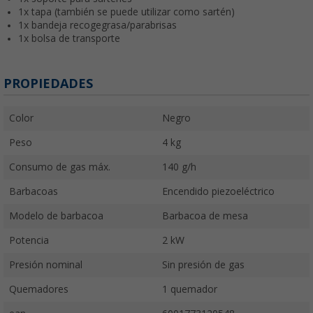
1x tapa (también se puede utilizar como sartén)
1x bandeja recogegrasa/parabrisas
1x bolsa de transporte
PROPIEDADES
Color
Negro
Peso
4 kg
Consumo de gas máx.
140 g/h
Barbacoas
Encendido piezoeléctrico
Modelo de barbacoa
Barbacoa de mesa
Potencia
2 kW
Presión nominal
Sin presión de gas
Quemadores
1 quemador