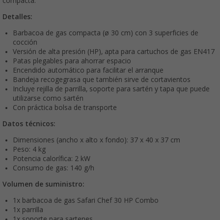
compacta.
Detalles:
Barbacoa de gas compacta (ø 30 cm) con 3 superficies de
cocción
Versión de alta presión (HP), apta para cartuchos de gas EN417
Patas plegables para ahorrar espacio
Encendido automático para facilitar el arranque
Bandeja recogegrasa que también sirve de cortavientos
Incluye rejilla de parrilla, soporte para sartén y tapa que puede
utilizarse como sartén
Con práctica bolsa de transporte
Datos técnicos:
Dimensiones (ancho x alto x fondo): 37 x 40 x 37 cm
Peso: 4 kg
Potencia calorífica: 2 kW
Consumo de gas: 140 g/h
Volumen de suministro:
1x barbacoa de gas Safari Chef 30 HP Combo
1x parrilla
1x soporte para sartenes