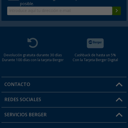
posible.
Devolución gratuita durante 30 días
Cashback de hasta un 5%
Durante 100 días con la tarjeta Berger
Con la Tarjeta Berger Digital
CONTACTO
Horario de atención al cliente:
REDES SOCIALES
Lun. - Vier.: 8:00 - 17:00
SERVICIOS BERGER
¿Tienes alguna duda?