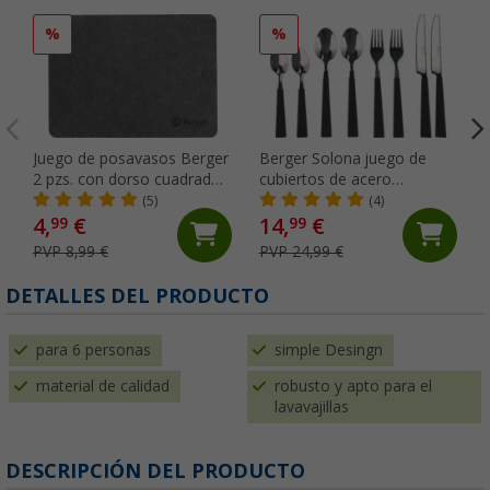
%
%
Juego de posavasos Berger
Berger Solona juego de
2 pzs. con dorso cuadrado
cubiertos de acero
antideslizante
inoxidable negro 16 piezas
(5)
(4)
para 4 personas
4,
€
14,
€
99
99
PVP 8,99 €
PVP 24,99 €
DETALLES DEL PRODUCTO
para 6 personas
simple Desingn
material de calidad
robusto y apto para el
lavavajillas
DESCRIPCIÓN DEL PRODUCTO