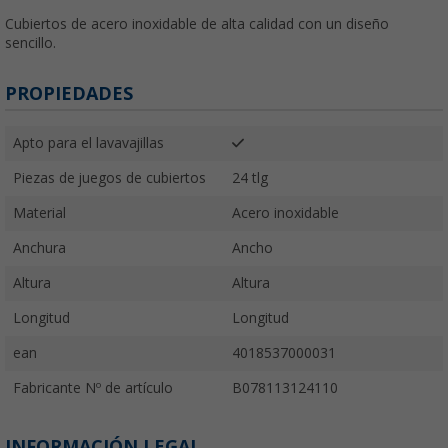
Cubiertos de acero inoxidable de alta calidad con un diseño
sencillo.
PROPIEDADES
Apto para el lavavajillas
Piezas de juegos de cubiertos
24 tlg
Material
Acero inoxidable
Anchura
Ancho
Altura
Altura
Longitud
Longitud
ean
4018537000031
Fabricante Nº de artículo
B078113124110
INFORMACIÓN LEGAL