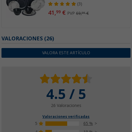
(3)
41,
€
99
PVP
69,
€
99
VALORACIONES
(26)
VALORA ESTE ARTÍCULO
4.5 / 5
26 Valoraciones
Valoraciones verificadas
5
65 %
4
19 %