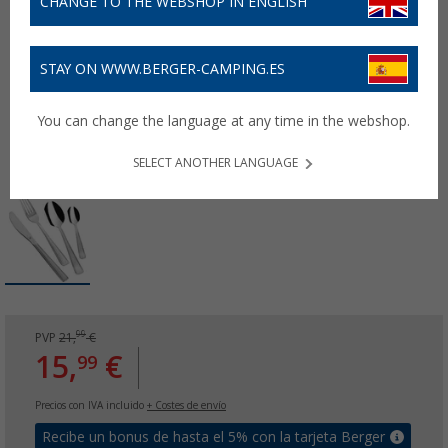
CHANGE TO THE WEBSHOP IN ENGLISH
STAY ON WWW.BERGER-CAMPING.ES
You can change the language at any time in the webshop.
SELECT ANOTHER LANGUAGE
99
PVP
21,
€
15,
€
99
Precios con IVA incluido
+ Costes de envío
Recibe un bonus de hasta el 5% con la tarjeta Berger