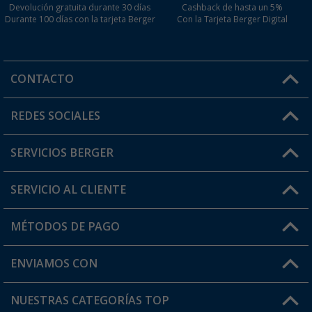
Devolución gratuita durante 30 días
Cashback de hasta un 5%
Durante 100 días con la tarjeta Berger
Con la Tarjeta Berger Digital
CONTACTO
Horario de atención al cliente:
REDES SOCIALES
Lun. - Vier.: 8:00 - 17:00
SERVICIOS BERGER
¿Tienes alguna duda?
SERVICIO AL CLIENTE
Conviértete en distribuidor
Mi cuenta
MÉTODOS DE PAGO
FAQ y Contacto
Mi lista de favoritos
Información de envío
ENVIAMOS CON
Tarjeta Berger Digital
Devoluciones
NUESTRAS CATEGORÍAS TOP