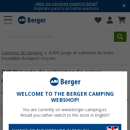
¿Aún no conoces nuestro blog?
Inspírate para tu próxima aventura
Cubiertos de camping
B/R/K Juego de cubiertos de acero
inoxidable Budapest 24 pzas.
B/R/K Juego de cubiertos de acero
inoxidable Budapest 24 pzas.
(26)
Nº de artículo 492430
WELCOME TO THE BERGER CAMPING
WEBSHOP!
-27%
You are currently on www.berger-camping.es.
Would you rather switch to the store in English?