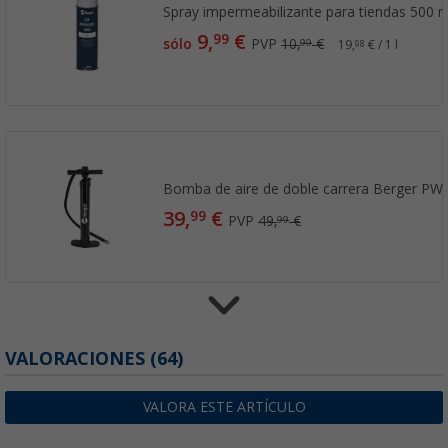
Spray impermeabilizante para tiendas 500 m
9,
€
99
sólo
PVP
10,
€
99
19,
€ / 1 l
98
Bomba de aire de doble carrera Berger PW
39,
€
99
PVP
49,
€
99
VALORACIONES
(64)
Bomba a batería Berger PWR Max (con linter
69,
€
99
PVP
79,
€
99
VALORA ESTE ARTÍCULO