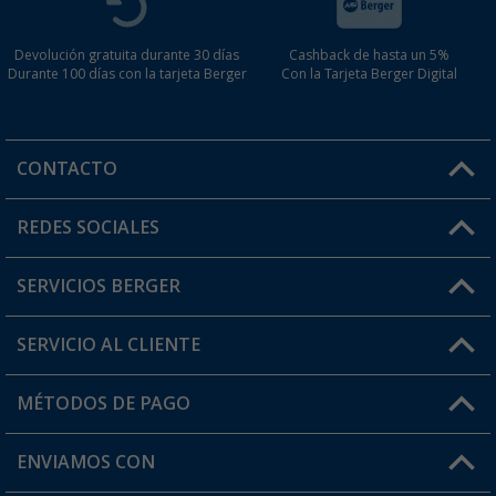
Devolución gratuita durante 30 días
Cashback de hasta un 5%
Durante 100 días con la tarjeta Berger
Con la Tarjeta Berger Digital
CONTACTO
Horario de atención al cliente:
REDES SOCIALES
Lun. - Vier.: 8:00 - 17:00
SERVICIOS BERGER
¿Tienes alguna duda?
SERVICIO AL CLIENTE
Conviértete en distribuidor
Mi cuenta
MÉTODOS DE PAGO
FAQ y Contacto
Mi lista de favoritos
Información de envío
ENVIAMOS CON
Tarjeta Berger Digital