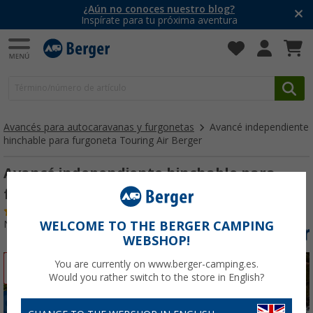
¿Aún no conoces nuestro blog?
Inspírate para tu próxima aventura
Avancés para autocaravanas y furgonetas
Avancé independiente
hinchable para furgoneta Touring Air Berger
Avancé independiente hinchable para
furgoneta Touring Air Berger
(64)
Nº de artículo 328200
WELCOME TO THE BERGER CAMPING
WEBSHOP!
You are currently on www.berger-camping.es.
-28%
Would you rather switch to the store in English?