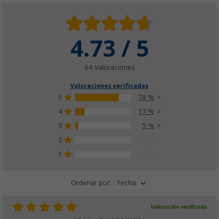
4.73 / 5
Tienda interior para dormir para avancés T
(34)
49,
€
99
64 Valoraciones
PVP
79,
€
99
Valoraciones verificadas
5
78 %
4
17 %
3
5 %
2
0 %
1
0 %
Fecha
Ordenar por:
Valoración verificada