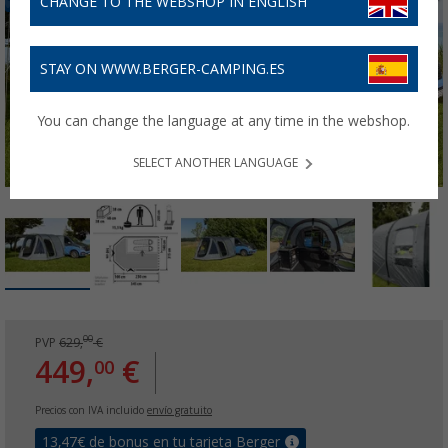
CHANGE TO THE WEBSHOP IN ENGLISH
STAY ON WWW.BERGER-CAMPING.ES
You can change the language at any time in the webshop.
SELECT ANOTHER LANGUAGE
00
PVP
629,
€
449,
€
00
Precios con IVA incluido
envío gratuito
13,47
€ de bonus en tu tarjeta Berger