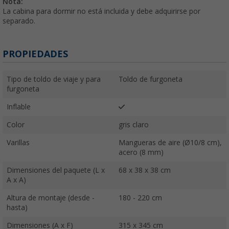
Nota:
La cabina para dormir no está incluida y debe adquirirse por
separado.
PROPIEDADES
Tipo de toldo de viaje y para
Toldo de furgoneta
furgoneta
Inflable
Color
gris claro
Varillas
Mangueras de aire (Ø10/8 cm),
acero (8 mm)
Dimensiones del paquete (L x
68 x 38 x 38 cm
A x A)
Altura de montaje (desde -
180 - 220 cm
hasta)
Dimensiones (A x F)
315 x 345 cm