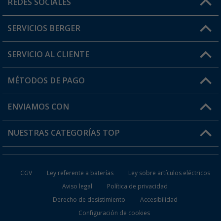
REDES SOCIALES
Lun. - Vier.: 8:00 - 17:00
SERVICIOS BERGER
¿Tienes alguna duda?
SERVICIO AL CLIENTE
Conviértete en distribuidor
Mi cuenta
MÉTODOS DE PAGO
FAQ y Contacto
Mi lista de favoritos
Información de envío
ENVIAMOS CON
Tarjeta Berger Digital
Devoluciones
NUESTRAS CATEGORÍAS TOP
¿Dónde está mi pedido?
Accesorios caravanas y autocaravanas
Conviértete en distribuidor
CGV
Ley referente a baterías
Ley sobre artículos eléctricos
Inodoros de Camping
Aviso legal
Política de privacidad
Derecho de desistimiento
Accesibilidad
Muebles de Camping
Configuración de cookies