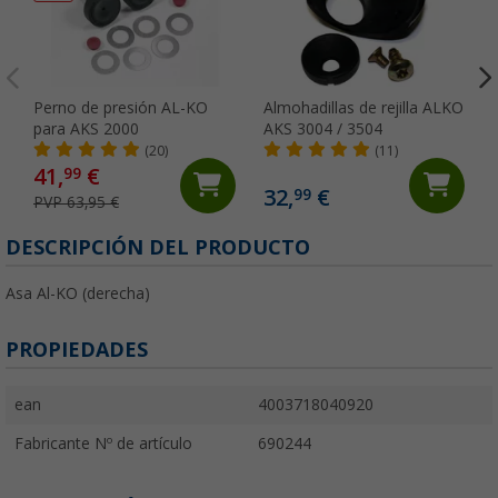
Perno de presión AL-KO
Almohadillas de rejilla ALKO
para AKS 2000
AKS 3004 / 3504
(20)
(11)
41,
€
99
32,
€
99
PVP 63,95 €
DESCRIPCIÓN DEL PRODUCTO
Asa Al-KO (derecha)
PROPIEDADES
ean
4003718040920
Fabricante Nº de artículo
690244