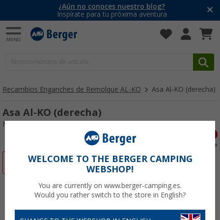
¿Aún no conoces nuestro blog?
Inspírate para tu próxima aventura
Recambios Enganches de Remolque AL-KO
Asa Al-KO (derecha)
Asa Al-KO (derecha)
Nº de artículo 111513
WELCOME TO THE BERGER CAMPING
-67%
WEBSHOP!
You are currently on www.berger-camping.es.
Would you rather switch to the store in English?