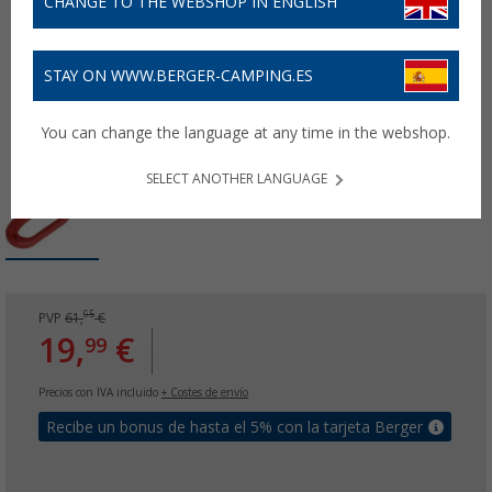
CHANGE TO THE WEBSHOP IN ENGLISH
STAY ON WWW.BERGER-CAMPING.ES
You can change the language at any time in the webshop.
SELECT ANOTHER LANGUAGE
95
PVP
61,
€
19,
€
99
Precios con IVA incluido
+ Costes de envío
Recibe un bonus de hasta el 5% con la tarjeta Berger