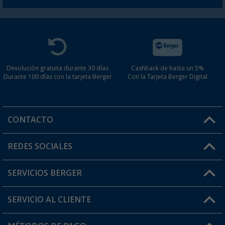
Devolución gratuita durante 30 días
Cashback de hasta un 5%
Durante 100 días con la tarjeta Berger
Con la Tarjeta Berger Digital
CONTACTO
Horario de atención al cliente:
REDES SOCIALES
Lun. - Vier.: 8:00 - 17:00
SERVICIOS BERGER
¿Tienes alguna duda?
SERVICIO AL CLIENTE
Conviértete en distribuidor
Mi cuenta