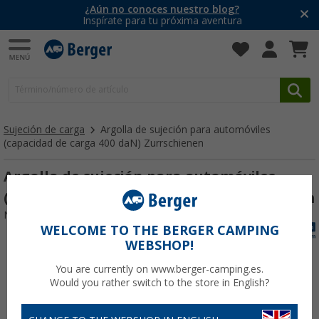
¿Aún no conoces nuestro blog?
Inspírate para tu próxima aventura
Sujeción de carga
Argolla de sujeción para automóviles
(capacidad de carga 400 daN) Zurrschienen
Argolla de sujeción para automóviles
(capacidad de carga 400 daN) Zurrschienen
Nº de artículo 401749
WELCOME TO THE BERGER CAMPING
WEBSHOP!
You are currently on www.berger-camping.es.
Would you rather switch to the store in English?