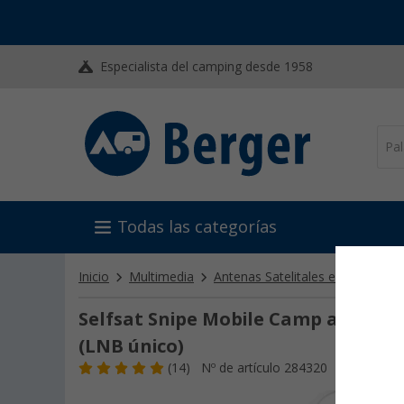
Especialista del camping desde 1958
Todas las categorías
Inicio
Multimedia
Antenas Satelitales e Internet
Selfsat Snipe Mobile Camp antena 
(LNB único)
(14)
Nº de artículo 284320