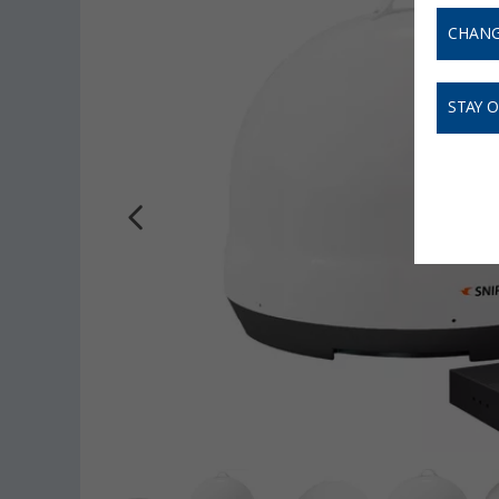
CHANG
STAY 