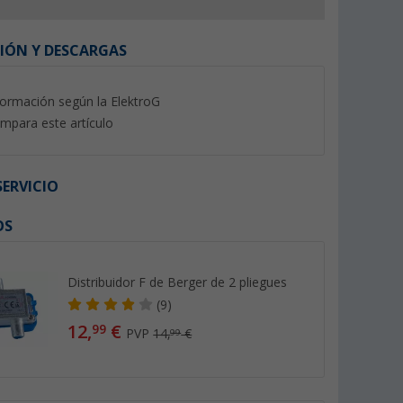
IÓN Y DESCARGAS
formación según la ElektroG
mpara este artículo
%
ERVICIO
OS
e móvil
Cable coaxial Megasat Flex 10
Trípode de alumini
completo
m
para espejo satélite
Distribuidor F de Berger de 2 pliegues
tín de
(92)
(Más
(9)
12,
€
21,
€
99
99
12,
€
99
PVP
14,
€
99
PVP 13,90 €
PVP 34,99 €