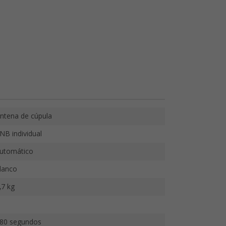
ntena de cúpula
NB individual
utomático
lanco
,7 kg
80 segundos