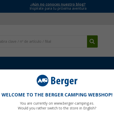
¿Aún no conoces nuestro blog?
Inspírate para tu próxima aventura
Antenas Parabólicas
Antena de satélite portátil totalmente autom
satélite portátil totalmente automática
WELCOME TO THE BERGER CAMPING WEBSHOP!
You are currently on www.berger-camping.es.
Would you rather switch to the store in English?