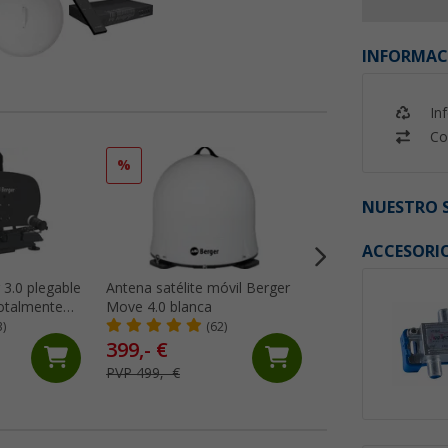
INFORMAC
In
Co
%
%
NUESTRO S
ACCESORI
 3.0 plegable
Antena satélite móvil Berger
Sistema de satélit
totalmente
Move 4.0 blanca
Berger conjunto 
to
LNB único en male
3)
(62)
(19)
camping
399,- €
36,
€
99
PVP 499,- €
PVP 44,99 €