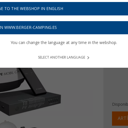
797
E TO THE WEBSHOP IN ENGLISH
Precios con 
23,91
€ 
ON WWW.BERGER-CAMPING.ES
You can change the language at any time in the webshop.
Versión
LNB in
SELECT ANOTHER LANGUAGE
Disponib
ARTÍ