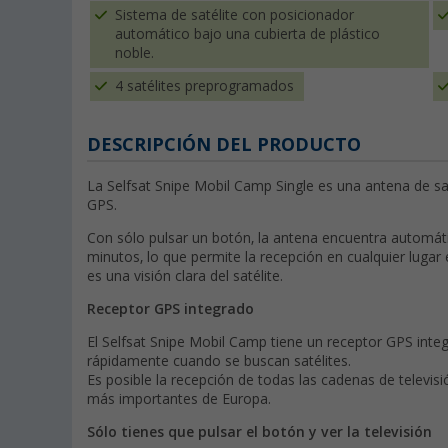
Sistema de satélite con posicionador
automático bajo una cubierta de plástico
noble.
4 satélites preprogramados
DESCRIPCIÓN DEL PRODUCTO
La Selfsat Snipe Mobil Camp Single es una antena de sat
GPS.
Con sólo pulsar un botón, la antena encuentra automáti
minutos, lo que permite la recepción en cualquier lugar e
es una visión clara del satélite.
Receptor GPS integrado
El Selfsat Snipe Mobil Camp tiene un receptor GPS inte
rápidamente cuando se buscan satélites.
Es posible la recepción de todas las cadenas de televis
más importantes de Europa.
Sólo tienes que pulsar el botón y ver la televisión