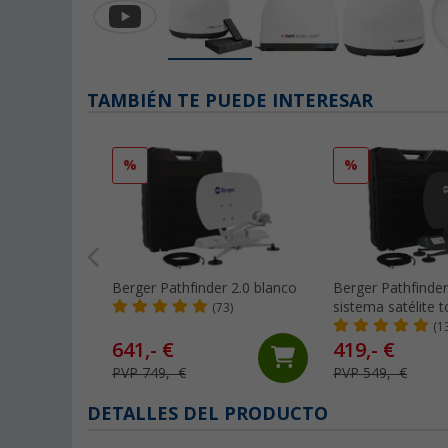
TAMBIÉN TE PUEDE INTERESAR
%
%
Berger Pathfinder 2.0 blanco
Berger Pathfinder
sistema satélite 
(73)
automático grafi
(1
641,- €
419,- €
PVP 749,- €
PVP 549,- €
DETALLES DEL PRODUCTO